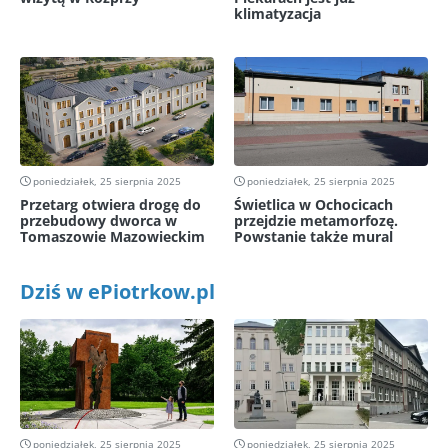
klimatyzacja
poniedziałek, 25 sierpnia 2025
poniedziałek, 25 sierpnia 2025
Przetarg otwiera drogę do
Świetlica w Ochocicach
przebudowy dworca w
przejdzie metamorfozę.
Tomaszowie Mazowieckim
Powstanie także mural
Dziś w ePiotrkow.pl
poniedziałek, 25 sierpnia 2025
poniedziałek, 25 sierpnia 2025