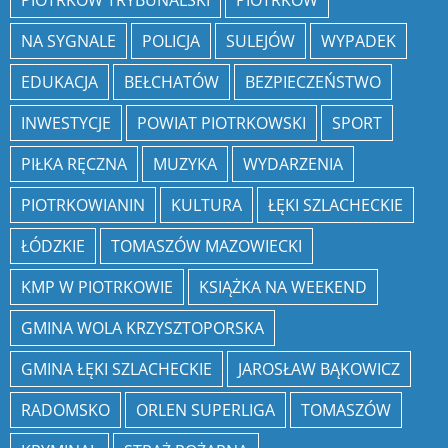
PIOTRKÓW TRYBUNALSKI
PIOTRKÓW
NA SYGNALE
POLICJA
SULEJÓW
WYPADEK
EDUKACJA
BEŁCHATÓW
BEZPIECZEŃSTWO
INWESTYCJE
POWIAT PIOTRKOWSKI
SPORT
PIŁKA RĘCZNA
MUZYKA
WYDARZENIA
PIOTRKOWIANIN
KULTURA
ŁĘKI SZLACHECKIE
ŁÓDZKIE
TOMASZÓW MAZOWIECKI
KMP W PIOTRKOWIE
KSIĄŻKA NA WEEKEND
GMINA WOLA KRZYSZTOPORSKA
GMINA ŁĘKI SZLACHECKIE
JAROSŁAW BĄKOWICZ
RADOMSKO
ORLEN SUPERLIGA
TOMASZÓW