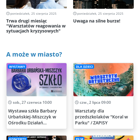
poniedziałek, 25 sierpnia 2025
poniedziałek, 25 sierpnia 2025
Trwa drugi miesiąc
Uwaga na silne burze!
"Warsztatów reagowania w
sytuacjach kryzysowych"
A może w miasto?
WYSTAWY
DLA DZIECI
sob., 27 czerwca 10:00
czw., 2 lipca 09:00
Wystawa szkła Barbary
Warsztaty dla
Urbańskiej-Miszczyk w
przedszkolaków "Koral w
Ośrodku Działań
Parku" / ZAPISY
Artystycznych
KONCERTY
FILM