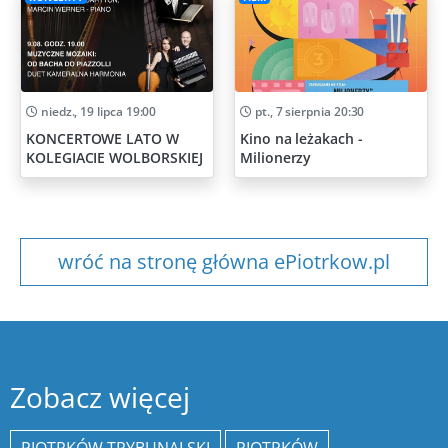
niedz., 19 lipca 19:00
pt., 7 sierpnia 20:30
KONCERTOWE LATO W
Kino na leżakach -
KOLEGIACIE WOLBORSKIEJ
Milionerzy
wróć na stronę główna ePiotrkow.pl
Zobacz więcej