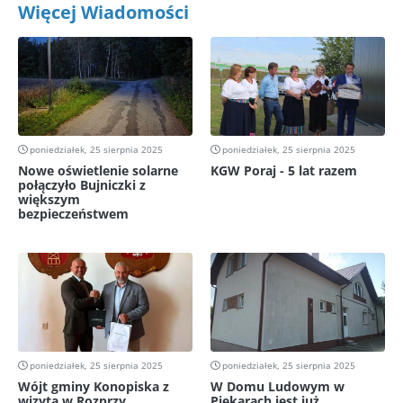
Więcej Wiadomości
poniedziałek, 25 sierpnia 2025
poniedziałek, 25 sierpnia 2025
Nowe oświetlenie solarne
KGW Poraj - 5 lat razem
połączyło Bujniczki z
większym
bezpieczeństwem
poniedziałek, 25 sierpnia 2025
poniedziałek, 25 sierpnia 2025
Wójt gminy Konopiska z
W Domu Ludowym w
wizytą w Rozprzy
Piekarach jest już