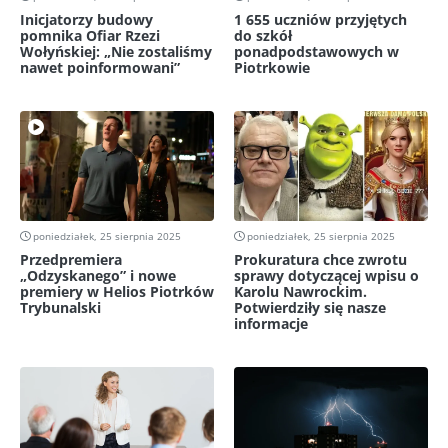
Inicjatorzy budowy
1 655 uczniów przyjętych
pomnika Ofiar Rzezi
do szkół
Wołyńskiej: „Nie zostaliśmy
ponadpodstawowych w
nawet poinformowani”
Piotrkowie
poniedziałek, 25 sierpnia 2025
poniedziałek, 25 sierpnia 2025
Przedpremiera
Prokuratura chce zwrotu
„Odzyskanego” i nowe
sprawy dotyczącej wpisu o
premiery w Helios Piotrków
Karolu Nawrockim.
Trybunalski
Potwierdziły się nasze
informacje