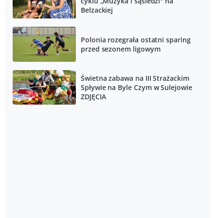
cyklu „Muzyka i sąsiedzi" na
Belzackiej
Polonia rozegrała ostatni sparing
przed sezonem ligowym
Świetna zabawa na III Strażackim
Spływie na Byle Czym w Sulejowie
ZDJĘCIA