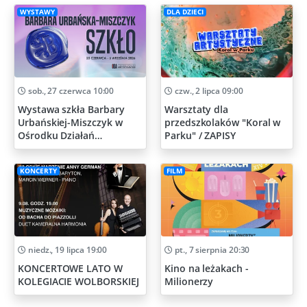
WYSTAWY
DLA DZIECI
sob., 27 czerwca 10:00
czw., 2 lipca 09:00
Wystawa szkła Barbary
Warsztaty dla
Urbańskiej-Miszczyk w
przedszkolaków "Koral w
Ośrodku Działań
Parku" / ZAPISY
Artystycznych
KONCERTY
FILM
niedz., 19 lipca 19:00
pt., 7 sierpnia 20:30
KONCERTOWE LATO W
Kino na leżakach -
KOLEGIACIE WOLBORSKIEJ
Milionerzy