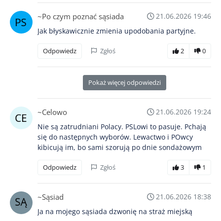
~Po czym poznać sąsiada
21.06.2026 19:46
Jak błyskawicznie zmienia upodobania partyjne.
Odpowiedz
Zgłoś
2
0
Pokaż więcej odpowiedzi
~Celowo
21.06.2026 19:24
Nie są zatrudniani Polacy. PSLowi to pasuje. Pchają
się do następnych wyborów. Lewactwo i POwcy
kibicują im, bo sami szorują po dnie sondażowym
Odpowiedz
Zgłoś
3
1
~Sąsiad
21.06.2026 18:38
Ja na mojego sąsiada dzwonię na straż miejską