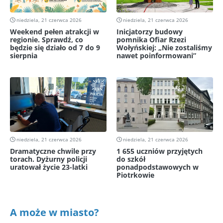
niedziela, 21 czerwca 2026
niedziela, 21 czerwca 2026
Weekend pełen atrakcji w
Inicjatorzy budowy
regionie. Sprawdź, co
pomnika Ofiar Rzezi
będzie się działo od 7 do 9
Wołyńskiej: „Nie zostaliśmy
sierpnia
nawet poinformowani”
niedziela, 21 czerwca 2026
niedziela, 21 czerwca 2026
Dramatyczne chwile przy
1 655 uczniów przyjętych
torach. Dyżurny policji
do szkół
uratował życie 23-latki
ponadpodstawowych w
Piotrkowie
A może w miasto?