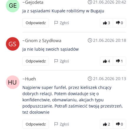
~Gejodeta
21.06.2026 20:42
Ja z sąsiadami Kupałe robiliśmy w Bugaju
Odpowiedz
Zgłoś
3
0
~Gnom z Szydłowa
21.06.2026 20:18
Ja nie lubię swoich sąsiadów
Odpowiedz
Zgłoś
4
1
~Hueh
21.06.2026 20:13
Najpierw super funfel, przez kieliszek chcący
dobrych relacji. Potem dowiaduje się o
konfidenctwie, obmawianiu, akcjach typu
podpuszczanie. Potrafi zaśmiecić twoją przestrzeń,
też dosłownie
Odpowiedz
Zgłoś
2
0