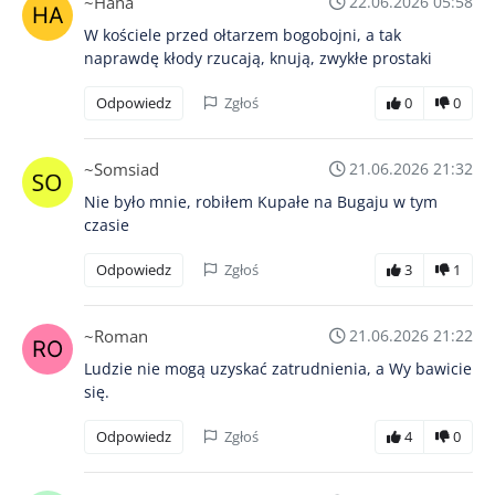
~Haha
22.06.2026 05:58
W kościele przed ołtarzem bogobojni, a tak
naprawdę kłody rzucają, knują, zwykłe prostaki
Odpowiedz
Zgłoś
0
0
~Somsiad
21.06.2026 21:32
Nie było mnie, robiłem Kupałe na Bugaju w tym
czasie
Odpowiedz
Zgłoś
3
1
~Roman
21.06.2026 21:22
Ludzie nie mogą uzyskać zatrudnienia, a Wy bawicie
się.
Odpowiedz
Zgłoś
4
0