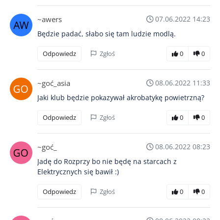
~awers
07.06.2022 14:23
Będzie padać, słabo się tam ludzie modlą.
Odpowiedz
Zgłoś
0
0
~goć_asia
08.06.2022 11:33
Jaki klub będzie pokazywał akrobatykę powietrzną?
Odpowiedz
Zgłoś
0
0
~goć_
08.06.2022 08:23
Jadę do Rozprzy bo nie będę na starcach z
Elektrycznych się bawił :)
Odpowiedz
Zgłoś
0
0