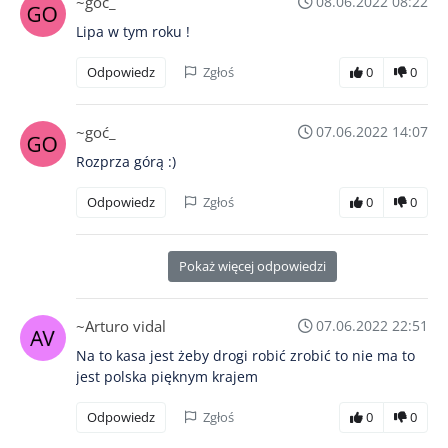
~goć_
08.06.2022 08:22
Lipa w tym roku !
Odpowiedz
Zgłoś
0
0
~goć_
07.06.2022 14:07
Rozprza górą :)
Odpowiedz
Zgłoś
0
0
Pokaż więcej odpowiedzi
~Arturo vidal
07.06.2022 22:51
Na to kasa jest żeby drogi robić zrobić to nie ma to
jest polska pięknym krajem
Odpowiedz
Zgłoś
0
0