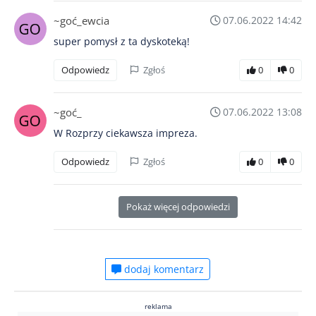
~goć_ewcia
07.06.2022 14:42
super pomysł z ta dyskoteką!
Odpowiedz
Zgłoś
0
0
~goć_
07.06.2022 13:08
W Rozprzy ciekawsza impreza.
Odpowiedz
Zgłoś
0
0
Pokaż więcej odpowiedzi
dodaj komentarz
reklama