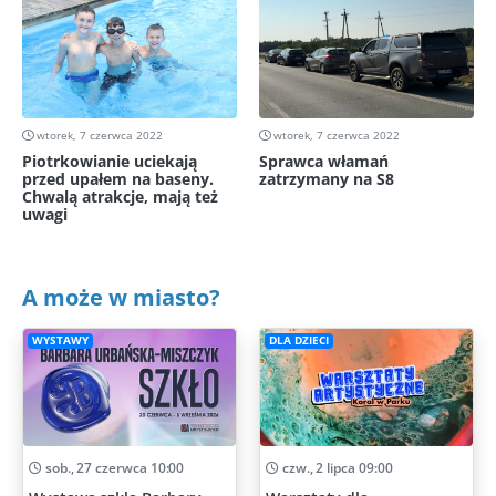
wtorek, 7 czerwca 2022
wtorek, 7 czerwca 2022
Piotrkowianie uciekają
Sprawca włamań
przed upałem na baseny.
zatrzymany na S8
Chwalą atrakcje, mają też
uwagi
A może w miasto?
WYSTAWY
DLA DZIECI
sob., 27 czerwca 10:00
czw., 2 lipca 09:00