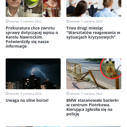
wtorek, 7 czerwca 2022
wtorek, 7 czerwca 2022
Prokuratura chce zwrotu
Trwa drugi miesiąc
sprawy dotyczącej wpisu o
"Warsztatów reagowania w
Karolu Nawrockim.
sytuacjach kryzysowych"
Potwierdziły się nasze
informacje
wtorek, 7 czerwca 2022
wtorek, 7 czerwca 2022
Uwaga na silne burze!
BMW staranowało barierki
w centrum Piotrkowa.
Kierująca zgłosiła się na
policję