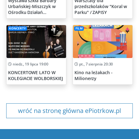
Wystawa szkła Barbary
Warsztaty dla
Urbańskiej-Miszczyk w
przedszkolaków "Koral w
Ośrodku Działań
Parku" / ZAPISY
Artystycznych
KONCERTY
FILM
niedz., 19 lipca 19:00
pt., 7 sierpnia 20:30
KONCERTOWE LATO W
Kino na leżakach -
KOLEGIACIE WOLBORSKIEJ
Milionerzy
wróć na stronę główna ePiotrkow.pl