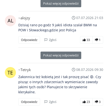
Pokaż więcej odpowiedzi
~alojzy
07.07.2026 21:03
Dzisiaj rano po godz 9 jakiś idiota szalał BMW na
POW i Słowackiego,gdzie jest Policja
Odpowiedz
Zgłoś
33
1
Pokaż więcej odpowiedzi
~Tetryk
08.07.2026 09:30
Zakonnica też kobietą jest i tak proszę pisać 😡. Czy
pisząc o innych zdarzeniach wymieniacie zawody
jakimi tych osób? Planujecie to skrzywienie
klerykalne.
Odpowiedz
Zgłoś
23
3