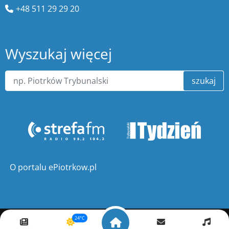
+48 511 29 29 20
Wyszukaj więcej
szukaj
O portalu ePiotrkow.pl
24°C
Copyright ©
ePiotrkow.pl
. Wszelkie prawa zastrzeżone.