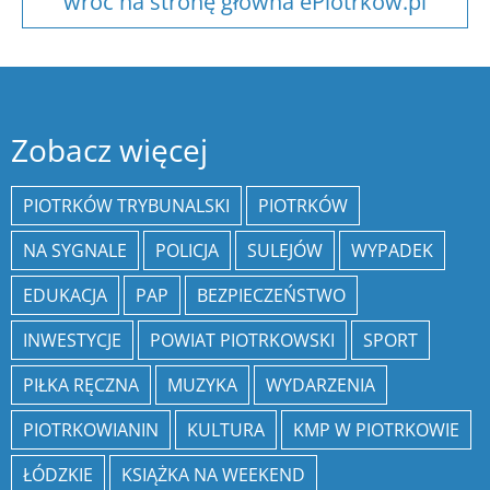
wróć na stronę główna ePiotrkow.pl
Zobacz więcej
PIOTRKÓW TRYBUNALSKI
PIOTRKÓW
NA SYGNALE
POLICJA
SULEJÓW
WYPADEK
EDUKACJA
PAP
BEZPIECZEŃSTWO
INWESTYCJE
POWIAT PIOTRKOWSKI
SPORT
PIŁKA RĘCZNA
MUZYKA
WYDARZENIA
PIOTRKOWIANIN
KULTURA
KMP W PIOTRKOWIE
ŁÓDZKIE
KSIĄŻKA NA WEEKEND