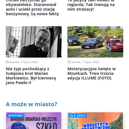
obywatelsko. Staranował
regionie. Tak trenują na
auto i uciekł przez stację
nim strażacy!
benzynową. Są nowe fakty
wtorek, 7 lipca 2026
wtorek, 7 lipca 2026
Nie żyje pochodzący z
Motoryzacyjne święto w
Sulejowa brat Marian
Mzurkach. Trwa trzecia
Markiewicz. Był kierowcą
edycja ILLUME [FOTO]
Jana Pawła II
A może w miasto?
WYSTAWY
DLA DZIECI