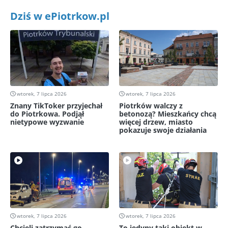
Dziś w ePiotrkow.pl
wtorek, 7 lipca 2026
wtorek, 7 lipca 2026
Znany TikToker przyjechał
Piotrków walczy z
do Piotrkowa. Podjął
betonozą? Mieszkańcy chcą
nietypowe wyzwanie
więcej drzew, miasto
pokazuje swoje działania
wtorek, 7 lipca 2026
wtorek, 7 lipca 2026
Chcieli zatrzymać go
To jedyny taki obiekt w