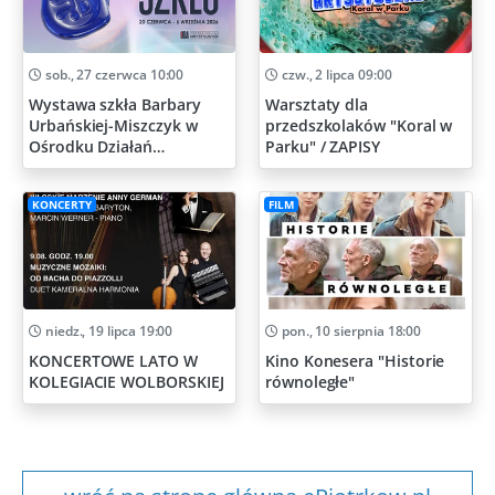
sob., 27 czerwca 10:00
czw., 2 lipca 09:00
Wystawa szkła Barbary
Warsztaty dla
Urbańskiej-Miszczyk w
przedszkolaków "Koral w
Ośrodku Działań
Parku" / ZAPISY
Artystycznych
KONCERTY
FILM
niedz., 19 lipca 19:00
pon., 10 sierpnia 18:00
KONCERTOWE LATO W
Kino Konesera "Historie
KOLEGIACIE WOLBORSKIEJ
równoległe"