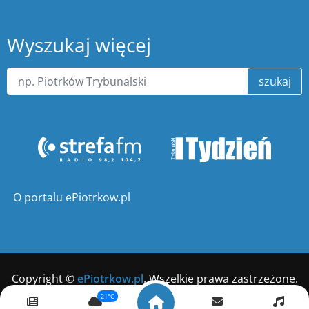
Wyszukaj więcej
szukaj
O portalu ePiotrkow.pl
Copyright ©
ePiotrkow.pl
. Wszelkie prawa zastrzeżone.
21°C
Wykonanie
xnc.pl