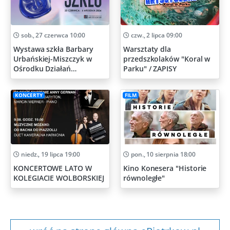
sob., 27 czerwca 10:00
czw., 2 lipca 09:00
Wystawa szkła Barbary
Warsztaty dla
Urbańskiej-Miszczyk w
przedszkolaków "Koral w
Ośrodku Działań
Parku" / ZAPISY
Artystycznych
KONCERTY
FILM
niedz., 19 lipca 19:00
pon., 10 sierpnia 18:00
KONCERTOWE LATO W
Kino Konesera "Historie
KOLEGIACIE WOLBORSKIEJ
równoległe"