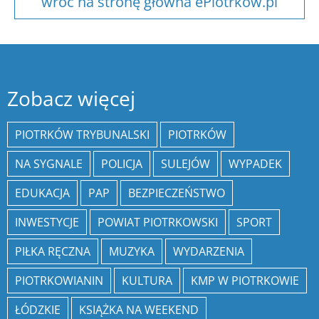
wróć na stronę główna ePiotrkow.pl
Zobacz więcej
PIOTRKÓW TRYBUNALSKI
PIOTRKÓW
NA SYGNALE
POLICJA
SULEJÓW
WYPADEK
EDUKACJA
PAP
BEZPIECZEŃSTWO
INWESTYCJE
POWIAT PIOTRKOWSKI
SPORT
PIŁKA RĘCZNA
MUZYKA
WYDARZENIA
PIOTRKOWIANIN
KULTURA
KMP W PIOTRKOWIE
ŁÓDZKIE
KSIĄŻKA NA WEEKEND