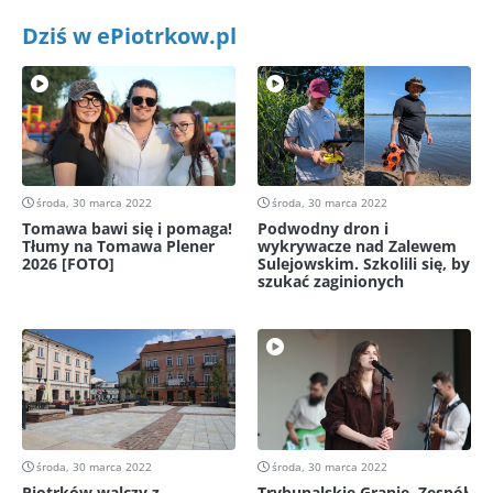
Dziś w ePiotrkow.pl
środa, 30 marca 2022
środa, 30 marca 2022
Tomawa bawi się i pomaga!
Podwodny dron i
Tłumy na Tomawa Plener
wykrywacze nad Zalewem
2026 [FOTO]
Sulejowskim. Szkolili się, by
szukać zaginionych
środa, 30 marca 2022
środa, 30 marca 2022
Piotrków walczy z
Trybunalskie Granie. Zespół