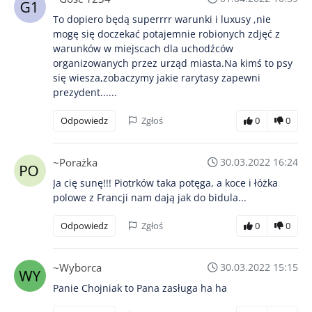
To dopiero będą superrrr warunki i luxusy ,nie
mogę się doczekać potajemnie robionych zdjęć z
warunków w miejscach dla uchodźców
organizowanych przez urząd miasta.Na kimś to psy
się wiesza,zobaczymy jakie rarytasy zapewni
prezydent......
Odpowiedz
Zgłoś
0
0
~Porażka
30.03.2022 16:24
Ja cię sunę!!! Piotrków taka potęga, a koce i łóżka
polowe z Francji nam dają jak do bidula...
Odpowiedz
Zgłoś
0
0
~Wyborca
30.03.2022 15:15
Panie Chojniak to Pana zasługa ha ha