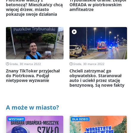
betonozą? Mieszkańcy chcą
OREADA w piotrkowskim
więcej drzew, miasto
amfiteatrze
pokazuje swoje działania
środa, 30 marca 2022
środa, 30 marca 2022
Znany TikToker przyjechał
Chcieli zatrzymać go
do Piotrkowa. Podjął
obywatelsko. Staranował
nietypowe wyzwanie
auto i uciekł przez stację
benzynową. Są nowe fakty
A może w miasto?
WYSTAWY
DLA DZIECI