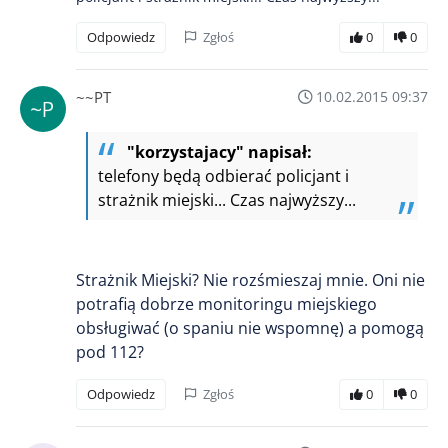
Odpowiedz
Zgłoś
0
0
~~PT
10.02.2015 09:37
"korzystajacy" napisał:
telefony będą odbierać policjant i
strażnik miejski... Czas najwyższy...
Strażnik Miejski? Nie rozśmieszaj mnie. Oni nie
potrafią dobrze monitoringu miejskiego
obsługiwać (o spaniu nie wspomnę) a pomogą
pod 112?
Odpowiedz
Zgłoś
0
0