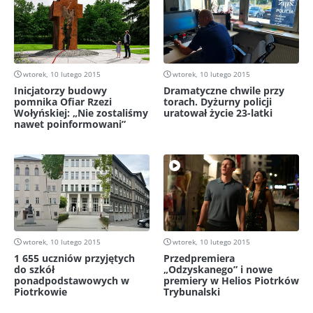
wtorek, 10 lutego 2015
wtorek, 10 lutego 2015
Inicjatorzy budowy
Dramatyczne chwile przy
pomnika Ofiar Rzezi
torach. Dyżurny policji
Wołyńskiej: „Nie zostaliśmy
uratował życie 23-latki
nawet poinformowani”
wtorek, 10 lutego 2015
wtorek, 10 lutego 2015
1 655 uczniów przyjętych
Przedpremiera
do szkół
„Odzyskanego” i nowe
ponadpodstawowych w
premiery w Helios Piotrków
Piotrkowie
Trybunalski