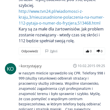
szybciej.
http://www.tvn24.pl/wiadomosci-z-
kraju,3/nieuzasadnione-polaczenia-na-numer-
112-pytaja-o-numer-do-fryzjera,513468.html
Kary są za małe dla żartownisiów. Jak problem
zostanie rozwiązany - wtedy czas się skróci i
112 będzie spełniał swoją rolę.
Odpowiedz
Zgłoś
0
0
~korzystający
10.02.2015 09:25
w naszym mieście sprawdziło się CPR. Telefony 998 i
999 (służby ratunkowe) odbierali strażacy i
pracownicy służby zdrowia. Wspólne stanowisko,
znajomość zagadnienia czyli profesjonalizm i
znajomość terenu i było sprawnie i szybko. Myślę,
że czas pomyśleć o wspólnym centrum
bezpieczeństwa, w którym telefony będą odbierać
policjant i strażnik miejski... Czas najwyższy...