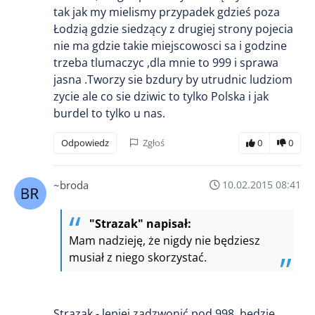
tak jak my mielismy przypadek gdzieś poza
Łodzią gdzie siedzący z drugiej strony pojecia
nie ma gdzie takie miejscowosci sa i godzine
trzeba tlumaczyc ,dla mnie to 999 i sprawa
jasna .Tworzy sie bzdury by utrudnic ludziom
zycie ale co sie dziwic to tylko Polska i jak
burdel to tylko u nas.
Odpowiedz
Zgłoś
0
0
~broda
10.02.2015 08:41
"Strazak" napisał:
Mam nadzieję, że nigdy nie będziesz
musiał z niego skorzystać.
Strazak - lepiej zadzwonić pod 998, będzie