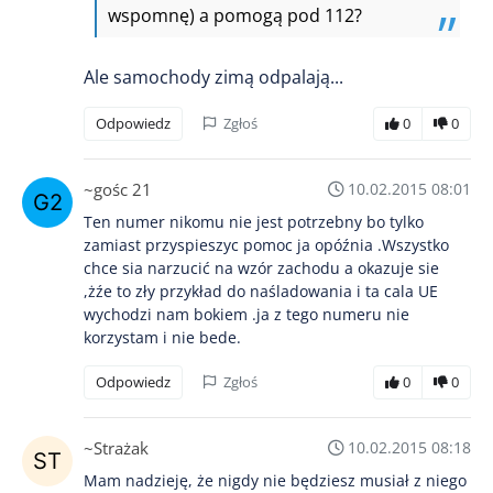
wspomnę) a pomogą pod 112?
Ale samochody zimą odpalają...
Odpowiedz
Zgłoś
0
0
~gośc 21
10.02.2015 08:01
Ten numer nikomu nie jest potrzebny bo tylko
zamiast przyspieszyc pomoc ja opóźnia .Wszystko
chce sia narzucić na wzór zachodu a okazuje sie
,żźe to zły przykład do naśladowania i ta cala UE
wychodzi nam bokiem .ja z tego numeru nie
korzystam i nie bede.
Odpowiedz
Zgłoś
0
0
~Strażak
10.02.2015 08:18
Mam nadzieję, że nigdy nie będziesz musiał z niego