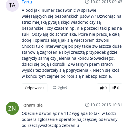
Tartu
10.02.2015 09:43
A pod jaki numer zadzwonić w sprawie
wałęsających się bezpańskich psów ??? Dzwoniąc na
straż miejską pytają skąd wiadomo czy są
bezpańskie i czy czasem np. nie poszedł taki pies na
suki. Odsyłają do schroniska, które nie pracuje całą
dobę i opierdzielają jak się wieczorem dzwoni.
Chodzi tu o interwencję bo psy takie zwłaszcza duże
stanowią zagrożenie ( był zresztą przypadek gdzie
zagryzły sarnę czy jelenia na końcu Słowackiego),
dzieci się boją i dorośli. Z własnym psem strach
wyjść ( też zdarzały się pogryzienia ). Niech się ktoś
w końcu tym zajmie bo robi się niebezpiecznie.
Odpowiedz
Zgłoś
0
0
~znam_się
10.02.2015 10:31
Obecnie dzwoniąc na 112 wygląda to tak: w Łodzi
odbiera zgłoszenie operator(najczęściej oderwany
od rzeczywistości)po zebraniu