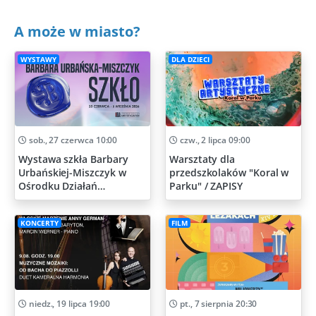
A może w miasto?
WYSTAWY
DLA DZIECI
sob., 27 czerwca 10:00
czw., 2 lipca 09:00
Wystawa szkła Barbary
Warsztaty dla
Urbańskiej-Miszczyk w
przedszkolaków "Koral w
Ośrodku Działań
Parku" / ZAPISY
Artystycznych
KONCERTY
FILM
niedz., 19 lipca 19:00
pt., 7 sierpnia 20:30