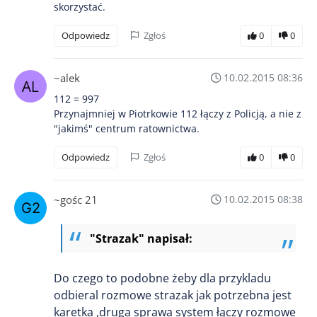
skorzystać.
Odpowiedz
Zgłoś
0
0
~alek
10.02.2015 08:36
112 = 997
Przynajmniej w Piotrkowie 112 łączy z Policją, a nie z
"jakimś" centrum ratownictwa.
Odpowiedz
Zgłoś
0
0
~gośc 21
10.02.2015 08:38
"Strazak" napisał:
Do czego to podobne żeby dla przykladu
odbieral rozmowe strazak jak potrzebna jest
karetka ,druga sprawa system łączy rozmowe