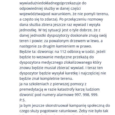
wywiadu(niedokładnego)przekazuje do
odpowiedniej służby w danej części
województwa(pod warunkiem, że nie pomyli terenu,
a często się to zdarza). Po przełączeniu rozmowy
dana służba zbiera jeszcze raz wywiad i wysyła
jednostkę. W tej sytuacji jest o tyle dobrze, że z
danej jednostki dyspozytorzy doskonale znają swój
teren i powie: za powalonym drzewem w lewo, a
następnie za drugim kamieniem w prawo.
Będzie ta: dzwoniąc na 112 odbiorą w Łodzi. Jeżeli
będzie to wezwanie medyczne przekażą do
dyspozytora medycznego zlokalizowanego który
znowu będzie musiał zbierać wywiad. I teraz ten
dyspozytor będzie wysyłał karetkę i najczęściej nie
będzie znał kompletnie terenu.
Ja na szkoleniach z pierwszej pomocy z
premedytacją w razie katastrofy karzę ludziom
dzwonić pod numery alarmowe 997, 998, 999.
P.S.
Ja bym jeszcze skonstruował kampanię społeczną do
czego służy pogotowie ratunkowe. Żeby nie było tak