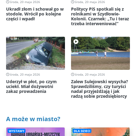
środa, 20 maja 2026
środa, 20 maja 2026
Ukradł złom i schował go w
Politycy PiS spotkali się z
stodole. Wrócił po kolejne
rolnikami w Szydłowie-
części i wpadł
Kolonii. Czarnek: „Tu i teraz
trzeba interweniować”
środa, 20 maja 2026
środa, 20 maja 2026
Uderzył w płot, po czym
Zalew Sulejowski wysycha?
uciekł. Miał dożywotni
Sprawdziliśmy, czy turyści
zakaz prowadzenia
nadal przyjeżdżają i jak
radzą sobie przedsiębiorcy
A może w miasto?
WYSTAWY
DLA DZIECI