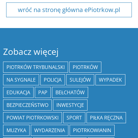
wróć na stronę główna ePiotrkow.pl
Zobacz więcej
PIOTRKÓW TRYBUNALSKI
PIOTRKÓW
NA SYGNALE
POLICJA
SULEJÓW
WYPADEK
EDUKACJA
PAP
BEŁCHATÓW
BEZPIECZEŃSTWO
INWESTYCJE
POWIAT PIOTRKOWSKI
SPORT
PIŁKA RĘCZNA
MUZYKA
WYDARZENIA
PIOTRKOWIANIN