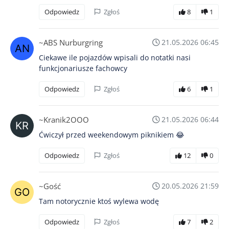
Odpowiedz
Zgłoś
8
1
~ABS Nurburgring
21.05.2026 06:45
Ciekawe ile pojazdów wpisali do notatki nasi
funkcjonariusze fachowcy
Odpowiedz
Zgłoś
6
1
~Kranik2OOO
21.05.2026 06:44
Ćwiczył przed weekendowym piknikiem 😂
Odpowiedz
Zgłoś
12
0
~Gość
20.05.2026 21:59
Tam notorycznie ktoś wylewa wodę
Odpowiedz
Zgłoś
7
2