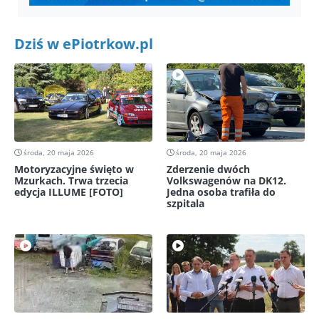
Dziś w ePiotrkow.pl
środa, 20 maja 2026
środa, 20 maja 2026
Motoryzacyjne święto w
Zderzenie dwóch
Mzurkach. Trwa trzecia
Volkswagenów na DK12.
edycja ILLUME [FOTO]
Jedna osoba trafiła do
szpitala