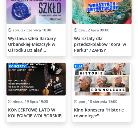
sob., 27 czerwca 10:00
czw., 2 lipca 09:00
Wystawa szkła Barbary
Warsztaty dla
Urbańskiej-Miszczyk w
przedszkolaków "Koral w
Ośrodku Działań
Parku" / ZAPISY
Artystycznych
KONCERTY
FILM
niedz., 19 lipca 19:00
pon., 10 sierpnia 18:00
KONCERTOWE LATO W
Kino Konesera "Historie
KOLEGIACIE WOLBORSKIEJ
równoległe"