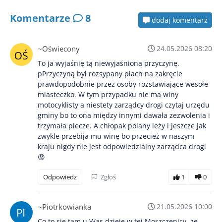
Komentarze
8
dodaj komentarz
~Oświecony
24.05.2026 08:20
To ja wyjaśnię tą niewyjaśnioną przyczynę.
pPrzyczyną był rozsypany piach na zakręcie
prawdopodobnie przez osoby rozstawiające wesołe
miasteczko. W tym przypadku nie ma winy
motocyklisty a niestety zarządcy drogi czytaj urzędu
gminy bo to ona między innymi dawała zezwolenia i
trzymała piecze. A chłopak polany leży i jeszcze jak
zwykle przebija mu winę bo przecież w naszym
kraju nigdy nie jest odpowiedzialny zarządca drogi
😡
Odpowiedz
Zgłoś
1
0
~Piotrkowianka
21.05.2026 10:00
Co to się tam u Was dzieje w tej Moszczenicy, że