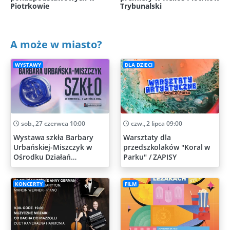
Piotrkowie
Trybunalski
A może w miasto?
WYSTAWY
DLA DZIECI
sob., 27 czerwca 10:00
czw., 2 lipca 09:00
Wystawa szkła Barbary
Warsztaty dla
Urbańskiej-Miszczyk w
przedszkolaków "Koral w
Ośrodku Działań
Parku" / ZAPISY
Artystycznych
KONCERTY
FILM