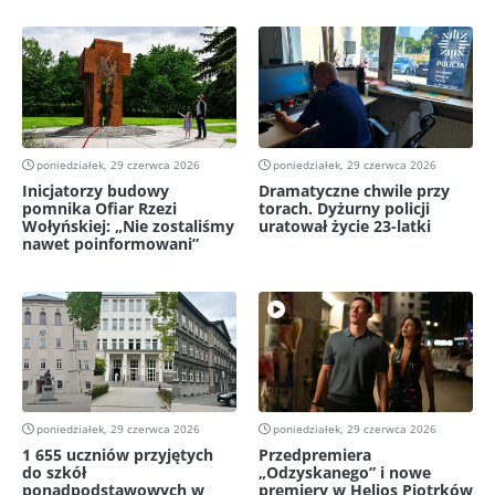
poniedziałek, 29 czerwca 2026
poniedziałek, 29 czerwca 2026
Inicjatorzy budowy
Dramatyczne chwile przy
pomnika Ofiar Rzezi
torach. Dyżurny policji
Wołyńskiej: „Nie zostaliśmy
uratował życie 23-latki
nawet poinformowani”
poniedziałek, 29 czerwca 2026
poniedziałek, 29 czerwca 2026
1 655 uczniów przyjętych
Przedpremiera
do szkół
„Odzyskanego” i nowe
ponadpodstawowych w
premiery w Helios Piotrków