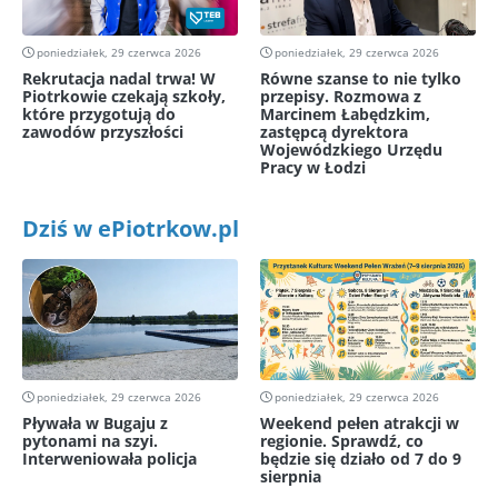
poniedziałek, 29 czerwca 2026
poniedziałek, 29 czerwca 2026
Rekrutacja nadal trwa! W
Równe szanse to nie tylko
Piotrkowie czekają szkoły,
przepisy. Rozmowa z
które przygotują do
Marcinem Łabędzkim,
zawodów przyszłości
zastępcą dyrektora
Wojewódzkiego Urzędu
Pracy w Łodzi
Dziś w ePiotrkow.pl
poniedziałek, 29 czerwca 2026
poniedziałek, 29 czerwca 2026
Pływała w Bugaju z
Weekend pełen atrakcji w
pytonami na szyi.
regionie. Sprawdź, co
Interweniowała policja
będzie się działo od 7 do 9
sierpnia