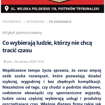
EPIOTRKOW.PL
WYDARZENIA
PO GODZINACH
Artykuł sponsorowany
Co wybierają ludzie, którzy nie chcą
tracić czasu
pon., 29 czerwca 2026 10:52
Współczesne tempo życia sprawia, że coraz więcej
osób szuka rozwiązań, które pozwalają działać
szybciej, wygodniej i bez zbędnych komplikacji.
Niezależnie od tego, czy chodzi o podróże służbowe,
codzienne obowiązki czy spontaniczne wyjazdy,
ludzie coraz częściej wybierają usługi i produkty
oszczędzające czas. Właśnie dlatego firmy takie jak