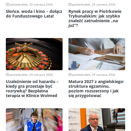
poniedziałek, 29 czerwca 2026
poniedziałek, 29 czerwca 2026
Słońce, woda i kino – dołącz
Rynek pracy w Piotrkowie
do Funduszowego Lata!
Trybunalskim: jak szybko
znaleźć zatrudnienie „na
już”?
poniedziałek, 29 czerwca 2026
poniedziałek, 29 czerwca 2026
Uzależnienie od hazardu –
Matura 2027 z angielskiego:
kiedy gra przestaje być
struktura egzaminu,
rozrywką? Bezpłatna
poziom rozszerzony i jak
terapia w Klinice Wolmed
się przygotować