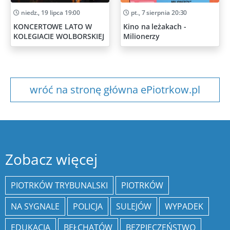
niedz., 19 lipca 19:00
pt., 7 sierpnia 20:30
KONCERTOWE LATO W
Kino na leżakach -
KOLEGIACIE WOLBORSKIEJ
Milionerzy
wróć na stronę główna ePiotrkow.pl
Zobacz więcej
PIOTRKÓW TRYBUNALSKI
PIOTRKÓW
NA SYGNALE
POLICJA
SULEJÓW
WYPADEK
EDUKACJA
BEŁCHATÓW
BEZPIECZEŃSTWO