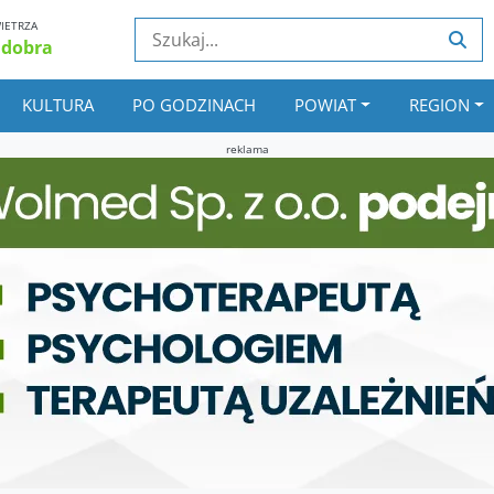
IETRZA
 dobra
KULTURA
PO GODZINACH
POWIAT
REGION
reklama