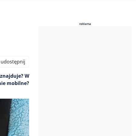
reklama
reklama
udostępnij
e znajduje? W
nie mobilne?