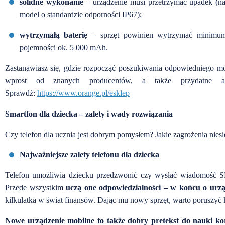
solidne wykonanie
– urządzenie musi przetrzymać upadek (naw
model o standardzie odporności IP67);
wytrzymałą baterię
– sprzęt powinien wytrzymać minimum 
pojemności ok. 5 000 mAh.
Zastanawiasz się, gdzie rozpocząć poszukiwania odpowiedniego mo
wprost od znanych producentów, a także przydatne a
Sprawdź:
https://www.orange.pl/esklep
Smartfon dla dziecka – zalety i wady rozwiązania
Czy telefon dla ucznia jest dobrym pomysłem? Jakie zagrożenia niesi
Najważniejsze zalety telefonu dla dziecka
Telefon umożliwia dziecku przedzwonić czy wysłać wiadomość SM
Przede wszystkim
uczą one odpowiedzialności – w końcu o urzą
kilkulatka w świat finansów. Dając mu nowy sprzęt, warto poruszy
Nowe urządzenie mobilne to także dobry pretekst do nauki k