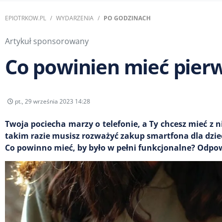
EPIOTRKOW.PL
WYDARZENIA
PO GODZINACH
Artykuł sponsorowany
Co powinien mieć pierw
pt., 29 września 2023 14:28
Twoja pociecha marzy o telefonie, a Ty chcesz mieć z n
takim razie musisz rozważyć zakup smartfona dla dzi
Co powinno mieć, by było w pełni funkcjonalne? Odpow