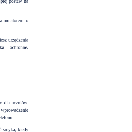
epiej postaw na
kumulatorem o
iesz urządzenia
ka ochronne.
w dla uczniów.
 wprowadzenie
lefonu.
ć smyka, kiedy