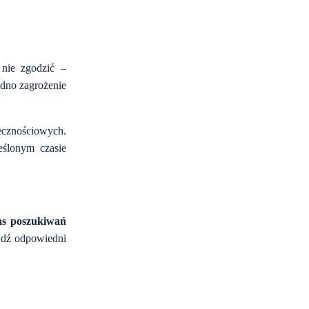
 nie zgodzić –
edno zagrożenie
ecznościowych.
eślonym czasie
as poszukiwań
ajdź odpowiedni