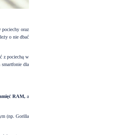
y pociechy oraz
leży o nie dbać
ć z pociechą w
 smartfonie dla
pamięć RAM,
a
nym (np. Gorilla