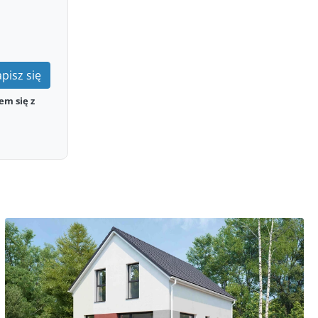
pisz się
em się z