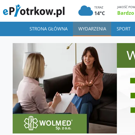
JAKOŚĆ POW
TERAZ
Bardzo
14°C
STRONA GŁÓWNA
WYDARZENIA
SPORT