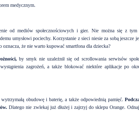
ytorem medycznym.
ienie od mediów społecznościowych i gier. Nie można się z tym
emu umysłowi pociechy. Korzystanie z sieci niesie za sobą jeszcze j
o oznacza, że nie warto kupować smartfona dla dziecka?
ożności,
by smyk nie uzależnił się od scrollowania serwisów społ
 wystąpienia zagrożeń, a także blokować niektóre aplikacje po okr
 wytrzymałą obudowę i baterię, a także odpowiednią pamięć.
Podcz
ców.
Dlatego nie zwlekaj już dłużej i zajrzyj do sklepu Orange. Odn