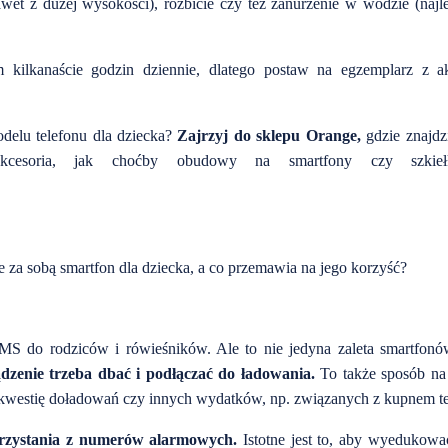
et z dużej wysokości), rozbicie czy też zanurzenie w wodzie (najl
kilkanaście godzin dziennie, dlatego postaw na egzemplarz z a
delu telefonu dla dziecka?
Zajrzyj do sklepu Orange,
gdzie znajdz
kcesoria, jak choćby obudowy na smartfony czy szkieł
e za sobą smartfon dla dziecka, a co przemawia na jego korzyść?
S do rodziców i rówieśników. Ale to nie jedyna zaleta smartfonó
dzenie trzeba dbać i podłączać do ładowania.
To także sposób na
ć kwestię doładowań czy innych wydatków, np. związanych z kupnem te
orzystania z numerów alarmowych.
Istotne jest to, aby wyedukowa