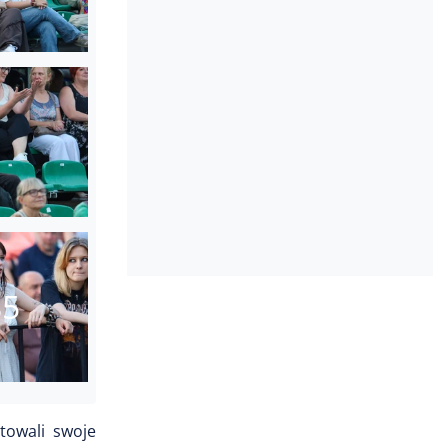
85
towali swoje