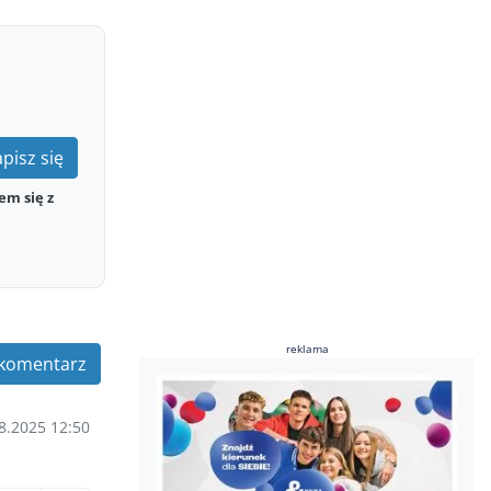
pisz się
em się z
reklama
komentarz
8.2025 12:50