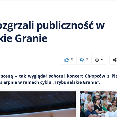
ozgrzali publiczność w
kie Granie
5
2
😊
 sceną – tak wyglądał sobotni koncert Chłopców z Pl
 sierpnia w ramach cyklu „Trybunalskie Granie”.