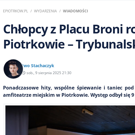
EPIOTRKOW.PL
WYDARZENIA
WIADOMOŚCI
Chłopcy z Placu Broni r
Piotrkowie – Trybunals
Iwo Stachaczyk
sob., 9 sierpnia 2025 21:30
Ponadczasowe hity, wspólne śpiewanie i taniec pod
amfiteatrze miejskim w Piotrkowie. Występ odbył się 9