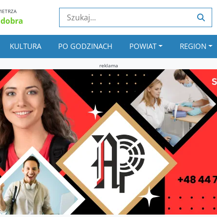
IETRZA
 dobra
KULTURA
PO GODZINACH
POWIAT
REGION
reklama