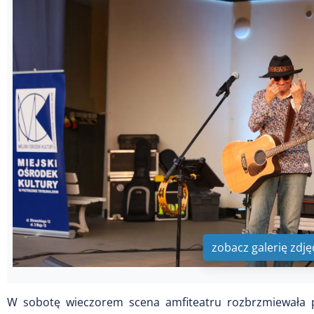
zobacz galerię zdję
W sobotę wieczorem scena amfiteatru rozbrzmiewała p