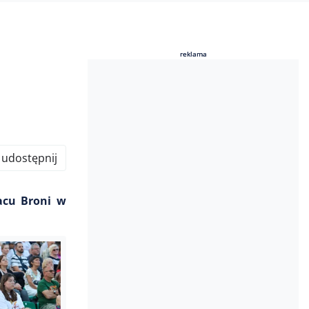
reklama
reklama
udostępnij
acu Broni w