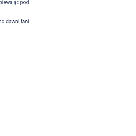
śpiewając pod
no dawni fani