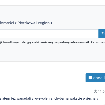
domości z Piotrkowa i regionu.
Za
i handlowych drogą elektroniczną na podany adres e-mail. Zapoznał
dodaj 
11.0
działem też wanadali z wyzwolenia, chyba na wakacje wyjechaly