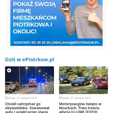
Dziś w ePiotrkow.pl
środa, 21 czerwca 2017
środa, 21 czerwca 2017
Chcieli zatrzymać go
Motoryzacyjne święto w
obywatelsko. Staranował
Mzurkach. Trwa trzecia
auto i uciekł przez stację
edycja ILLUME [FOTO]