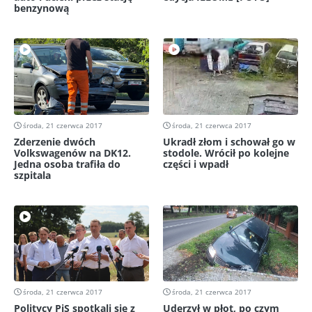
benzynową
środa, 21 czerwca 2017
środa, 21 czerwca 2017
Zderzenie dwóch
Ukradł złom i schował go w
Volkswagenów na DK12.
stodole. Wrócił po kolejne
Jedna osoba trafiła do
części i wpadł
szpitala
środa, 21 czerwca 2017
środa, 21 czerwca 2017
Politycy PiS spotkali się z
Uderzył w płot, po czym