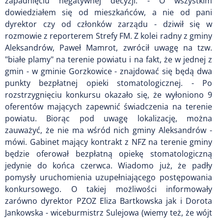
zapadnięciu negatywnej decyzji. - O wszystkim
dowiedziałem się od mieszkańców, a nie od pani
dyrektor czy od członków zarządu - dziwił się w
rozmowie z reporterem Strefy FM. Z kolei radny z gminy
Aleksandrów, Paweł Mamrot, zwrócił uwagę na tzw.
"białe plamy" na terenie powiatu i na fakt, że w jednej z
gmin - w gminie Gorzkowice - znajdować się będą dwa
punkty bezpłatnej opieki stomatologicznej. - Po
rozstrzygnięciu konkursu okazało się, że wyłoniono 9
oferentów mających zapewnić świadczenia na terenie
powiatu. Biorąc pod uwagę lokalizację, można
zauważyć, że nie ma wśród nich gminy Aleksandrów -
mówi. Gabinet mający kontrakt z NFZ na terenie gminy
będzie oferował bezpłatną opiekę stomatologiczną
jedynie do końca czerwca. Wiadomo już, że padły
pomysły uruchomienia uzupełniającego postępowania
konkursowego. O takiej możliwości informowały
zarówno dyrektor PZOZ Eliza Bartkowska jak i Dorota
Jankowska - wiceburmistrz Sulejowa (wiemy też, że wójt