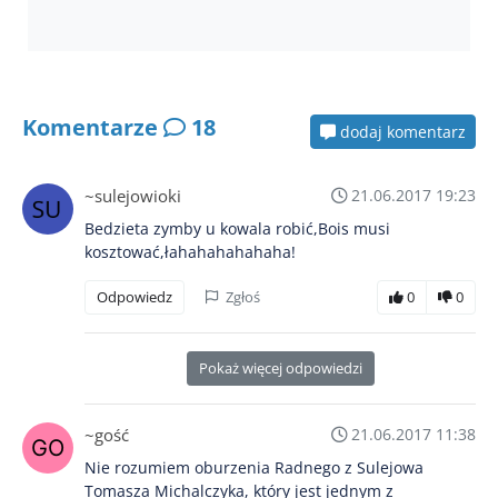
Komentarze
18
dodaj komentarz
~sulejowioki
21.06.2017 19:23
Bedzieta zymby u kowala robić,Bois musi
kosztować,łahahahahahaha!
Odpowiedz
Zgłoś
0
0
Pokaż więcej odpowiedzi
~gość
21.06.2017 11:38
Nie rozumiem oburzenia Radnego z Sulejowa
Tomasza Michalczyka, który jest jednym z