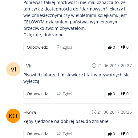
Ponieważ takiej możliwości nie ma, oznacza to, że
ten cyrk z dostępnością do "darmowych" lekarzy i
wielomiesięcznymi czy wieloletnimi kolejkami, jest
CELOWYM działaniem państwa, wymierzonym
przeciwko swoim obywatelom.
Dziękuję, dobranoc.
Odpowiedz
Zgłoś
0
0
~Vir
21.06.2017 20:27
Pisowi działacze i misiewicze i tak w prywatnych się
wyleczą
Odpowiedz
Zgłoś
0
0
~Kora
21.06.2017 20:25
Zęby zjedzone na dobrej pseudo zmianie
Odpowiedz
Zgłoś
0
0