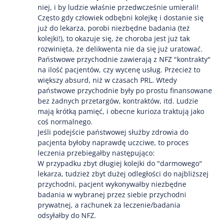
niej, i by ludzie właśnie przedwcześnie umierali!
Często gdy człowiek odbębni kolejkę i dostanie się
już do lekarza, porobi niezbędne badania (też
kolejki!), to okazuje się, że choroba jest już tak
rozwinięta, że delikwenta nie da się już uratować.
Państwowe przychodnie zawierają z NFZ "kontrakty"
na ilość pacjentów, czy wycenę usług. Przecież to
większy absurd, niż w czasach PRL. Wtedy
państwowe przychodnie były po prostu finansowane
bez żadnych przetargów, kontraktów, itd. Ludzie
mają krótką pamięć, i obecne kurioza traktują jako
coś normalnego.
Jeśli podejście państwowej służby zdrowia do
pacjenta byłoby naprawdę uczciwe, to proces
leczenia przebiegałby następująco:
W przypadku zbyt długiej kolejki do "darmowego"
lekarza, tudzież zbyt dużej odległości do najbliższej
przychodni, pacjent wykonywałby niezbędne
badania w wybranej przez siebie przychodni
prywatnej, a rachunek za leczenie/badania
odsyłałby do NFZ.