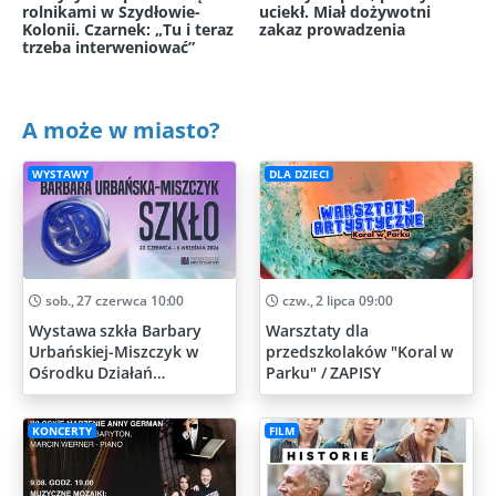
rolnikami w Szydłowie-
uciekł. Miał dożywotni
Kolonii. Czarnek: „Tu i teraz
zakaz prowadzenia
trzeba interweniować”
A może w miasto?
WYSTAWY
DLA DZIECI
sob., 27 czerwca 10:00
czw., 2 lipca 09:00
Wystawa szkła Barbary
Warsztaty dla
Urbańskiej-Miszczyk w
przedszkolaków "Koral w
Ośrodku Działań
Parku" / ZAPISY
Artystycznych
KONCERTY
FILM