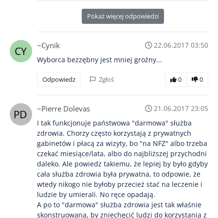
Pokaż więcej odpowiedzi
~Cynik
22.06.2017 03:50
Wyborca bezzębny jest mniej groźny...
Odpowiedz
Zgłoś
0
0
~Pierre Dolevas
21.06.2017 23:05
I tak funkcjonuje państwowa "darmowa" służba
zdrowia. Chorzy często korzystają z prywatnych
gabinetów i płacą za wizyty, bo "na NFZ" albo trzeba
czekać miesiące/lata, albo do najbliższej przychodni
daleko. Ale powiedz takiemu, że lepiej by było gdyby
cała służba zdrowia była prywatna, to odpowie, że
wtedy nikogo nie byłoby przecież stać na leczenie i
ludzie by umierali. No ręce opadają.
A po to "darmowa" służba zdrowia jest tak właśnie
skonstruowana, by zniechęcić ludzi do korzystania z