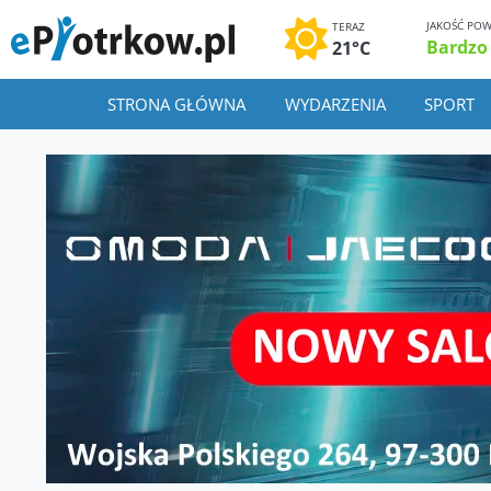
JAKOŚĆ POW
TERAZ
Bardzo
21°C
STRONA GŁÓWNA
WYDARZENIA
SPORT