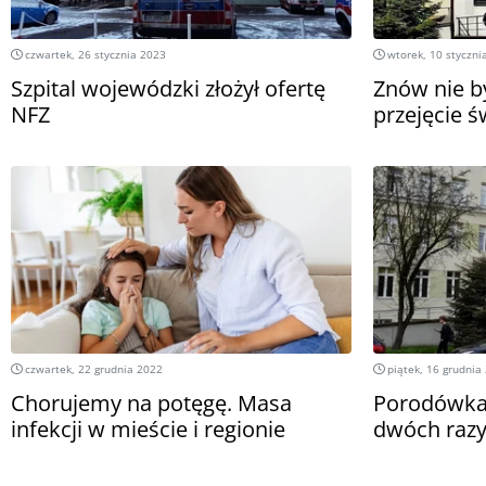
czwartek, 26 stycznia 2023
wtorek, 10 styczni
Szpital wojewódzki złożył ofertę
Znów nie b
NFZ
przejęcie 
czwartek, 22 grudnia 2022
piątek, 16 grudnia
Chorujemy na potęgę. Masa
Porodówka 
infekcji w mieście i regionie
dwóch razy