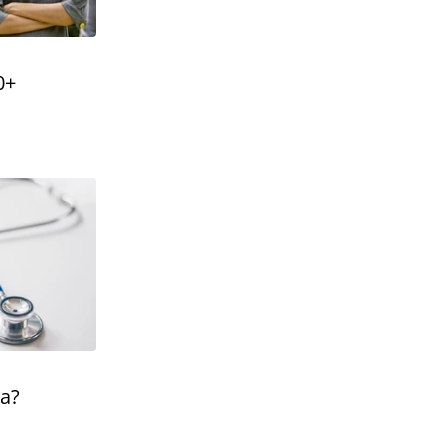
0+
ta?