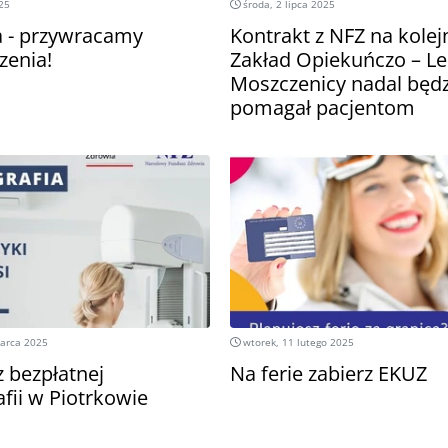
025
środa, 2 lipca 2025
 - przywracamy
Kontrakt z NFZ na kolejn
zenia!
Zakład Opiekuńczo – Le
Moszczenicy nadal będz
pomagał pacjentom
marca 2025
wtorek, 11 lutego 2025
z bezpłatnej
Na ferie zabierz EKUZ
ii w Piotrkowie