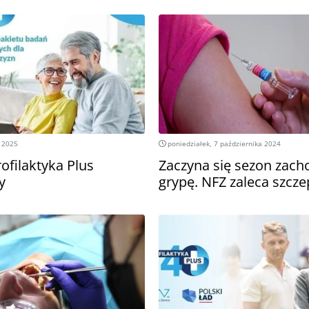
a 2025
poniedziałek, 7 października 2024
ofilaktyka Plus
Zaczyna się sezon zac
y
grypę. NFZ zaleca szcze