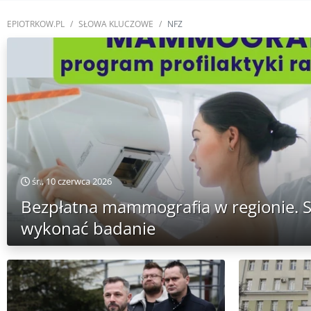
EPIOTRKOW.PL
SŁOWA KLUCZOWE
NFZ
śr., 10 czerwca 2026
Bezpłatna mammografia w regionie. S
wykonać badanie