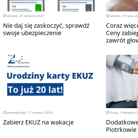
wtorek, 20 sierpnia 2024
wtorek, 16 lipca 2
Nie daj się zaskoczyć, sprawdź
Coraz więce
swoje ubezpieczenie
Ceny zabie
zawrót gło
poniedziałek, 17 czerwca 2024
środa, 3 kwietnia 
Zabierz EKUZ na wakacje
Dodatkowe
Piotrkowie