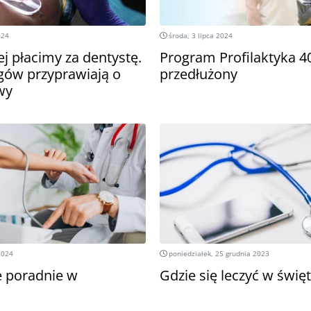
024
środa, 3 lipca 2024
j płacimy za dentystę.
Program Profilaktyka 4
gów przyprawiają o
przedłużony
wy
2024
poniedziałek, 25 grudnia 2023
 poradnie w
Gdzie się leczyć w świę