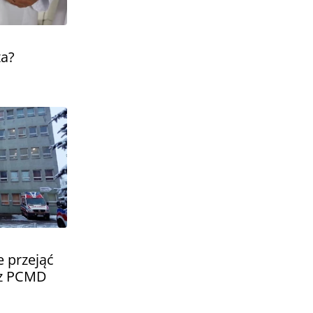
ta?
e przejąć
ez PCMD