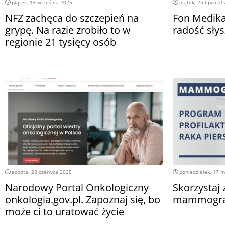
piątek, 19 września 2025
piątek, 25 lipca 2
NFZ zachęca do szczepień na
Fon Medika
grypę. Na razie zrobiło to w
radość słys
regionie 21 tysięcy osób
sobota, 28 czerwca 2025
poniedziałek, 17 
Narodowy Portal Onkologiczny
Skorzystaj 
onkologia.gov.pl. Zapoznaj się, bo
mammograf
może ci to uratować życie