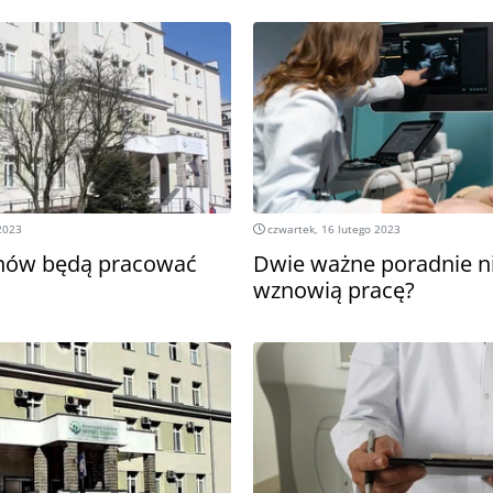
2023
czwartek, 16 lutego 2023
znów będą pracować
Dwie ważne poradnie 
wznowią pracę?