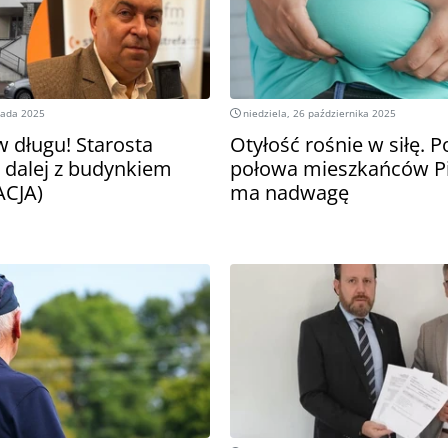
pada 2025
niedziela, 26 października 2025
w długu! Starosta
Otyłość rośnie w siłę. 
o dalej z budynkiem
połowa mieszkańców P
ACJA)
ma nadwagę