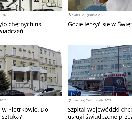
a 2023
piątek, 23 grudnia 2022
yło chętnych na
Gdzie leczyć się w Świę
świadczeń
 2022
czwartek, 24 listopada 2022
w Piotrkowie. Do
Szpital Wojewódzki chc
 sztuka?
usługi świadczone prz