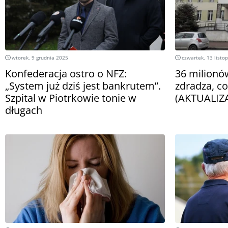
wtorek, 9 grudnia 2025
czwartek, 13 listo
Konfederacja ostro o NFZ:
36 milionó
„System już dziś jest bankrutem”.
zdradza, c
Szpital w Piotrkowie tonie w
(AKTUALIZ
długach