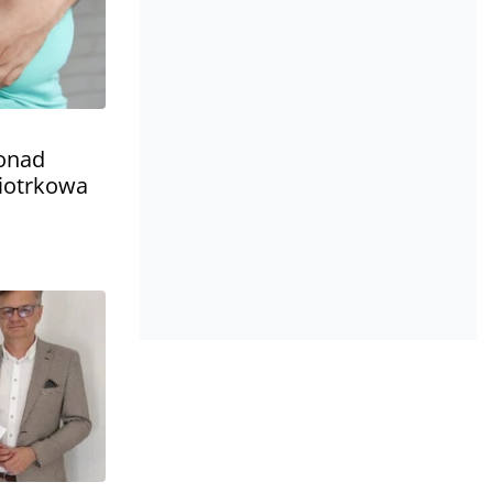
Ponad
iotrkowa