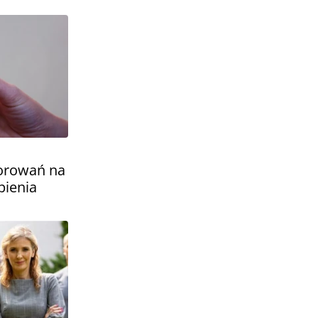
horowań na
pienia