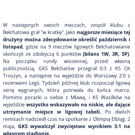
W następnych swoich meczach, zespół klubu z
Bełchatowa grał "w kratkę". Jako
najgorsze miesiące tej
drużyny można zdecydowanie określić październik i
listopad
, gdzie na 9 meczów ligowych Bełchatowianie
skończyli ze zdobyczą 6 punktów
(bilans 1W, 3R, 5P)
.
Na początku rundy wiosennej, przed własną
publicznością, GKS Bełchatów przegrał 0:3 z KS CK
Troszyn, a następnie na wyjeździe do Warszawy 2:0 z
rezerwami Legii. Tydzień później klub rozpoczął ligową
serię wygranych, która potrwała do końca marca.
Pomimo porażki u siebie z Mławą, i KS Wasilków na
wyjeździe
wszystko wskazywało na niskie, ale dające
utrzymanie miejsce w ligowej tabeli.
Po dwóch
remisach nadszedł czas na spotkanie z Olimpią Elbląg. 2
maja,
GKS wywalczył zwycięstwo wynikiem 3:1 na
własnym stadionie.