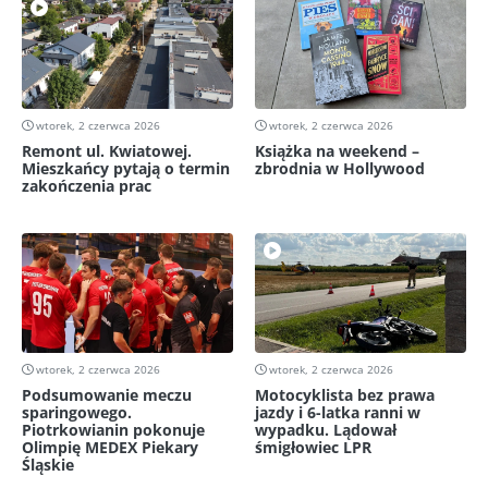
wtorek, 2 czerwca 2026
wtorek, 2 czerwca 2026
Remont ul. Kwiatowej.
Książka na weekend –
Mieszkańcy pytają o termin
zbrodnia w Hollywood
zakończenia prac
wtorek, 2 czerwca 2026
wtorek, 2 czerwca 2026
Podsumowanie meczu
Motocyklista bez prawa
sparingowego.
jazdy i 6-latka ranni w
Piotrkowianin pokonuje
wypadku. Lądował
Olimpię MEDEX Piekary
śmigłowiec LPR
Śląskie