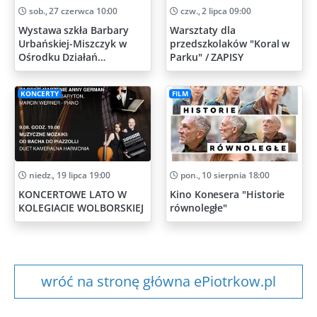
sob., 27 czerwca 10:00
czw., 2 lipca 09:00
Wystawa szkła Barbary
Warsztaty dla
Urbańskiej-Miszczyk w
przedszkolaków "Koral w
Ośrodku Działań
Parku" / ZAPISY
Artystycznych
KONCERTY
FILM
niedz., 19 lipca 19:00
pon., 10 sierpnia 18:00
KONCERTOWE LATO W
Kino Konesera "Historie
KOLEGIACIE WOLBORSKIEJ
równoległe"
wróć na stronę główna ePiotrkow.pl