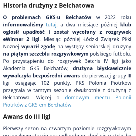
Historia drużyny z Bełchatowa
O problemach GKS-u Bełchatów
w 2022 roku
informowaliśmy
tutaj
, a dwa miesiące później
klub
ogłosił upadłość i został wycofany z rozgrywek
eWinner 2 ligi
. Miesiąc później Łódzki Związek Piłki
Nożnej
wyraził zgodę
na występy seniorskiej drużyny
na piątym szczeblu rozgrywkowym
polskiego futbolu.
Po przystąpieniu do rozgrywek Betcris IV ligi jako
Akademia GKS Bełchatów,
drużyna błyskawicznie
wywalczyła bezpośredni awans
do pierwszej grupy III
ligi, osiągając 102 punkty. PKS Polonia Piotrków
przegrała w tamtym sezonie dwukrotnie z drużyną z
Bełchatowa. Więcej o
domowym meczu Polonii
Piotrków z GKS-em Bełchatów.
Awans do III ligi
Pierwszy sezon na czwartym poziomie rozgrywkowym
po idealnym starcie poszedł dobrze, choć nie na tyle, by