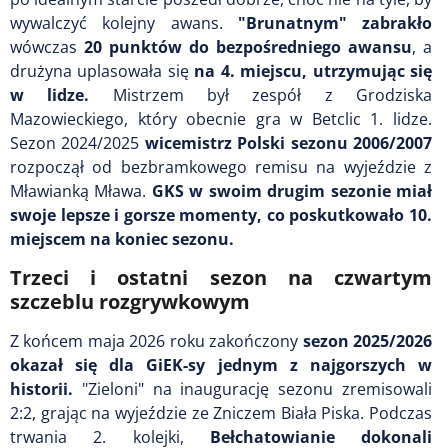
wywalczyć kolejny awans.
"Brunatnym" zabrakło
wówczas
20 punktów do bezpośredniego awansu
, a
drużyna uplasowała się
na 4. miejscu, utrzymując się
w lidze.
Mistrzem był zespół z Grodziska
Mazowieckiego, który obecnie gra w Betclic 1. lidze.
Sezon 2024/2025
wicemistrz Polski sezonu 2006/2007
rozpoczął od bezbramkowego remisu na wyjeździe z
Mławianką Mława.
GKS w swoim drugim sezonie miał
swoje
lepsze i gorsze momenty, co poskutkowało 10.
miejscem na koniec sezonu.
Trzeci i ostatni sezon na czwartym
szczeblu rozgrywkowym
Z końcem maja 2026 roku zakończony
sezon 2025/2026
okazał się dla GiEK-sy jednym z najgorszych w
historii.
"Zieloni" na inaugurację sezonu zremisowali
2:2, grając na wyjeździe ze Zniczem Biała Piska. Podczas
trwania 2. kolejki,
Bełchatowianie dokonali