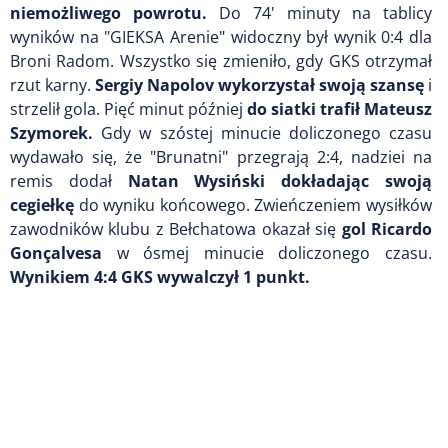
niemożliwego powrotu.
Do 74' minuty na tablicy
wyników na "GIEKSA Arenie" widoczny był wynik 0:4 dla
Broni Radom. Wszystko się zmieniło, gdy GKS otrzymał
rzut karny.
Sergiy Napolov wykorzystał swoją szansę
i
strzelił gola. Pięć minut później
do siatki trafił Mateusz
Szymorek.
Gdy w szóstej minucie doliczonego czasu
wydawało się, że "Brunatni" przegrają 2:4, nadziei na
remis dodał
Natan Wysiński dokładając swoją
cegiełkę
do wyniku końcowego. Zwieńczeniem wysiłków
zawodników klubu z Bełchatowa okazał się
gol Ricardo
Gonçalvesa
w ósmej minucie doliczonego czasu.
Wynikiem 4:4 GKS wywalczył 1 punkt.