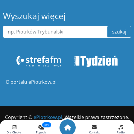
Wyszukaj więcej
szukaj
O portalu ePiotrkow.pl
Copyright ©
ePiotrkow.pl
. Wszelkie prawa zastrzeżone.
20°C
Wykonanie
xnc.pl
Dla Ciebie
Pogoda
Kontakt
Radio