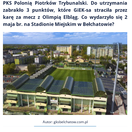
PKS Polonią Piotrków Trybunalski. Do utrzymania
zabrakło 3 punktów, które GiEK-sa straciła przez
karę za mecz z Olimpią Elbląg. Co wydarzyło się 2
maja br. na Stadionie Miejskim w Bełchatowie?
Autor: gksbelchatow.com.pl