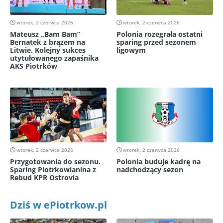
wtorek, 2 czerwca 2026
wtorek, 2 czerwca 2026
Mateusz „Bam Bam”
Polonia rozegrała ostatni
Bernatek z brązem na
sparing przed sezonem
Litwie. Kolejny sukces
ligowym
utytułowanego zapaśnika
AKS Piotrków
wtorek, 2 czerwca 2026
wtorek, 2 czerwca 2026
Przygotowania do sezonu.
Polonia buduje kadrę na
Sparing Piotrkowianina z
nadchodzący sezon
Rebud KPR Ostrovia
Dziś w ePiotrkow.pl