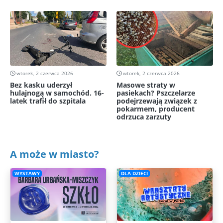
wtorek, 2 czerwca 2026
wtorek, 2 czerwca 2026
Bez kasku uderzył
Masowe straty w
hulajnogą w samochód. 16-
pasiekach? Pszczelarze
latek trafił do szpitala
podejrzewają związek z
pokarmem, producent
odrzuca zarzuty
A może w miasto?
WYSTAWY
DLA DZIECI