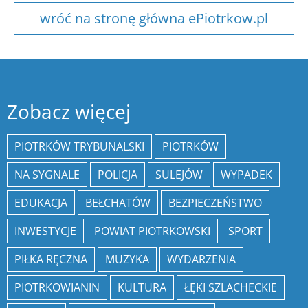
wróć na stronę główna ePiotrkow.pl
Zobacz więcej
PIOTRKÓW TRYBUNALSKI
PIOTRKÓW
NA SYGNALE
POLICJA
SULEJÓW
WYPADEK
EDUKACJA
BEŁCHATÓW
BEZPIECZEŃSTWO
INWESTYCJE
POWIAT PIOTRKOWSKI
SPORT
PIŁKA RĘCZNA
MUZYKA
WYDARZENIA
PIOTRKOWIANIN
KULTURA
ŁĘKI SZLACHECKIE