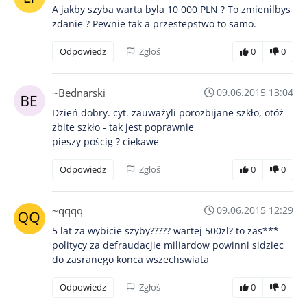
A jakby szyba warta byla 10 000 PLN ? To zmienilbys
zdanie ? Pewnie tak a przestepstwo to samo.
Odpowiedz
Zgłoś
0
0
~Bednarski
09.06.2015 13:04
Dzień dobry. cyt. zauważyli porozbijane szkło, otóż
zbite szkło - tak jest poprawnie
pieszy pościg ? ciekawe
Odpowiedz
Zgłoś
0
0
~qqqq
09.06.2015 12:29
5 lat za wybicie szyby????? wartej 500zl? to zas***
politycy za defraudacjie miliardow powinni sidziec
do zasranego konca wszechswiata
Odpowiedz
Zgłoś
0
0