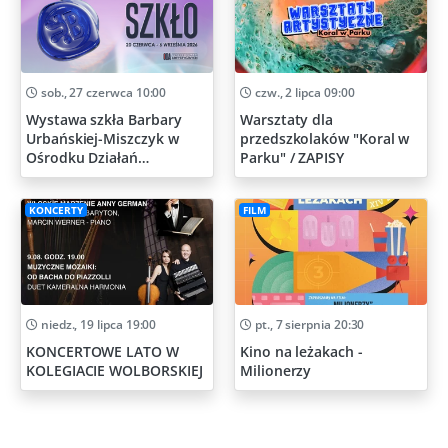
sob., 27 czerwca 10:00
czw., 2 lipca 09:00
Wystawa szkła Barbary
Warsztaty dla
Urbańskiej-Miszczyk w
przedszkolaków "Koral w
Ośrodku Działań
Parku" / ZAPISY
Artystycznych
KONCERTY
FILM
niedz., 19 lipca 19:00
pt., 7 sierpnia 20:30
KONCERTOWE LATO W
Kino na leżakach -
KOLEGIACIE WOLBORSKIEJ
Milionerzy