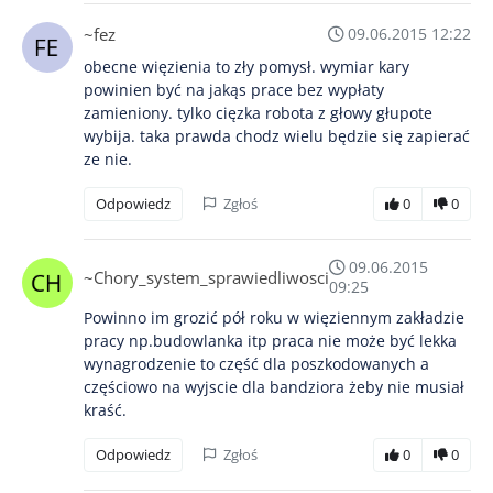
~fez
09.06.2015 12:22
obecne więzienia to zły pomysł. wymiar kary
powinien być na jakąs prace bez wypłaty
zamieniony. tylko cięzka robota z głowy głupote
wybija. taka prawda chodz wielu będzie się zapierać
ze nie.
Odpowiedz
Zgłoś
0
0
09.06.2015
~Chory_system_sprawiedliwosci
09:25
Powinno im grozić pół roku w więziennym zakładzie
pracy np.budowlanka itp praca nie może być lekka
wynagrodzenie to część dla poszkodowanych a
częściowo na wyjscie dla bandziora żeby nie musiał
kraść.
Odpowiedz
Zgłoś
0
0