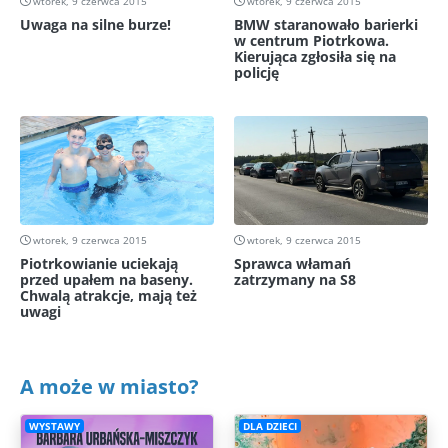
wtorek, 9 czerwca 2015
wtorek, 9 czerwca 2015
Uwaga na silne burze!
BMW staranowało barierki
w centrum Piotrkowa.
Kierująca zgłosiła się na
policję
wtorek, 9 czerwca 2015
wtorek, 9 czerwca 2015
Piotrkowianie uciekają
Sprawca włamań
przed upałem na baseny.
zatrzymany na S8
Chwalą atrakcje, mają też
uwagi
A może w miasto?
WYSTAWY
DLA DZIECI