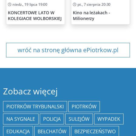
niedz., 19 lipca 19:00
pt., 7 sierpnia 20:30
KONCERTOWE LATO W
Kino na leżakach -
KOLEGIACIE WOLBORSKIEJ
Milionerzy
wróć na stronę główna ePiotrkow.pl
Zobacz więcej
PIOTRKÓW TRYBUNALSKI
PIOTRKÓW
NA SYGNALE
POLICJA
SULEJÓW
WYPADEK
EDUKACJA
BEŁCHATÓW
BEZPIECZEŃSTWO