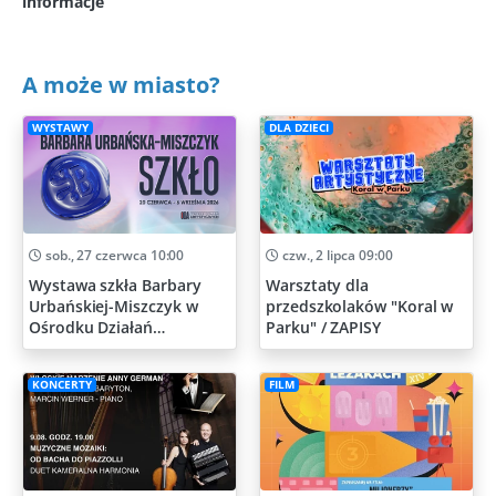
informacje
A może w miasto?
WYSTAWY
DLA DZIECI
sob., 27 czerwca 10:00
czw., 2 lipca 09:00
Wystawa szkła Barbary
Warsztaty dla
Urbańskiej-Miszczyk w
przedszkolaków "Koral w
Ośrodku Działań
Parku" / ZAPISY
Artystycznych
KONCERTY
FILM