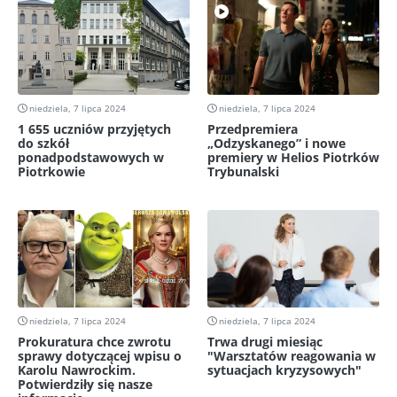
niedziela, 7 lipca 2024
niedziela, 7 lipca 2024
1 655 uczniów przyjętych
Przedpremiera
do szkół
„Odzyskanego” i nowe
ponadpodstawowych w
premiery w Helios Piotrków
Piotrkowie
Trybunalski
niedziela, 7 lipca 2024
niedziela, 7 lipca 2024
Prokuratura chce zwrotu
Trwa drugi miesiąc
sprawy dotyczącej wpisu o
"Warsztatów reagowania w
Karolu Nawrockim.
sytuacjach kryzysowych"
Potwierdziły się nasze