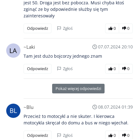
jest 50. Droga jest bez pobocza. Musi chyba ktoś
zginąć ze by odpowiednie służby się tym
zainteresowały
Odpowiedz
Zgłoś
0
0
~Laki
07.07.2024 20:10
Tam jest dużo bojcorzy jednego znam
Odpowiedz
Zgłoś
0
0
Pokaż więcej odpowiedzi
~Blu
08.07.2024 01:39
Przecież to motocykl a nie skuter. I kierowca
motocykla skręcał do domu a bus w niego wjechał.
Odpowiedz
Zgłoś
0
0