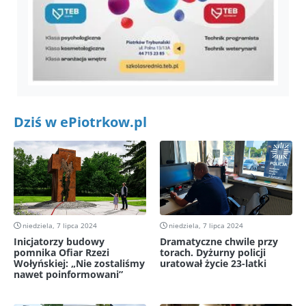
Dziś w ePiotrkow.pl
niedziela, 7 lipca 2024
niedziela, 7 lipca 2024
Inicjatorzy budowy
Dramatyczne chwile przy
pomnika Ofiar Rzezi
torach. Dyżurny policji
Wołyńskiej: „Nie zostaliśmy
uratował życie 23-latki
nawet poinformowani”