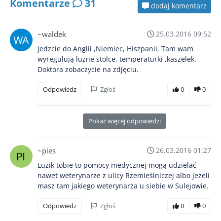
Komentarze
31
dodaj komentarz
~waldek
25.03.2016 09:52
Jedzcie do Anglii ,Niemiec, Hiszpanii. Tam wam
wyregulują luzne stolce, temperaturki ,kaszelek.
Doktora zobaczycie na zdjęciu.
Odpowiedz
Zgłoś
0
0
Pokaż więcej odpowiedzi
~pies
26.03.2016 01:27
Luzik tobie to pomocy medycznej mogą udzielać
nawet weterynarze z ulicy Rzemieślniczej albo jeżeli
masz tam jakiego weterynarza u siebie w Sulejowie.
Odpowiedz
Zgłoś
0
0