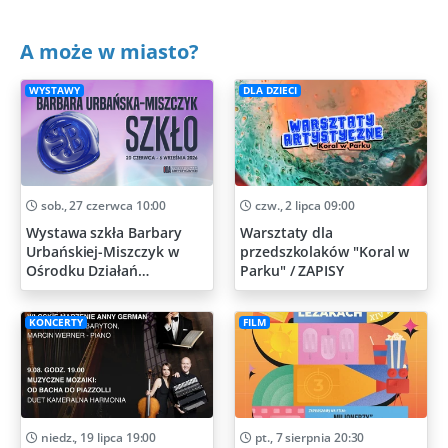
A może w miasto?
WYSTAWY
DLA DZIECI
sob., 27 czerwca 10:00
czw., 2 lipca 09:00
Wystawa szkła Barbary
Warsztaty dla
Urbańskiej-Miszczyk w
przedszkolaków "Koral w
Ośrodku Działań
Parku" / ZAPISY
Artystycznych
KONCERTY
FILM
niedz., 19 lipca 19:00
pt., 7 sierpnia 20:30