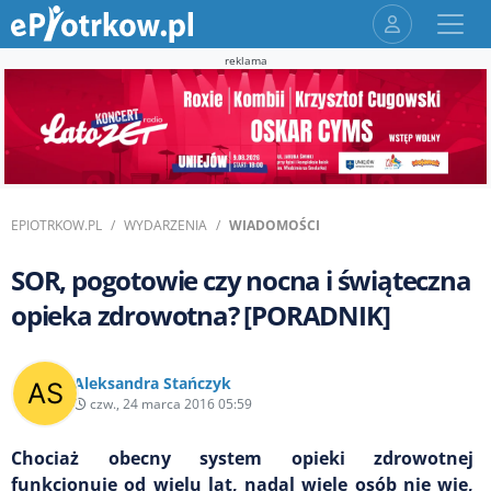
reklama
EPIOTRKOW.PL
WYDARZENIA
WIADOMOŚCI
SOR, pogotowie czy nocna i świąteczna
opieka zdrowotna? [PORADNIK]
Aleksandra Stańczyk
czw., 24 marca 2016 05:59
Chociaż obecny system opieki zdrowotnej
funkcjonuje od wielu lat, nadal wiele osób nie wie,