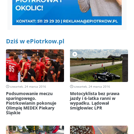
Dziś w ePiotrkow.pl
czwartek, 24 marca 2016
czwartek, 24 marca 2016
Podsumowanie meczu
Motocyklista bez prawa
sparingowego.
jazdy i 6-latka ranni w
Piotrkowianin pokonuje
wypadku. Lądował
Olimpię MEDEX Piekary
śmigłowiec LPR
Śląskie