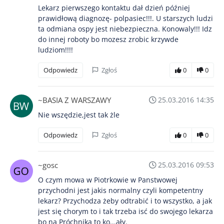
Lekarz pierwszego kontaktu dał dzień później
prawidłową diagnozę- polpasiec!!!. U starszych ludzi
ta odmiana ospy jest niebezpieczna. Konowaly!!! Idz
do innej roboty bo mozesz zrobic krzywde
ludziom!!!!
Odpowiedz
Zgłoś
0
0
~BASIA Z WARSZAWY
25.03.2016 14:35
Nie wszędzie,jest tak żle
Odpowiedz
Zgłoś
0
0
~gosc
25.03.2016 09:53
O czym mowa w Piotrkowie w Panstwowej
przychodni jest jakis normalny czyli kompetentny
lekarz? Przychodza żeby odtrabić i to wszystko, a jak
jest się chorym to i tak trzeba isć do swojego lekarza
bo na Próchnika to ko...ały.