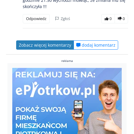
godzinie 21.50 wychodzi mówiąc, że zmiana mu się
skończyła !!!
Odpowiedz
Zgłoś
0
0
Zobacz więcej komentarzy
dodaj komentarz
reklama