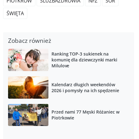
PIOTKRÓW
SLUŻBAZDROWIA
NFZ
SOR
ŚWIĘTA
Zobacz również
Ranking TOP-3 sukienek na
komunię dla dziewczynki marki
Milulove
Kalendarz długich weekendów
2026 i pomysły na ich spędzenie
Przed nami 77 Męski Różaniec w
Piotrkowie