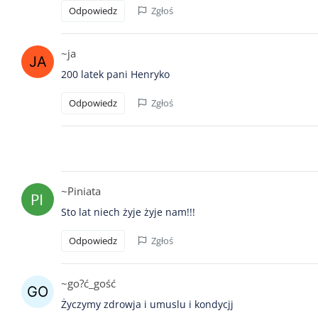
Odpowiedz
Zgłoś
~ja
200 latek pani Henryko
Odpowiedz
Zgłoś
~Piniata
Sto lat niech żyje żyje nam!!!
Odpowiedz
Zgłoś
~go?ć_gość
Życzymy zdrowja i umuslu i kondycjj