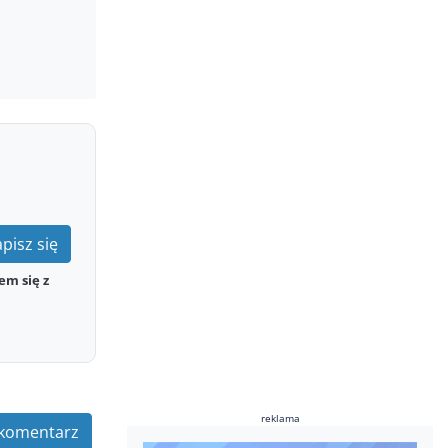
pisz się
em się z
reklama
komentarz