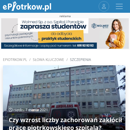
reklama
EPIOTRKOW.PL
SŁOWA KLUCZOWE
SZCZEPIENIA
niedz., 7 marca 2021
Czy wzrost liczby zachorowań zakłócił
pracę piotrkowskiego szpitala?