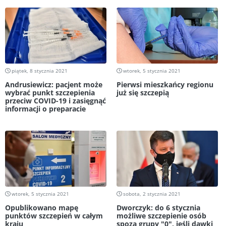
piątek, 8 stycznia 2021
wtorek, 5 stycznia 2021
Andrusiewicz: pacjent może
Pierwsi mieszkańcy regionu
wybrać punkt szczepienia
już się szczepią
przeciw COVID-19 i zasięgnąć
informacji o preparacie
wtorek, 5 stycznia 2021
sobota, 2 stycznia 2021
Opublikowano mapę
Dworczyk: do 6 stycznia
punktów szczepień w całym
możliwe szczepienie osób
kraju
spoza grupy "0", jeśli dawki