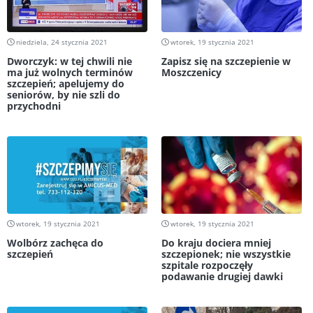
niedziela, 24 stycznia 2021
wtorek, 19 stycznia 2021
Dworczyk: w tej chwili nie
Zapisz się na szczepienie w
ma już wolnych terminów
Moszczenicy
szczepień; apelujemy do
seniorów, by nie szli do
przychodni
wtorek, 19 stycznia 2021
wtorek, 19 stycznia 2021
Wolbórz zachęca do
Do kraju dociera mniej
szczepień
szczepionek; nie wszystkie
szpitale rozpoczęły
podawanie drugiej dawki