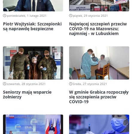
poniedziałek, 1 lutego 2021
piątek, 29 stycznia 2021
Piotr Wojtysiak: Szczepionki
Najwięcej szczepień przeciw
są naprawdę bezpieczne
COVID-19 na Mazowszu;
najmniej - w Lubuskiem
czwartek, 28 stycznia 2021
środa, 27 stycznia 2021
Seniorzy mają wsparcie
W gminie Grabica rozpoczęły
żołnierzy
się szczepienia przeciw
COVID-19