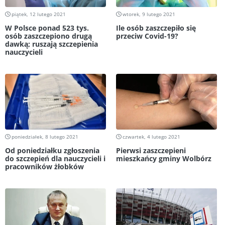
piątek, 12 lutego 2021
wtorek, 9 lutego 2021
W Polsce ponad 523 tys.
Ile osób zaszczepiło się
osób zaszczepiono drugą
przeciw Covid-19?
dawką; ruszają szczepienia
nauczycieli
poniedziałek, 8 lutego 2021
czwartek, 4 lutego 2021
Od poniedziałku zgłoszenia
Pierwsi zaszczepieni
do szczepień dla nauczycieli i
mieszkańcy gminy Wolbórz
pracowników żłobków