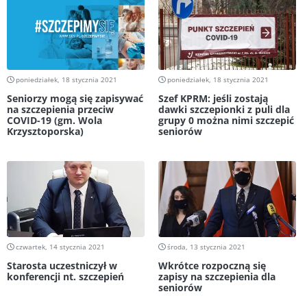
poniedziałek, 18 stycznia 2021
poniedziałek, 18 stycznia 2021
Seniorzy mogą się zapisywać
Szef KPRM: jeśli zostają
na szczepienia przeciw
dawki szczepionki z puli dla
COVID-19 (gm. Wola
grupy 0 można nimi szczepić
Krzysztoporska)
seniorów
czwartek, 14 stycznia 2021
środa, 13 stycznia 2021
Starosta uczestniczył w
Wkrótce rozpoczną się
konferencji nt. szczepień
zapisy na szczepienia dla
seniorów