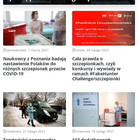
poniedziałek, 1 marca 2021
środa, 24 lutego 2021
Naukowcy z Poznania badają
Cała prawda o
nastawienie Polaków do
szczepionkach, czyli
różnych szczepionek przeciw
konkursy i wywiady w
COVID-19
ramach #FakeHunter
Challenge/szczepionki
niedziela, 21 lutego 2021
czwartek, 18 lutego 2021
Terytorialsi poprowadzą
117 dodatkowych