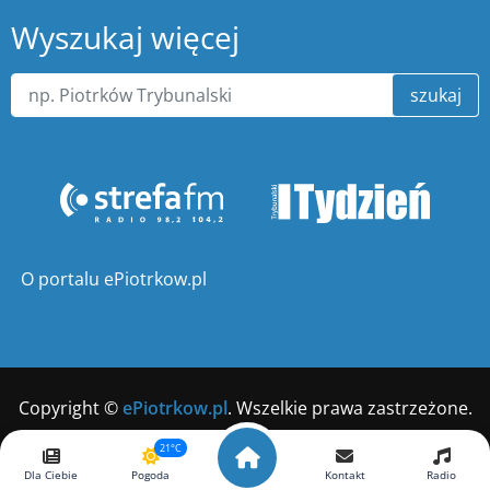
Wyszukaj więcej
szukaj
O portalu ePiotrkow.pl
Copyright ©
ePiotrkow.pl
. Wszelkie prawa zastrzeżone.
Wykonanie
xnc.pl
21°C
Dla Ciebie
Pogoda
Kontakt
Radio