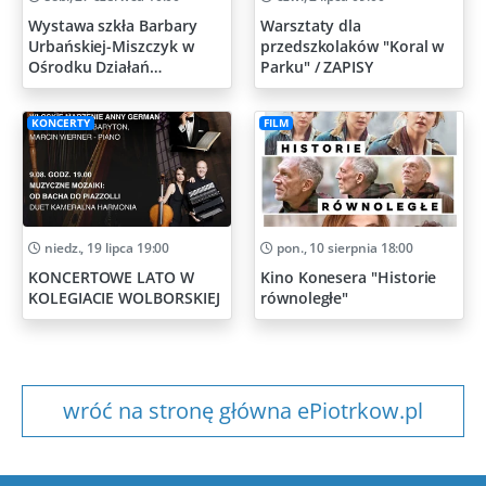
Wystawa szkła Barbary
Warsztaty dla
Urbańskiej-Miszczyk w
przedszkolaków "Koral w
Ośrodku Działań
Parku" / ZAPISY
Artystycznych
KONCERTY
FILM
niedz., 19 lipca 19:00
pon., 10 sierpnia 18:00
KONCERTOWE LATO W
Kino Konesera "Historie
KOLEGIACIE WOLBORSKIEJ
równoległe"
wróć na stronę główna ePiotrkow.pl