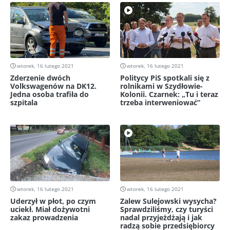
wtorek, 16 lutego 2021
wtorek, 16 lutego 2021
Zderzenie dwóch
Politycy PiS spotkali się z
Volkswagenów na DK12.
rolnikami w Szydłowie-
Jedna osoba trafiła do
Kolonii. Czarnek: „Tu i teraz
szpitala
trzeba interweniować”
wtorek, 16 lutego 2021
wtorek, 16 lutego 2021
Uderzył w płot, po czym
Zalew Sulejowski wysycha?
uciekł. Miał dożywotni
Sprawdziliśmy, czy turyści
zakaz prowadzenia
nadal przyjeżdżają i jak
radzą sobie przedsiębiorcy