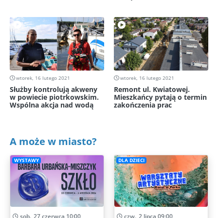
wtorek, 16 lutego 2021
wtorek, 16 lutego 2021
Służby kontrolują akweny
Remont ul. Kwiatowej.
w powiecie piotrkowskim.
Mieszkańcy pytają o termin
Wspólna akcja nad wodą
zakończenia prac
A może w miasto?
WYSTAWY
DLA DZIECI
sob., 27 czerwca 10:00
czw., 2 lipca 09:00