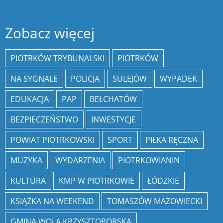
Zobacz więcej
PIOTRKÓW TRYBUNALSKI
PIOTRKÓW
NA SYGNALE
POLICJA
SULEJÓW
WYPADEK
EDUKACJA
PAP
BEŁCHATÓW
BEZPIECZEŃSTWO
INWESTYCJE
POWIAT PIOTRKOWSKI
SPORT
PIŁKA RĘCZNA
MUZYKA
WYDARZENIA
PIOTRKOWIANIN
KULTURA
KMP W PIOTRKOWIE
ŁÓDZKIE
KSIĄŻKA NA WEEKEND
TOMASZÓW MAZOWIECKI
GMINA WOLA KRZYSZTOPORSKA