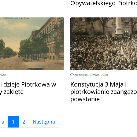
Obywatelskiego Piotrk
2020
niedziela, 3 maja 2020
li dzieje Piotrkowa w
Konstytucja 3 Maja i
y zaklęte
piotrkowianie zaangażo
powstanie
(current)
ia
1
2
Następna