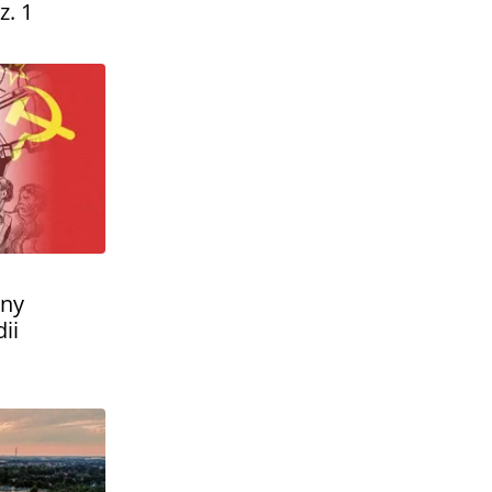
. 1
jny
ii