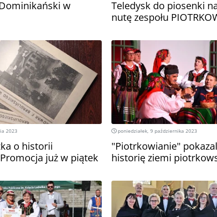
k Dominikański w
Teledysk do piosenki n
nutę zespołu PIOTRKO
ia 2023
poniedziałek, 9 października 2023
a o historii
"Piotrkowianie" pokaza
 Promocja już w piątek
historię ziemi piotrkows