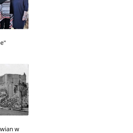
ie"
owian w