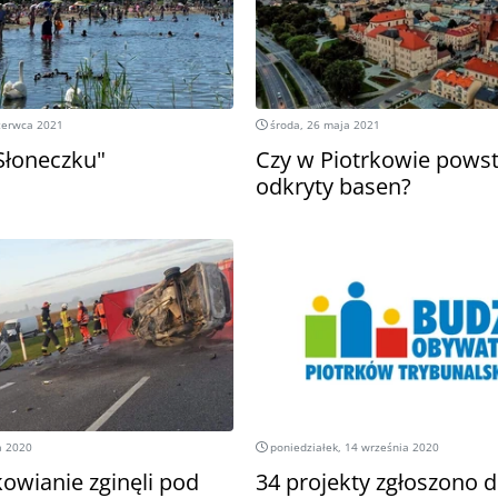
zerwca 2021
środa, 26 maja 2021
Słoneczku"
Czy w Piotrkowie pows
odkryty basen?
a 2020
poniedziałek, 14 września 2020
owianie zginęli pod
34 projekty zgłoszono 