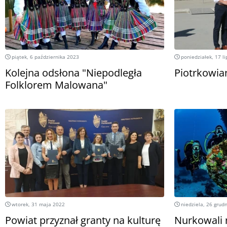
piątek, 6 października 2023
poniedziałek, 17 l
Kolejna odsłona "Niepodległa
Piotrkowia
Folklorem Malowana"
wtorek, 31 maja 2022
niedziela, 26 grud
Powiat przyznał granty na kulturę
Nurkowali 