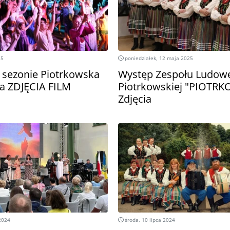
25
poniedziałek, 12 maja 2025
 sezonie Piotrkowska
Występ Zespołu Ludow
a ZDJĘCIA FILM
Piotrkowskiej "PIOTRK
Zdjęcia
 2024
środa, 10 lipca 2024