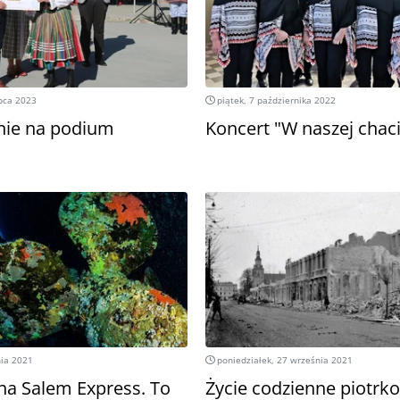
ipca 2023
piątek, 7 października 2022
nie na podium
Koncert "W naszej chac
nia 2021
poniedziałek, 27 września 2021
na Salem Express. To
Życie codzienne piotrk