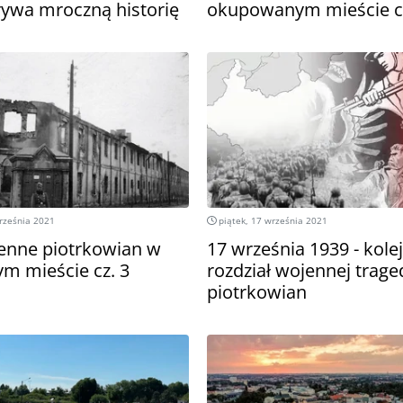
rywa mroczną historię
okupowanym mieście cz
rześnia 2021
piątek, 17 września 2021
ienne piotrkowian w
17 września 1939 - kole
 mieście cz. 3
rozdział wojennej traged
piotrkowian