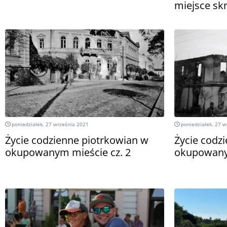
miejsce sk
poniedziałek, 27 września 2021
poniedziałek, 27 w
Życie codzienne piotrkowian w
Życie codz
okupowanym mieście cz. 2
okupowanym