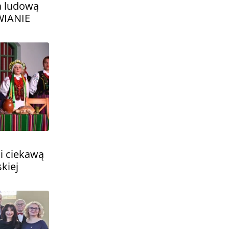
a ludową
WIANIE
li ciekawą
kiej