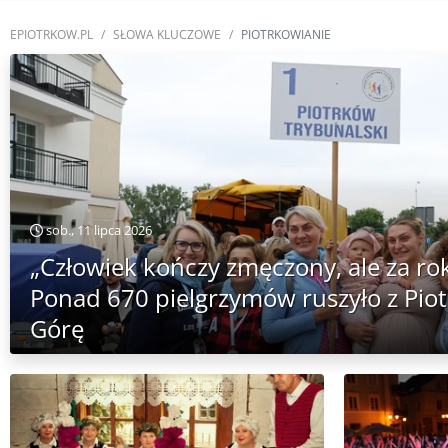
EPIOTRKOW.PL
SŁOWA KLUCZOWE
PIOTRKOWIANIE
sob., 11 lipca 2026
„Człowiek kończy zmęczony, ale za rok
Ponad 670 pielgrzymów ruszyło z Pio
Górę