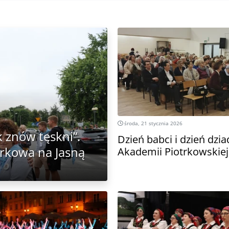
środa, 21 stycznia 2026
 znów tęskni”.
Dzień babci i dzień dzi
trkowa na Jasną
Akademii Piotrkowskiej