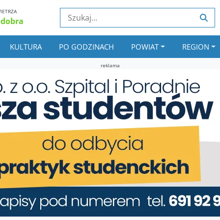
IETRZA
 dobra
KULTURA
PO GODZINACH
POWIAT
REGION
reklama