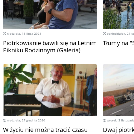
niedziela, 18 lipca 2021
poniedziałek, 21 c
Piotrkowianie bawili się na Letnim
Tłumy na "
Pikniku Rodzinnym (Galeria)
niedziela, 27 grudnia 2020
wtorek, 3 listopad
W życiu nie można tracić czasu
Dwaj piotrk