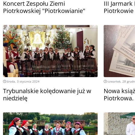
Koncert Zespołu Ziemi
III Jarmar
Piotrkowskiej "Piotrkowianie"
Piotrkowie
środa, 3 stycznia 2024
czwartek, 28 grudn
Trybunalskie kolędowanie już w
Nowa książk
niedzielę
Piotrkowa.