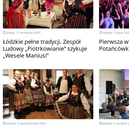
środa, 17 września 2025
sobota, 5 lipca 20
Łódzkie pełne tradycji. Zespół
Pierwsza w
Ludowy „Piotrkowianie” szykuje
Potańcówk
„Wesele Maniusi”
wtorek, 8 października 2024
piątek, 2 sierpnia