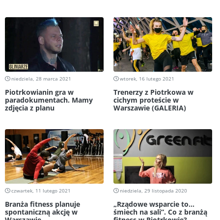
niedziela, 28 marca 2021
wtorek, 16 lutego 2021
Piotrkowianin gra w
Trenerzy z Piotrkowa w
paradokumentach. Mamy
cichym proteście w
zdjęcia z planu
Warszawie (GALERIA)
czwartek, 11 lutego 2021
niedziela, 29 listopada 2020
Branża fitness planuje
„Rządowe wsparcie to…
spontaniczną akcję w
śmiech na sali”. Co z branżą
Warszawie
fitness w Piotrkowie?