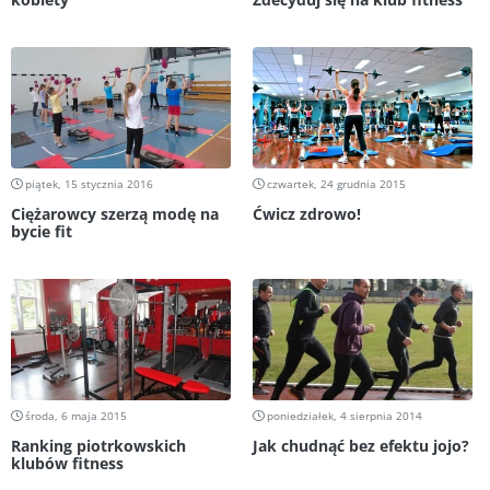
piątek, 15 stycznia 2016
czwartek, 24 grudnia 2015
Ciężarowcy szerzą modę na
Ćwicz zdrowo!
bycie fit
środa, 6 maja 2015
poniedziałek, 4 sierpnia 2014
Ranking piotrkowskich
Jak chudnąć bez efektu jojo?
klubów fitness