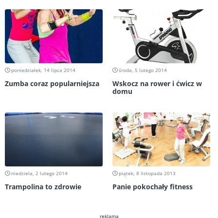
poniedziałek, 14 lipca 2014
środa, 5 lutego 2014
Zumba coraz popularniejsza
Wskocz na rower i ćwicz w
domu
niedziela, 2 lutego 2014
piątek, 8 listopada 2013
Trampolina to zdrowie
Panie pokochały fitness
reklama