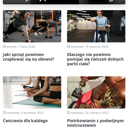
wtorek, 1 lipca 2025
czwartek, 19 stycznia 2023
Jaki sprzęt powinien
Dlaczego nie powinno
znajdować się na siłowni?
pomijać się ćwiczeń dolnych
partii ciała?
czwartek, 8 września 2022
niedziela, 26 czerwca 2022
Ćwiczenia dla każdego
Piotrkowianin z podwójnym
mistrzostwem