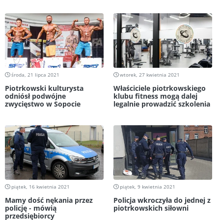
środa, 21 lipca 2021
wtorek, 27 kwietnia 2021
Piotrkowski kulturysta
Właściciele piotrkowskiego
odniósł podwójne
klubu fitness mogą dalej
zwycięstwo w Sopocie
legalnie prowadzić szkolenia
piątek, 16 kwietnia 2021
piątek, 9 kwietnia 2021
Mamy dość nękania przez
Policja wkroczyła do jednej z
policję - mówią
piotrkowskich siłowni
przedsiębiorcy