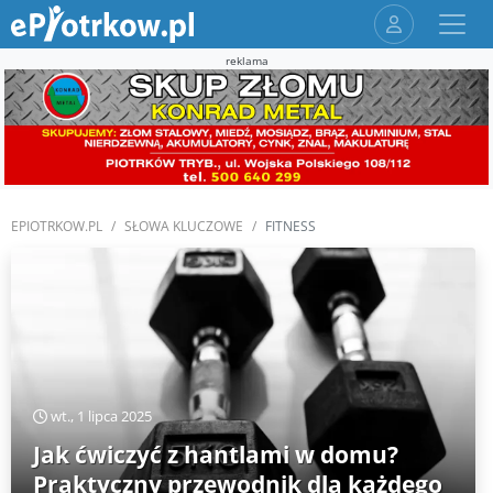
reklama
EPIOTRKOW.PL
SŁOWA KLUCZOWE
FITNESS
wt., 1 lipca 2025
Jak ćwiczyć z hantlami w domu?
Praktyczny przewodnik dla każdego