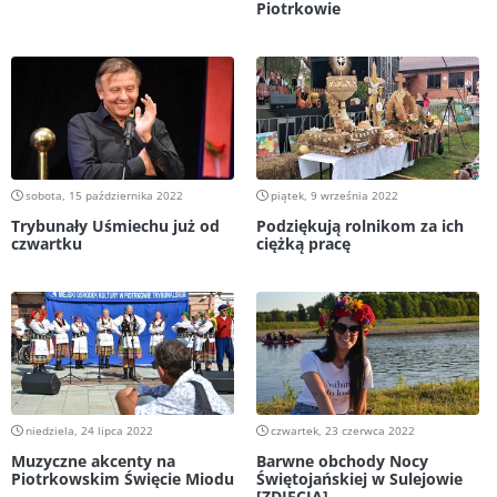
Piotrkowie
sobota, 15 października 2022
piątek, 9 września 2022
Trybunały Uśmiechu już od
Podziękują rolnikom za ich
czwartku
ciężką pracę
niedziela, 24 lipca 2022
czwartek, 23 czerwca 2022
Muzyczne akcenty na
Barwne obchody Nocy
Piotrkowskim Święcie Miodu
Świętojańskiej w Sulejowie
[ZDJĘCIA]