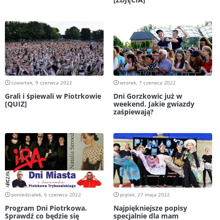
czwartek, 9 czerwca 2022
wtorek, 7 czerwca 2022
Grali i śpiewali w Piotrkowie
Dni Gorzkowic już w
[QUIZ]
weekend. Jakie gwiazdy
zaśpiewają?
poniedziałek, 6 czerwca 2022
piątek, 27 maja 2022
Program Dni Piotrkowa.
Najpiękniejsze popisy
Sprawdź co będzie się
specjalnie dla mam