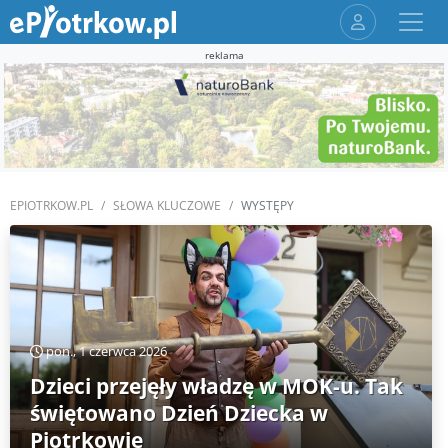
reklama
EPIOTRKOW.PL
SŁOWA KLUCZOWE
WYSTĘPY
pon., 1 czerwca 2026
Dzieci przejęły władzę w MOK-u. Tak
świętowano Dzień Dziecka w
Piotrkowie