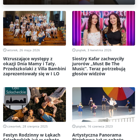
wtorek, 26 maja 2026
piątek, 3 kwietnia 2026
Wzruszające występy z
Siostry Kafar zachwyciły
okazji Dnia Mamy i Taty.
jurorów „Must Be The
Przedszkolaki z Villa Bambini
Music”. Teraz potrzebują
zaprezentowały się w I LO
głosów widzów
czwartek, 28 sierpnia 2025
piątek, 16 czerwca 2023
Festyn Rodzinny w Łękach
Artystyczna Panorama
Szlacheckich już w sobotę
Piotrkowa już w sobotę