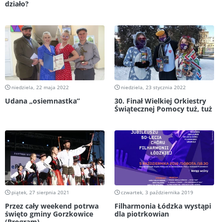
działo?
niedziela, 22 maja 2022
niedziela, 23 stycznia 2022
Udana „osiemnastka”
30. Finał Wielkiej Orkiestry
Świątecznej Pomocy tuż, tuż
piątek, 27 sierpnia 2021
czwartek, 3 października 2019
Przez cały weekend potrwa
Filharmonia Łódzka wystąpi
święto gminy Gorzkowice
dla piotrkowian
(Program)