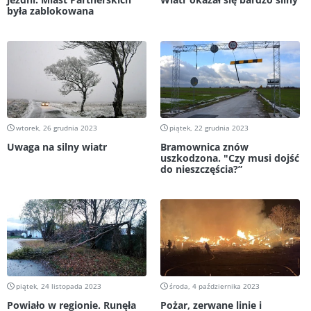
była zablokowana
wtorek, 26 grudnia 2023
piątek, 22 grudnia 2023
Uwaga na silny wiatr
Bramownica znów
uszkodzona. "Czy musi dojść
do nieszczęścia?”
piątek, 24 listopada 2023
środa, 4 października 2023
Powiało w regionie. Runęła
Pożar, zerwane linie i