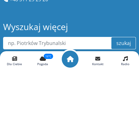
Wyszukaj więcej
szukaj
16°C
Dla Ciebie
Pogoda
Kontakt
Radio
O portalu ePiotrkow.pl
Copyright ©
ePiotrkow.pl
. Wszelkie prawa zastrzeżone.