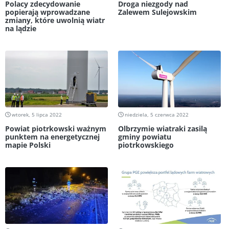
Polacy zdecydowanie
Droga niezgody nad
popierają wprowadzane
Zalewem Sulejowskim
zmiany, które uwolnią wiatr
na lądzie
wtorek, 5 lipca 2022
niedziela, 5 czerwca 2022
Powiat piotrkowski ważnym
Olbrzymie wiatraki zasilą
punktem na energetycznej
gminy powiatu
mapie Polski
piotrkowskiego