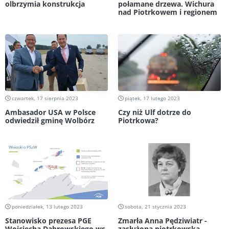
olbrzymia konstrukcja
połamane drzewa. Wichura
nad Piotrkowem i regionem
czwartek, 17 sierpnia 2023
piątek, 17 lutego 2023
Ambasador USA w Polsce
Czy niż Ulf dotrze do
odwiedził gminę Wolbórz
Piotrkowa?
poniedziałek, 13 lutego 2023
sobota, 21 stycznia 2023
Stanowisko prezesa PGE
Zmarła Anna Pędziwiatr -
Wojciecha Dąbrowskiego ws.
zasłużona piotrkowska