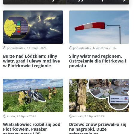
poniedziałek, 11 maja 2026
poniedziałek, 6 kwietnia 2026
Burze nad Łódzkiem: silny
Silny wiatr nad regionem.
wiatr, grad i ulewy możliwe
Ostrzeżenie dla Piotrkowa i
w Piotrkowie i regionie
powiatu
środa, 23 lipca 2025
wtorek, 15 lipca 2025
Wiatrakowiec rozbił się pod
Drzewo znów przewaliło się
Piotrkowem. Pasażer
na nagrobki. Duże
zabrany przez LPR
zniszczenia na