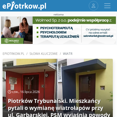
reklama
EPIOTRKOW.PL
SŁOWA KLUCZOWE
WIATR
czw., 16 lipca 2026
Piotrków Trybunalski. Mieszkańcy
pytali o wymianę wiatrołapów przy
ul. Garbarskiej. PSM wyjaśnia powody