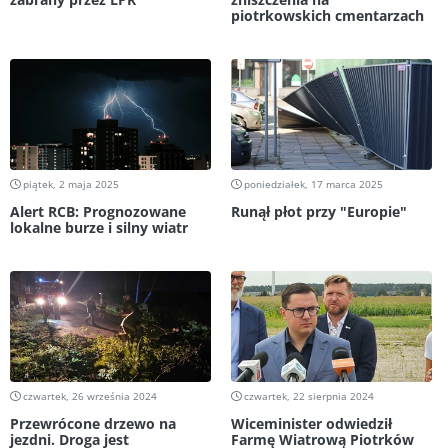
piotrkowskich cmentarzach
piątek, 2 maja 2025
poniedziałek, 17 marca 2025
Alert RCB: Prognozowane
Runął płot przy "Europie"
lokalne burze i silny wiatr
czwartek, 26 września 2024
czwartek, 22 sierpnia 2024
Przewrócone drzewo na
Wiceminister odwiedził
jezdni. Droga jest
Farmę Wiatrową Piotrków