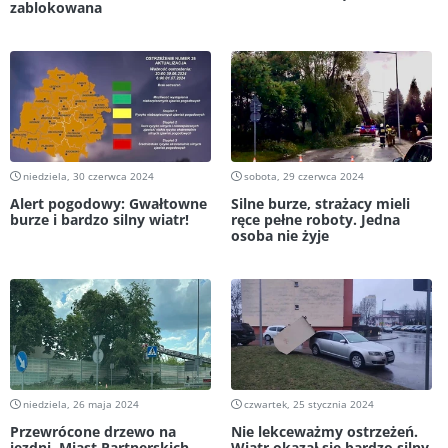
zablokowana
niedziela, 30 czerwca 2024
sobota, 29 czerwca 2024
Alert pogodowy: Gwałtowne
Silne burze, strażacy mieli
burze i bardzo silny wiatr!
ręce pełne roboty. Jedna
osoba nie żyje
niedziela, 26 maja 2024
czwartek, 25 stycznia 2024
Przewrócone drzewo na
Nie lekceważmy ostrzeżeń.
jezdni. Miast Partnerskich
Wiatr okazał się bardzo silny