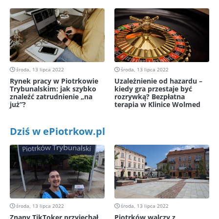
środa, 13 lipca 2022
środa, 13 lipca 2022
Rynek pracy w Piotrkowie
Uzależnienie od hazardu –
Trybunalskim: jak szybko
kiedy gra przestaje być
znaleźć zatrudnienie „na
rozrywką? Bezpłatna
już”?
terapia w Klinice Wolmed
Dziś w ePiotrkow.pl
środa, 13 lipca 2022
środa, 13 lipca 2022
Znany TikToker przyjechał
Piotrków walczy z