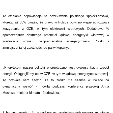
Te działania odpowiadają na oczekiwania polskiego społeczeństwa,
którego aż 85% uważa, że prawo w Polsce powinno wspierać rozwój i
korzystanie z OZE, w tym elektrowni wiatrowych. Dodatkowo ¾
społeczeństwa dostrzega potencjał lądowej energetyki wiatrowej w
kontekście wzrostu bezpieczeństwa energetycznego Polski i
zmniejszenia jej zależności od paliw kopalnych.
„
Priorytetem naszej polityki energetycznej jest dywersyfikacja źródeł
energii. Osiągnęliśmy cel w OZE, w tym w lądowej energetyce wiatrowej.
To pozwala nam sądzić, że to źródło ma szanse w Polsce na
dynamiczny rozwój” - mówiła podczas konferencji prasowej Anna
Moskwa, minister klimatu i środowiska.
Z badania wynika, że ponad połowa ankietowanych popiera zniesienie