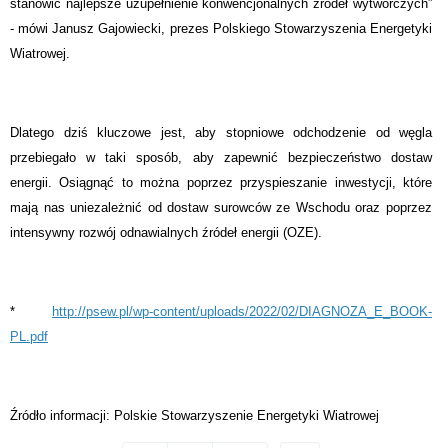
stanowić najlepsze uzupełnienie konwencjonalnych źródeł wytwórczych”
- mówi Janusz Gajowiecki, prezes Polskiego Stowarzyszenia Energetyki
Wiatrowej.
Dlatego dziś kluczowe jest, aby stopniowe odchodzenie od węgla
przebiegało w taki sposób, aby zapewnić bezpieczeństwo dostaw
energii. Osiągnąć to można poprzez przyspieszanie inwestycji, które
mają nas uniezależnić od dostaw surowców ze Wschodu oraz poprzez
intensywny rozwój odnawialnych źródeł energii (OZE).
*
http://psew.pl/wp-content/uploads/2022/02/DIAGNOZA_E_BOOK-
PL.pdf
Źródło informacji: Polskie Stowarzyszenie Energetyki Wiatrowej