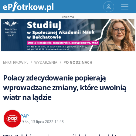
reklama
EPIOTRKOW.PL
WYDARZENIA
PO GODZINACH
Polacy zdecydowanie popierają
wprowadzane zmiany, które uwolnią
wiatr na lądzie
PAP
śr., 13 lipca 2022 14:43