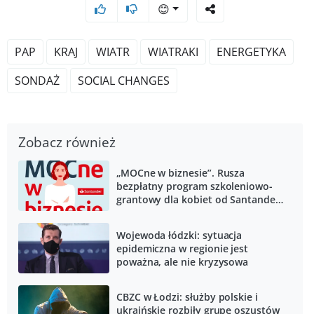
😊
PAP
KRAJ
WIATR
WIATRAKI
ENERGETYKA
SONDAŻ
SOCIAL CHANGES
Zobacz również
„MOCne w biznesie”. Rusza
bezpłatny program szkoleniowo-
grantowy dla kobiet od Santander
Bank Polska i Polskiej Fundacji
Przedsiębiorczości
Wojewoda łódzki: sytuacja
epidemiczna w regionie jest
poważna, ale nie kryzysowa
CBZC w Łodzi: służby polskie i
ukraińskie rozbiły grupę oszustów