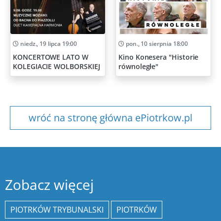
niedz., 19 lipca 19:00
pon., 10 sierpnia 18:00
KONCERTOWE LATO W
Kino Konesera "Historie
KOLEGIACIE WOLBORSKIEJ
równoległe"
wróć na stronę główna ePiotrkow.pl
Zobacz więcej
PIOTRKÓW TRYBUNALSKI
PIOTRKÓW