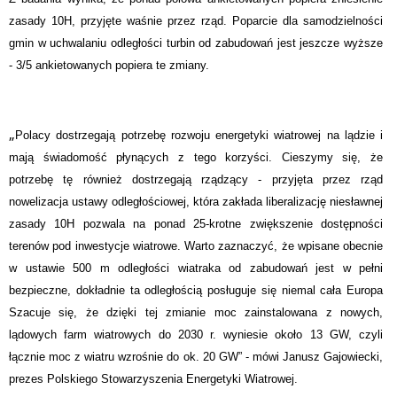
zasady 10H, przyjęte waśnie przez rząd. Poparcie dla samodzielności
gmin w uchwalaniu odległości turbin od zabudowań jest jeszcze wyższe
- 3/5 ankietowanych popiera te zmiany.
„
Polacy dostrzegają potrzebę rozwoju energetyki wiatrowej na lądzie i
mają świadomość płynących z tego korzyści. Cieszymy się, że
potrzebę tę również dostrzegają rządzący - przyjęta przez rząd
nowelizacja ustawy odległościowej, która zakłada liberalizację niesławnej
zasady 10H pozwala na ponad 25-krotne zwiększenie dostępności
terenów pod inwestycje wiatrowe. Warto zaznaczyć, że wpisane obecnie
w ustawie 500 m odległości wiatraka od zabudowań jest w pełni
bezpieczne, dokładnie ta odległością posługuje się niemal cała Europa
Szacuje się, że dzięki tej zmianie moc zainstalowana z nowych,
lądowych farm wiatrowych do 2030 r. wyniesie około 13 GW, czyli
łącznie moc z wiatru wzrośnie do ok. 20 GW” - mówi Janusz Gajowiecki,
prezes Polskiego Stowarzyszenia Energetyki Wiatrowej.