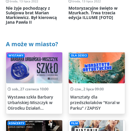
środa, 13 lipca 2022
środa, 13 lipca 2022
Nie żyje pochodzący z
Motoryzacyjne święto w
Sulejowa brat Marian
Mzurkach. Trwa trzecia
Markiewicz. Był kierowcą
edycja ILLUME [FOTO]
Jana Pawła II
A może w miasto?
WYSTAWY
DLA DZIECI
sob., 27 czerwca 10:00
czw., 2 lipca 09:00
Wystawa szkła Barbary
Warsztaty dla
Urbańskiej-Miszczyk w
przedszkolaków "Koral w
Ośrodku Działań
Parku" / ZAPISY
Artystycznych
KONCERTY
FILM