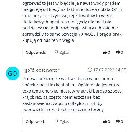
ogrzewać to jest w błędzie ja nawet wody prądem
nie grzeję od kiedy na fakturze doszła opłata OZE i
inne pozycje i czym więcej kilowatów to więcej
dodatkowych opłat a na to zgody nie ma i nie
będzie. W Holandii rozbierają wiatraki bo się nie
sprawdziły to samo Szwecja 70 %OZE i prądu brak
kupują od nas ten z węgla
Odpowiedz
Zgłoś
0
0
~go?ć_obserwator
17.07.2022 14:35
Pod warunkiem, że wiatraki będą w posiadniu
spółek z polskim kapitałem. Ogólnie nie jestem za
tego typu energią, niestety wiatraki bardzo szpecą
krajobraz, są często rozmieszczane bez
zastanowienia, zapis o odległości 10H był
odpowiedni i często chronił cenne tereny
Odpowiedz
Zgłoś
0
0