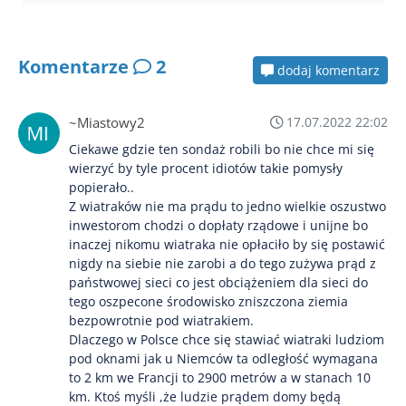
Komentarze
2
dodaj komentarz
~Miastowy2
17.07.2022 22:02
Ciekawe gdzie ten sondaż robili bo nie chce mi się
wierzyć by tyle procent idiotów takie pomysły
popierało..
Z wiatraków nie ma prądu to jedno wielkie oszustwo
inwestorom chodzi o dopłaty rządowe i unijne bo
inaczej nikomu wiatraka nie opłaciło by się postawić
nigdy na siebie nie zarobi a do tego zużywa prąd z
państwowej sieci co jest obciążeniem dla sieci do
tego oszpecone środowisko zniszczona ziemia
bezpowrotnie pod wiatrakiem.
Dlaczego w Polsce chce się stawiać wiatraki ludziom
pod oknami jak u Niemców ta odległość wymagana
to 2 km we Francji to 2900 metrów a w stanach 10
km. Ktoś myśli ,że ludzie prądem domy będą