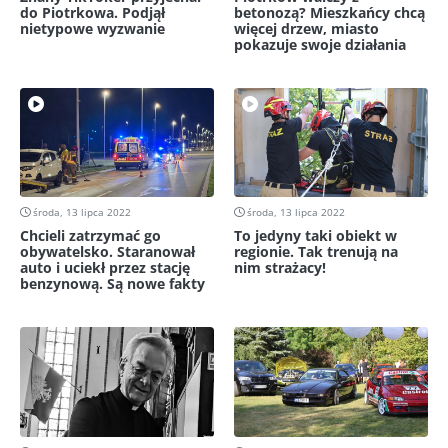
do Piotrkowa. Podjął
betonozą? Mieszkańcy chcą
nietypowe wyzwanie
więcej drzew, miasto
pokazuje swoje działania
środa, 13 lipca 2022
środa, 13 lipca 2022
Chcieli zatrzymać go
To jedyny taki obiekt w
obywatelsko. Staranował
regionie. Tak trenują na
auto i uciekł przez stację
nim strażacy!
benzynową. Są nowe fakty