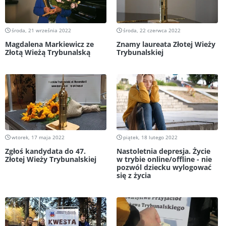
środa, 21 września 2022
środa, 22 czerwca 2022
Magdalena Markiewicz ze
Znamy laureata Złotej Wieży
Złotą Wieżą Trybunalską
Trybunalskiej
wtorek, 17 maja 2022
piątek, 18 lutego 2022
Zgłoś kandydata do 47.
Nastoletnia depresja. Życie
Złotej Wieży Trybunalskiej
w trybie online/offline - nie
pozwól dziecku wylogować
się z życia