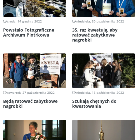
środa, 14 grudnia 2022
niedziela, 30 października 2022
Powstało Fotograficzne
35. raz kwestują, aby
Archiwum Piotrkowa
ratować zabytkowe
nagrobki
czwartek, 27 października 2022
niedziela, 16 października 2022
Będą ratować zabytkowe
Szukają chętnych do
nagrobki
kwestowania