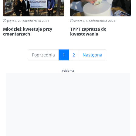
piątek, 29 października 2021
wtorek, 5 października 2021
Młodzież kwestuje przy
TPPT zaprasza do
cmentarzach
kwestowania
(current)
Poprzednia
1
2
Następna
reklama