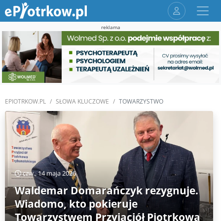
reklama
EPIOTRKOW.PL
SŁOWA KLUCZOWE
TOWARZYSTWO
czw., 14 maja 2026
Waldemar Domarańczyk rezygnuje.
Wiadomo, kto pokieruje
Towarzystwem Przyjaciół Piotrkowa