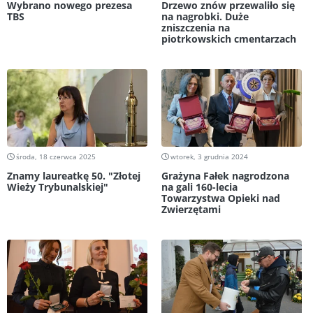
Wybrano nowego prezesa
Drzewo znów przewaliło się
TBS
na nagrobki. Duże
zniszczenia na
piotrkowskich cmentarzach
środa, 18 czerwca 2025
wtorek, 3 grudnia 2024
Znamy laureatkę 50. "Złotej
Grażyna Fałek nagrodzona
Wieży Trybunalskiej"
na gali 160-lecia
Towarzystwa Opieki nad
Zwierzętami