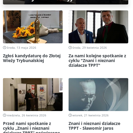
środa, 13 maja 2026
środa, 29 kwietnia 2026
Zgłoś kandydaturę do Złotej
Za nami kolejne spotkanie z
Wieży Trybunalskiej
cyklu "Znani i nieznani
działacze TPPT"
niedziela, 26 kwietnia 2026
wtorek, 21 kwietnia 2026
Przed nami spotkanie z
Znani i nieznani działacze
cyklu „Znani i nieznani
TPPT - Sławomir Jaros
działacze TPPT” poświęcone