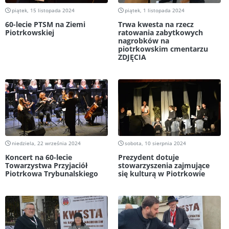
piątek, 15 listopada 2024
piątek, 1 listopada 2024
60-lecie PTSM na Ziemi
Trwa kwesta na rzecz
Piotrkowskiej
ratowania zabytkowych
nagrobków na
piotrkowskim cmentarzu
ZDJĘCIA
niedziela, 22 września 2024
sobota, 10 sierpnia 2024
Koncert na 60-lecie
Prezydent dotuje
Towarzystwa Przyjaciół
stowarzyszenia zajmujące
Piotrkowa Trybunalskiego
się kulturą w Piotrkowie