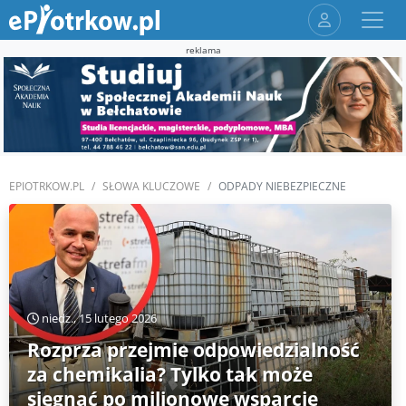
reklama
EPIOTRKOW.PL
SŁOWA KLUCZOWE
ODPADY NIEBEZPIECZNE
niedz., 15 lutego 2026
Rozprza przejmie odpowiedzialność
za chemikalia? Tylko tak może
sięgnąć po milionowe wsparcie