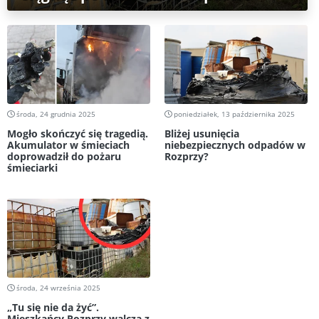
środa, 24 grudnia 2025
poniedziałek, 13 października 2025
Mogło skończyć się tragedią.
Bliżej usunięcia
Akumulator w śmieciach
niebezpiecznych odpadów w
doprowadził do pożaru
Rozprzy?
śmieciarki
środa, 24 września 2025
„Tu się nie da żyć”.
Mieszkańcy Rozprzy walczą z