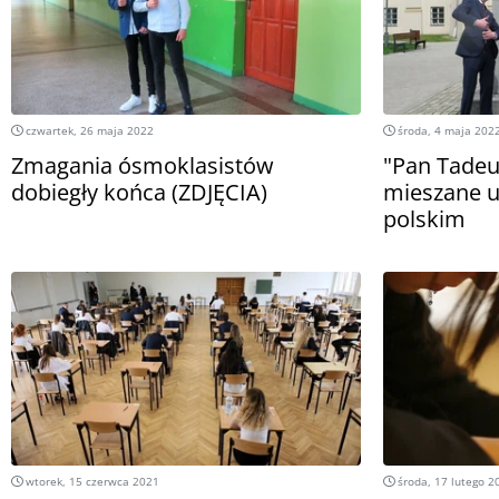
czwartek, 26 maja 2022
środa, 4 maja 202
Zmagania ósmoklasistów
"Pan Tadeu
dobiegły końca (ZDJĘCIA)
mieszane u
polskim
wtorek, 15 czerwca 2021
środa, 17 lutego 2