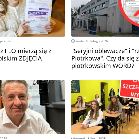
ja 2026
środa, 18 lutego 2026
z I LO mierzą się z
"Seryjni oblewacze" i "r
olskim ZDJĘCIA
Piotrkowa". Czy da się 
piotrkowskim WORD?
 2025
wtorek, 8 lipca 2025