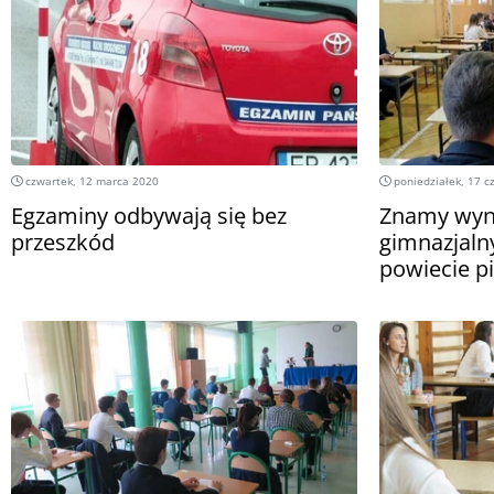
czwartek, 12 marca 2020
poniedziałek, 17 c
Egzaminy odbywają się bez
Znamy wyn
przeszkód
gimnazjaln
powiecie p