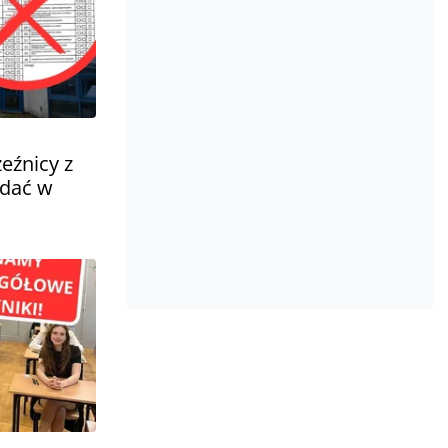
zeźnicy z
zdać w