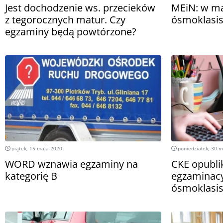
Jest dochodzenie ws. przecieków
MEiN: w m
z tegorocznych matur. Czy
ósmoklasis
egzaminy będą powtórzone?
piątek, 15 maja 2020
poniedziałek, 30 
WORD wznawia egzaminy na
CKE opubli
kategorię B
egzaminacy
ósmoklasi