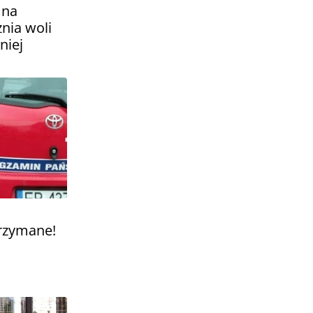
 na
nia woli
niej
rzymane!