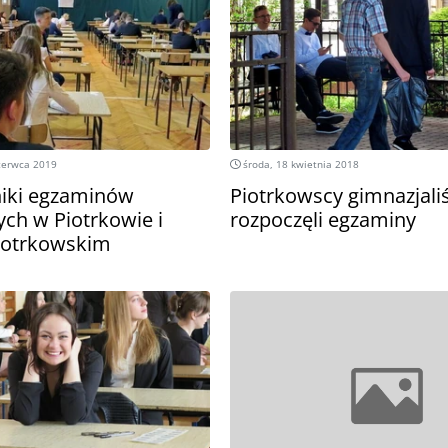
zerwca 2019
środa, 18 kwietnia 2018
iki egzaminów
Piotrkowscy gimnazjaliś
ych w Piotrkowie i
rozpoczęli egzaminy
iotrkowskim