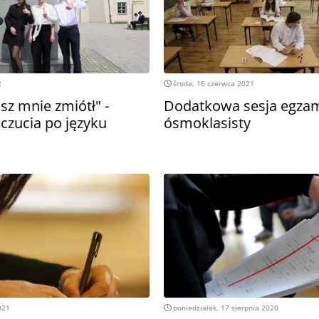
2
środa, 16 czerwca 2021
sz mnie zmiótł" -
Dodatkowa sesja egza
czucia po języku
ósmoklasisty
021
poniedziałek, 17 sierpnia 2020