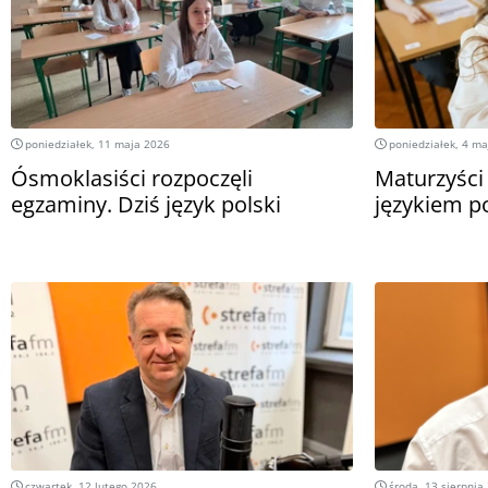
poniedziałek, 11 maja 2026
poniedziałek, 4 ma
Ósmoklasiści rozpoczęli
Maturzyści 
egzaminy. Dziś język polski
językiem p
czwartek, 12 lutego 2026
środa, 13 sierpnia