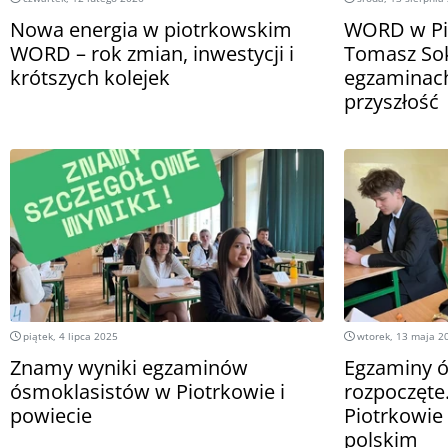
Nowa energia w piotrkowskim
WORD w Pio
WORD – rok zmian, inwestycji i
Tomasz Sok
krótszych kolejek
egzaminach
przyszłość
piątek, 4 lipca 2025
wtorek, 13 maja 2
Znamy wyniki egzaminów
Egzaminy ó
ósmoklasistów w Piotrkowie i
rozpoczęte
powiecie
Piotrkowie 
polskim