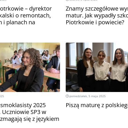
trkowie – dyrektor
Znamy szczegółowe wyn
alski o remontach,
matur. Jak wypadły szk
 i planach na
Piotrkowie i powiecie?
025
poniedziałek, 5 maja 2025
smoklasisty 2025
Piszą maturę z polskie
. Uczniowie SP3 w
zmagają się z językiem