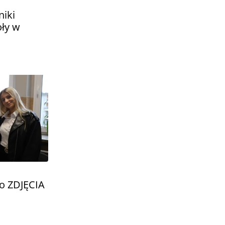
iki
oły w
go ZDJĘCIA