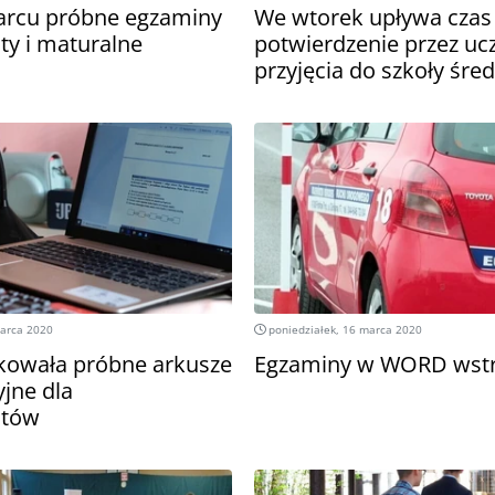
arcu próbne egzaminy
We wtorek upływa czas
ty i maturalne
potwierdzenie przez ucz
przyjęcia do szkoły śred
marca 2020
poniedziałek, 16 marca 2020
kowała próbne arkusze
Egzaminy w WORD wst
jne dla
stów