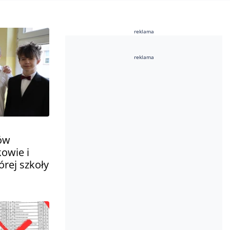
reklama
reklama
ów
owie i
órej szkoły