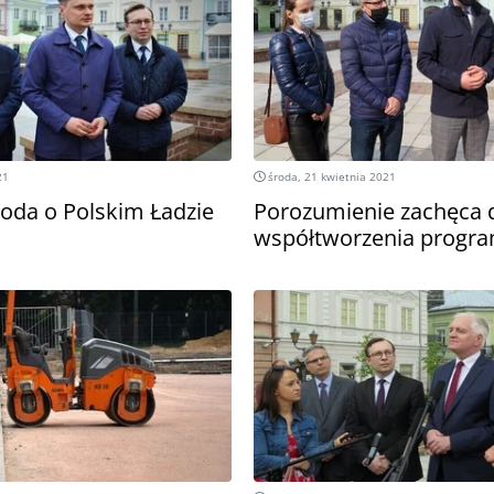
21
środa, 21 kwietnia 2021
da o Polskim Ładzie
Porozumienie zachęca 
współtworzenia program