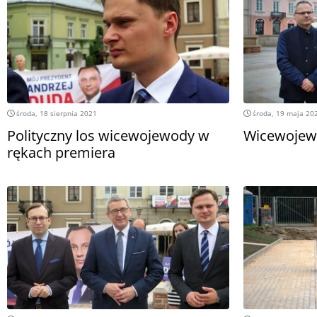
środa, 18 sierpnia 2021
środa, 19 maja 20
Polityczny los wicewojewody w
Wicewojewo
rękach premiera