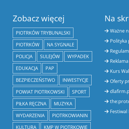
Zobacz więcej
Na skr
Ważne 
PIOTRKÓW TRYBUNALSKI
Polityka
PIOTRKÓW
NA SYGNALE
Regulam
POLICJA
SULEJÓW
WYPADEK
Reklama
EDUKACJA
PAP
Kurs Wa
BEZPIECZEŃSTWO
INWESTYCJE
Oferty p
dlafirm.p
POWIAT PIOTRKOWSKI
SPORT
the:prot
PIŁKA RĘCZNA
MUZYKA
Festiwal 
WYDARZENIA
PIOTRKOWIANIN
KULTURA
KMP W PIOTRKOWIE