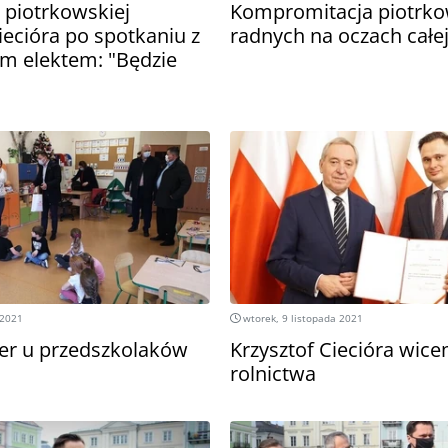
 piotrkowskiej
Kompromitacja piotrko
iecióra po spotkaniu z
radnych na oczach całej
m elektem: "Będzie
 2021
wtorek, 9 listopada 2021
er u przedszkolaków
Krzysztof Ciecióra wic
rolnictwa