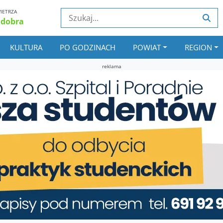
IETRZA
 dobra
KULTURA
PO GODZINACH
POWIAT
REGION
reklama