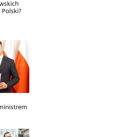
wskich
 Polski?
eministrem