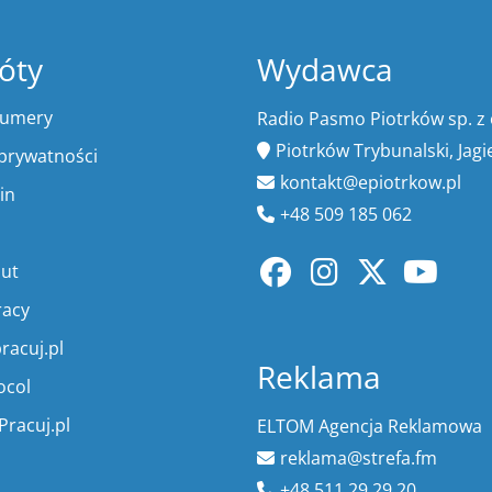
óty
Wydawca
numery
Radio Pasmo Piotrków sp. z 
Piotrków Trybunalski, Jagi
 prywatności
kontakt@epiotrkow.pl
in
+48 509 185 062
lut
racy
racuj.pl
Reklama
ocol
Pracuj.pl
ELTOM Agencja Reklamowa
reklama@strefa.fm
+48 511 29 29 20