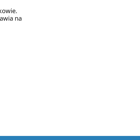
kowie.
tawia na