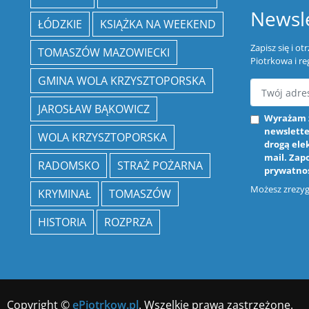
Newsle
ŁÓDZKIE
KSIĄŻKA NA WEEKEND
Zapisz się i o
TOMASZÓW MAZOWIECKI
Piotrkowa i re
GMINA WOLA KRZYSZTOPORSKA
JAROSŁAW BĄKOWICZ
Wyrażam 
newslette
WOLA KRZYSZTOPORSKA
drogą ele
mail. Zap
RADOMSKO
STRAŻ POŻARNA
prywatno
Możesz zrezygn
KRYMINAŁ
TOMASZÓW
HISTORIA
ROZPRZA
Copyright ©
ePiotrkow.pl
. Wszelkie prawa zastrzeżone.