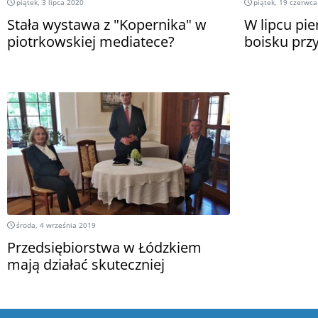
piątek, 3 lipca 2020
piątek, 19 czerwca
Stała wystawa z "Kopernika" w
W lipcu pi
piotrkowskiej mediatece?
boisku przy
środa, 4 września 2019
Przedsiębiorstwa w Łódzkiem
mają działać skuteczniej