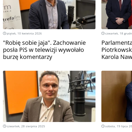
piątek, 10 kwietnia 2026
czwartek, 18 grudn
"Robię sobie jaja". Zachowanie
Parlamenta
posła PiS w telewizji wywołało
Piotrkowsk
burzę komentarzy
Karola Naw
czwartek, 28 sierpnia 2025
sobota, 19 lipca 2