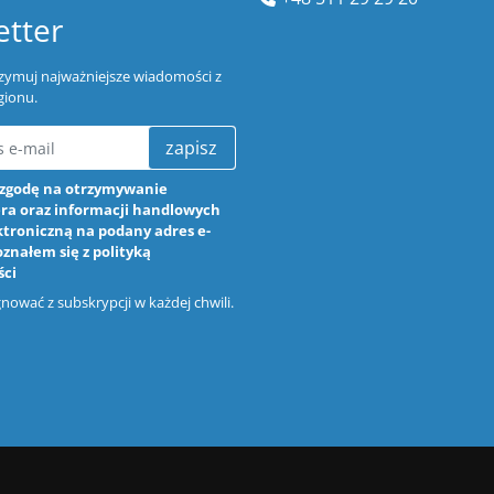
tter
trzymuj najważniejsze wiadomości z
gionu.
zapisz
zgodę na otrzymywanie
ra oraz informacji handlowych
ktroniczną na podany adres e-
oznałem się z
polityką
ści
ować z subskrypcji w każdej chwili.