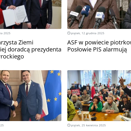
ia 2025
piątek, 12 grudnia 2025
rzysta Ziemi
ASF w powiecie piotrk
iej doradcą prezydenta
Posłowie PIS alarmują
rockiego
025
piątek, 25 kwietnia 2025