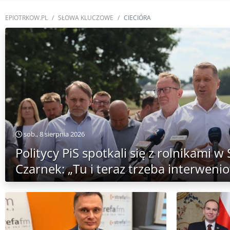
EPIOTRKOW.PL
SŁOWA KLUCZOWE
CIECIÓRA
sob., 8 sierpnia 2026
Politycy PiS spotkali się z rolnikami w
Czarnek: „Tu i teraz trzeba interweni