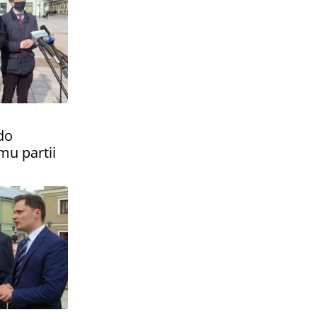
do
u partii