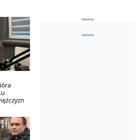
reklama
reklama
ióra
ku
mężczyzn