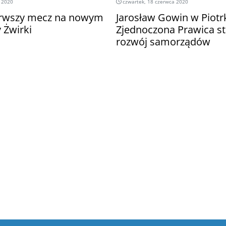
 2020
czwartek, 18 czerwca 2020
erwszy mecz na nowym
Jarosław Gowin w Piotr
 Żwirki
Zjednoczona Prawica s
rozwój samorządów