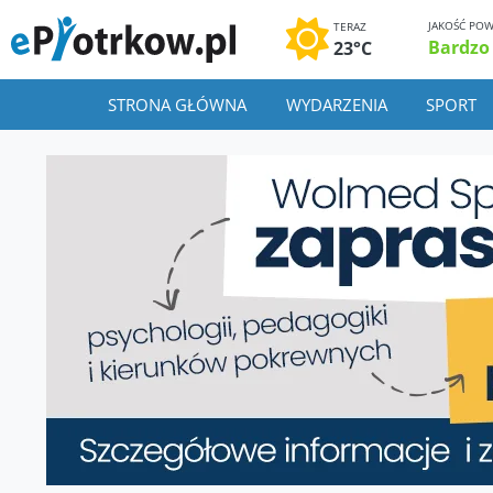
JAKOŚĆ POW
TERAZ
Bardzo
23°C
STRONA GŁÓWNA
WYDARZENIA
SPORT