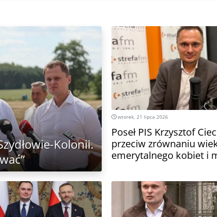
wtorek, 21 lipca 2026
Poseł PIS Krzysztof Ciec
 Szydłowie-Kolonii.
przeciw zrównaniu wie
emerytalnego kobiet i 
ować”