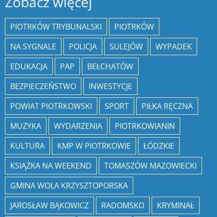
Zobacz więcej
PIOTRKÓW TRYBUNALSKI
PIOTRKÓW
NA SYGNALE
POLICJA
SULEJÓW
WYPADEK
EDUKACJA
PAP
BEŁCHATÓW
BEZPIECZEŃSTWO
INWESTYCJE
POWIAT PIOTRKOWSKI
SPORT
PIŁKA RĘCZNA
MUZYKA
WYDARZENIA
PIOTRKOWIANIN
KULTURA
KMP W PIOTRKOWIE
ŁÓDZKIE
KSIĄŻKA NA WEEKEND
TOMASZÓW MAZOWIECKI
GMINA WOLA KRZYSZTOPORSKA
JAROSŁAW BĄKOWICZ
RADOMSKO
KRYMINAŁ