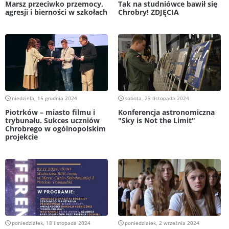
Marsz przeciwko przemocy,
Tak na studniówce bawił się
agresji i bierności w szkołach
Chrobry! ZDJĘCIA
niedziela, 15 grudnia 2024
sobota, 23 listopada 2024
Piotrków – miasto filmu i
Konferencja astronomiczna
trybunału. Sukces uczniów
"Sky is Not the Limit"
Chrobrego w ogólnopolskim
projekcie
poniedziałek, 18 listopada 2024
poniedziałek, 2 września 2024