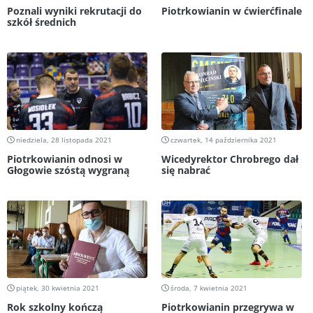
Poznali wyniki rekrutacji do
Piotrkowianin w ćwierćfinale
szkół średnich
niedziela, 28 listopada 2021
czwartek, 14 października 2021
Piotrkowianin odnosi w
Wicedyrektor Chrobrego dał
Głogowie szóstą wygraną
się nabrać
piątek, 30 kwietnia 2021
środa, 7 kwietnia 2021
Rok szkolny kończą
Piotrkowianin przegrywa w