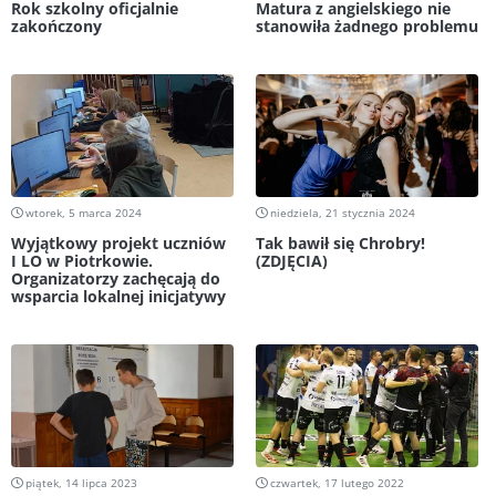
Rok szkolny oficjalnie
Matura z angielskiego nie
zakończony
stanowiła żadnego problemu
wtorek, 5 marca 2024
niedziela, 21 stycznia 2024
Wyjątkowy projekt uczniów
Tak bawił się Chrobry!
I LO w Piotrkowie.
(ZDJĘCIA)
Organizatorzy zachęcają do
wsparcia lokalnej inicjatywy
piątek, 14 lipca 2023
czwartek, 17 lutego 2022