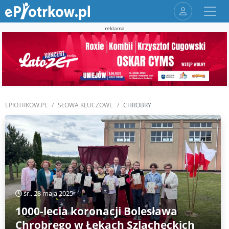
reklama
EPIOTRKOW.PL
SŁOWA KLUCZOWE
CHROBRY
śr., 28 maja 2025
1000-lecia koronacji Bolesława
Chrobrego w Łękach Szlacheckich