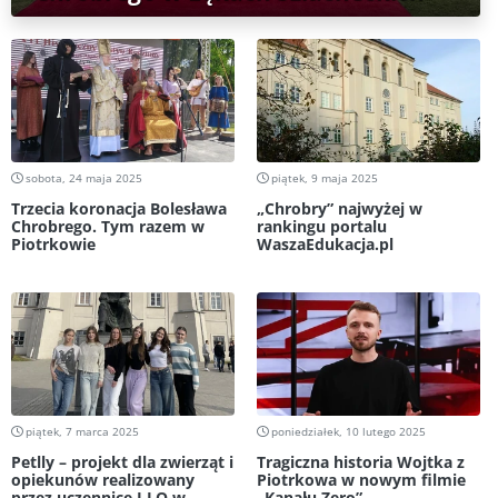
sobota, 24 maja 2025
piątek, 9 maja 2025
Trzecia koronacja Bolesława
„Chrobry” najwyżej w
Chrobrego. Tym razem w
rankingu portalu
Piotrkowie
WaszaEdukacja.pl
piątek, 7 marca 2025
poniedziałek, 10 lutego 2025
Petlly – projekt dla zwierząt i
Tragiczna historia Wojtka z
opiekunów realizowany
Piotrkowa w nowym filmie
przez uczennice I LO w
„Kanału Zero”