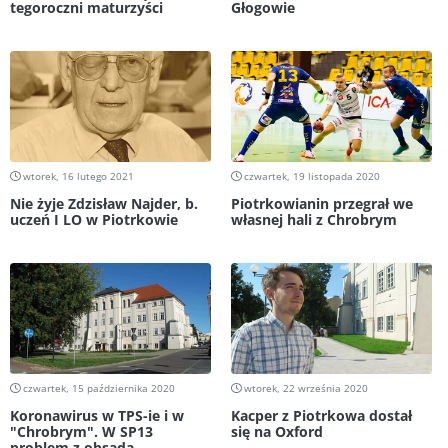
tegoroczni maturzyści
Głogowie
wtorek, 16 lutego 2021
czwartek, 19 listopada 2020
Nie żyje Zdzisław Najder, b.
Piotrkowianin przegrał we
uczeń I LO w Piotrkowie
własnej hali z Chrobrym
czwartek, 15 października 2020
wtorek, 22 września 2020
Koronawirus w TPS-ie i w
Kacper z Piotrkowa dostał
"Chrobrym". W SP13
się na Oxford
problem z obsadą