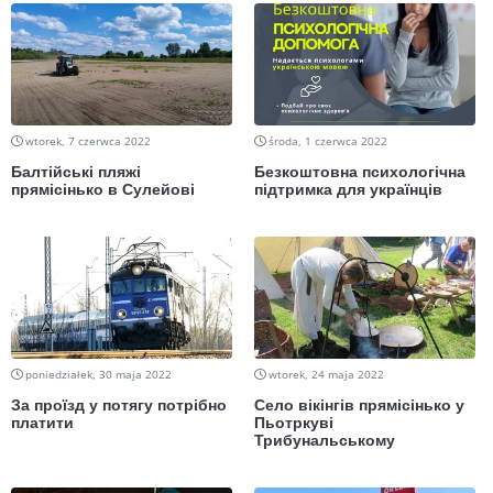
wtorek, 7 czerwca 2022
środa, 1 czerwca 2022
Балтійські пляжі
Безкоштовна психологічна
прямісінько в Сулейові
підтримка для українців
poniedziałek, 30 maja 2022
wtorek, 24 maja 2022
За проїзд у потягу потрібно
Село вікінгів прямісінько у
платити
Пьотркуві
Трибунальському