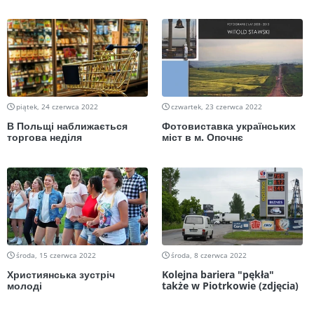
piątek, 24 czerwca 2022
czwartek, 23 czerwca 2022
В Польщі наближається
Фотовиставка українських
торгова неділя
міст в м. Опочнє
środa, 15 czerwca 2022
środa, 8 czerwca 2022
Християнська зустріч
Kolejna bariera "pękła"
молоді
także w Piotrkowie (zdjęcia)