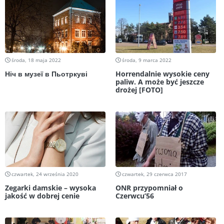
środa, 18 maja 2022
środa, 9 marca 2022
Ніч в музеї в Пьотркуві
Horrendalnie wysokie ceny
paliw. A może być jeszcze
drożej [FOTO]
czwartek, 24 września 2020
czwartek, 29 czerwca 2017
Zegarki damskie – wysoka
ONR przypomniał o
jakość w dobrej cenie
Czerwcu’56