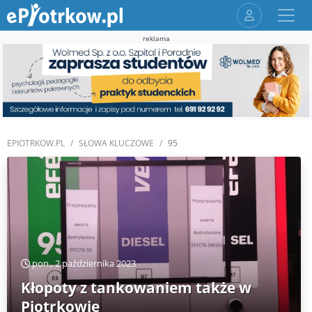
reklama
EPIOTRKOW.PL
SŁOWA KLUCZOWE
95
pon., 2 października 2023
Kłopoty z tankowaniem także w
Piotrkowie