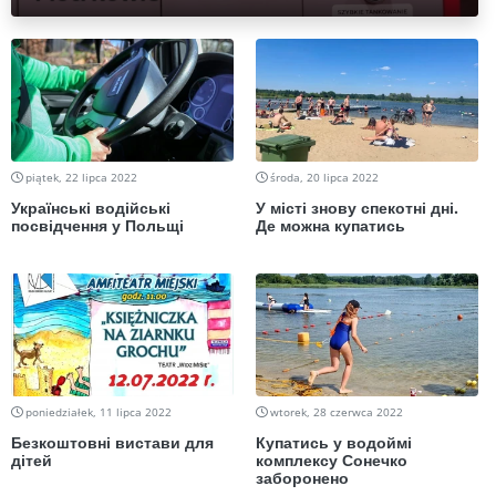
piątek, 22 lipca 2022
środa, 20 lipca 2022
Українські водійські
У місті знову спекотні дні.
посвідчення у Польщі
Де можна купатись
poniedziałek, 11 lipca 2022
wtorek, 28 czerwca 2022
Безкоштовні вистави для
Купатись у водоймі
дітей
комплексу Сонечко
заборонено