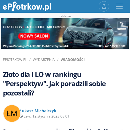
reklama
EPIOTRKOW.PL
WYDARZENIA
WIADOMOŚCI
Złoto dla I LO w rankingu
"Perspektyw". Jak poradzili sobie
pozostali?
Łukasz Michalczyk
czw., 12 stycznia 2023 08:01