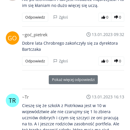
im się kłaniam no dużo więcej się uczą.
Odpowiedz
Zgłoś
0
0
~goć_pietrek
13.01.2023 09:32
Dobre lata Chrobrego zakończyły się za dyrektora
Bartczaka
Odpowiedz
Zgłoś
0
0
Pokaż więcej odpowiedzi
~Tr
13.01.2023 16:13
Cieszę się że szkolA z Piotrkowa jest w 10 w
województwie ale nie czarujmy się 1 lo zbiera
uczniów dobrych i czym się szczyci ze oni pracują
na to. A i jeszcze rodziców zasobność portfela. Ale
też trzeba docenić szkoły, które mają ma ciut