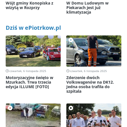
Wójt gminy Konopiska z
W Domu Ludowym w
wizytą w Rozprzy
Piekarach jest już
klimatyzacja
Dziś w ePiotrkow.pl
czwartek, 6 listopada 2025
czwartek, 6 listopada 2025
Motoryzacyjne święto w
Zderzenie dwóch
Mzurkach. Trwa trzecia
Volkswagenów na DK12.
edycja ILLUME [FOTO]
Jedna osoba trafiła do
szpitala