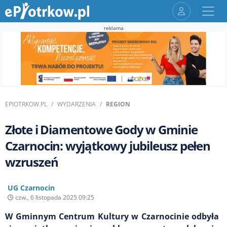
reklama
EPIOTRKOW.PL
WYDARZENIA
REGION
Złote i Diamentowe Gody w Gminie
Czarnocin: wyjątkowy jubileusz pełen
wzruszeń
UG Czarnocin
czw., 6 listopada 2025 09:25
W Gminnym Centrum Kultury w Czarnocinie odbyła