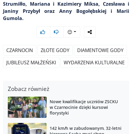
Strumiłło, Mariana i Kazimiery Miksa, Czesława i
Janiny Przybył oraz Anny Bogołębskiej i Marii
Gumola.
😊
CZARNOCIN
ZŁOTE GODY
DIAMENTOWE GODY
JUBILEUSZ MAŁŻEŃSKI
WYDARZENIA KULTURALNE
Zobacz również
Nowe kwalifikacje uczniów ZSCKU
w Czarnocinie dzięki kursowi
florystyki
142 km/h w zabudowanym. 32-letni
kierowca Saaba musi słono