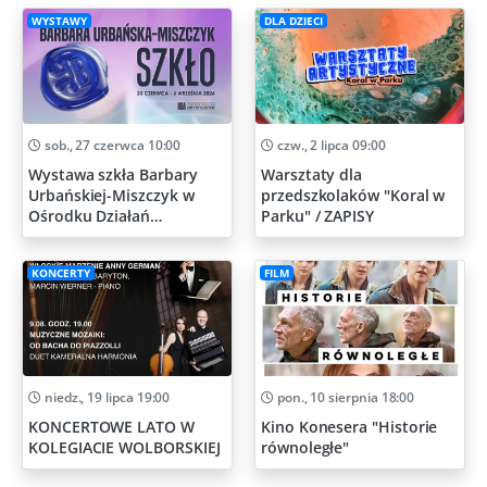
WYSTAWY
DLA DZIECI
sob., 27 czerwca 10:00
czw., 2 lipca 09:00
Wystawa szkła Barbary
Warsztaty dla
Urbańskiej-Miszczyk w
przedszkolaków "Koral w
Ośrodku Działań
Parku" / ZAPISY
Artystycznych
KONCERTY
FILM
niedz., 19 lipca 19:00
pon., 10 sierpnia 18:00
KONCERTOWE LATO W
Kino Konesera "Historie
KOLEGIACIE WOLBORSKIEJ
równoległe"