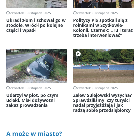
czwartek, 6 listopada 2025
czwartek, 6 listopada 2025
Ukradł złom i schował go w
Politycy PiS spotkali się z
stodole. Wrócił po kolejne
rolnikami w Szydłowie-
części i wpadł
Kolonii. Czarnek: „Tu i teraz
trzeba interweniować”
czwartek, 6 listopada 2025
czwartek, 6 listopada 2025
Uderzył w płot, po czym
Zalew Sulejowski wysycha?
uciekł. Miał dożywotni
Sprawdziliśmy, czy turyści
zakaz prowadzenia
nadal przyjeżdżają i jak
radzą sobie przedsiębiorcy
A może w miasto?