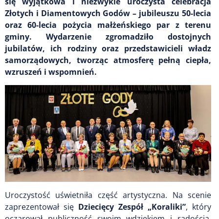
się wyjątkowa i niezwykle uroczysta celebracja
Złotych i Diamentowych Godów – jubileuszu 50-lecia
oraz 60-lecia pożycia małżeńskiego par z terenu
gminy. Wydarzenie zgromadziło dostojnych
jubilatów, ich rodziny oraz przedstawicieli władz
samorządowych, tworząc atmosferę pełną ciepła,
wzruszeń i wspomnień.
Uroczystość uświetniła część artystyczna. Na scenie
zaprezentował się
Dziecięcy Zespół „Koraliki”
, który
oczarował publiczność swoim wdziękiem i radością.