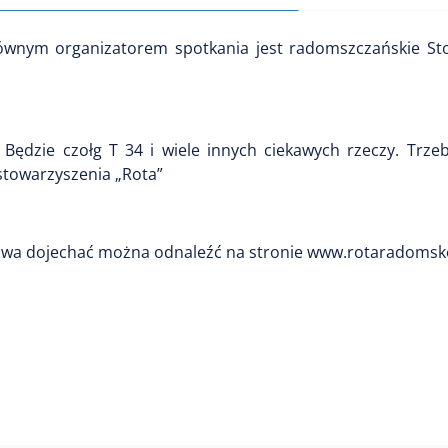
łównym organizatorem spotkania jest radomszczańskie St
. Będzie czołg T 34 i wiele innych ciekawych rzeczy. Trz
stowarzyszenia „Rota”
owa dojechać można odnaleźć na stronie www.rotaradomsko