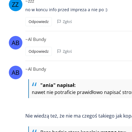
~zzz
no w koncu info przed impreza a nie po :)
Odpowiedz
Zgłoś
~Al Bundy
Odpowiedz
Zgłoś
~Al Bundy
"ania" napisał:
nawet nie potraficie prawidłowo napisać stro
Nie wiedzą też, że nie ma czegoś takiego jak ko