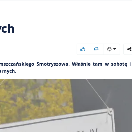
ych
😊
mszczańskiego Smotryszowa. Właśnie tam w sobotę i 
arnych.