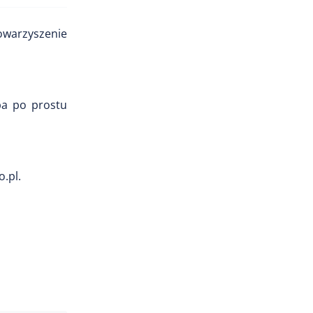
owarzyszenie
eba po prostu
.pl.