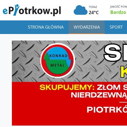
JAKOŚĆ POW
TERAZ
Bardzo
24°C
STRONA GŁÓWNA
WYDARZENIA
SPORT