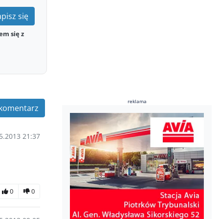
pisz się
em się z
reklama
komentarz
5.2013 21:37
0
0