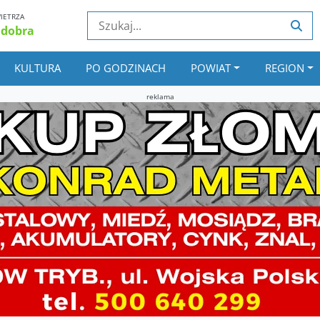
IETRZA
 dobra
KULTURA
PO GODZINACH
POWIAT
REGION
reklama