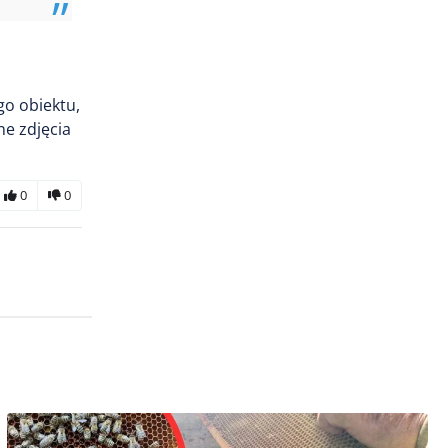
go obiektu,
ne zdjęcia
0
0