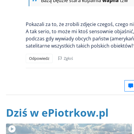
Bazą będzie stara kopalnia
wapna
tzw
Pokazali za to, że zrobili zdjęcie czegoś, czego 
A tak serio, to może mi ktoś sensownie objaśnić
podczas gdy wywiady obcych państw (amerykański, 
satelitarne wszystkich takich polskich obiektów? 
Odpowiedz
Zgłoś
Dziś w ePiotrkow.pl