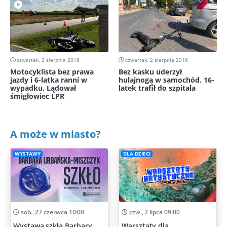
czwartek, 2 sierpnia 2018
czwartek, 2 sierpnia 2018
Motocyklista bez prawa
Bez kasku uderzył
jazdy i 6-latka ranni w
hulajnogą w samochód. 16-
wypadku. Lądował
latek trafił do szpitala
śmigłowiec LPR
A może w miasto?
WYSTAWY
DLA DZIECI
sob., 27 czerwca 10:00
czw., 2 lipca 09:00
Wystawa szkła Barbary
Warsztaty dla