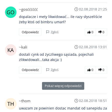
~gosćććććć
02.08.2018 21:25
dopalacze i mety likwidować... ile razy słyszeliście
żeby ktoś od bimbru umarł?
Odpowiedz
Zgłoś
0
0
~kali
02.08.2018 13:01
dostali cynk od życzliwego sąsiada, pojechali
zlikwidowali...taka akcja :)
Odpowiedz
Zgłoś
0
0
Pokaż więcej odpowiedzi
~thom
02.08.2018 18:51
uwazam ze powinien dostac mandat od sanepidu za