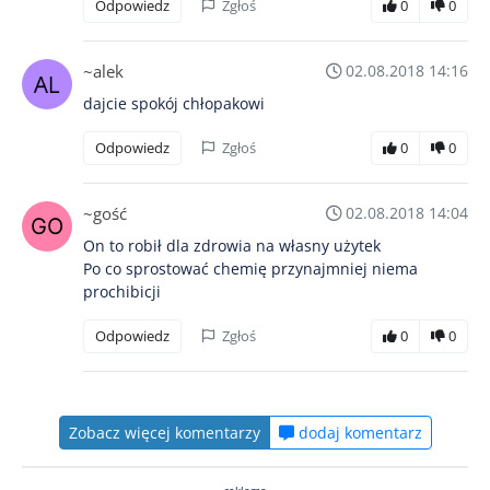
Odpowiedz
Zgłoś
0
0
~alek
02.08.2018 14:16
dajcie spokój chłopakowi
Odpowiedz
Zgłoś
0
0
~gość
02.08.2018 14:04
On to robił dla zdrowia na własny użytek
Po co sprostować chemię przynajmniej niema
prochibicji
Odpowiedz
Zgłoś
0
0
Zobacz więcej komentarzy
dodaj komentarz
reklama