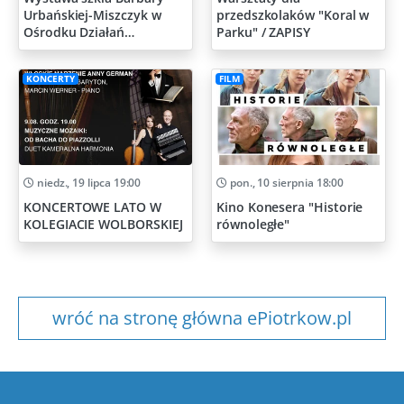
Urbańskiej-Miszczyk w
przedszkolaków "Koral w
Ośrodku Działań
Parku" / ZAPISY
Artystycznych
KONCERTY
FILM
niedz., 19 lipca 19:00
pon., 10 sierpnia 18:00
KONCERTOWE LATO W
Kino Konesera "Historie
KOLEGIACIE WOLBORSKIEJ
równoległe"
wróć na stronę główna ePiotrkow.pl