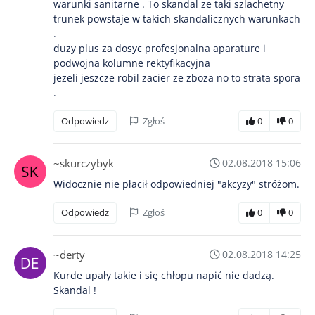
warunki sanitarne . To skandal ze taki szlachetny
trunek powstaje w takich skandalicznych warunkach
.
duzy plus za dosyc profesjonalna aparature i
podwojna kolumne rektyfikacyjna
jezeli jeszcze robil zacier ze zboza no to strata spora
.
Odpowiedz
Zgłoś
0
0
~skurczybyk
02.08.2018 15:06
Widocznie nie płacił odpowiedniej "akcyzy" stróżom.
Odpowiedz
Zgłoś
0
0
~derty
02.08.2018 14:25
Kurde upały takie i się chłopu napić nie dadzą.
Skandal !