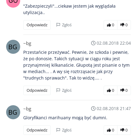
"Zabezpieczyli"...ciekaw jestem jak wyglądała
utylizacja..
Odpowiedz
Zgłoś
0
0
~bg
02.08.2018 22:04
Przestańcie przeżywać. Pewnie, że szkoda i pewnie,
że po donosie. Takich sytuacji w ciągu roku jest
przynajmniej kilkanaście. Głupotą jest pisanie o tym
w mediach... . A wy się roztrząsacie jak przy
"trudnych sprawach". Tak to widzę.... .
Odpowiedz
Zgłoś
0
0
~bg
02.08.2018 21:47
Gloryfikanci marihuany mogą być dumni.
Odpowiedz
Zgłoś
0
0