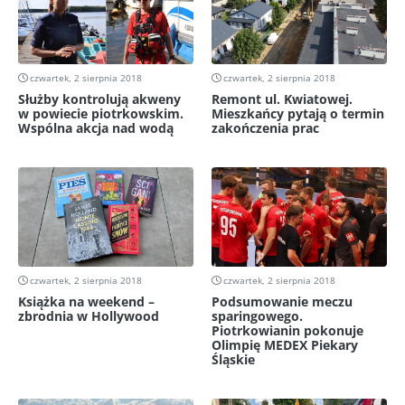
czwartek, 2 sierpnia 2018
czwartek, 2 sierpnia 2018
Służby kontrolują akweny
Remont ul. Kwiatowej.
w powiecie piotrkowskim.
Mieszkańcy pytają o termin
Wspólna akcja nad wodą
zakończenia prac
czwartek, 2 sierpnia 2018
czwartek, 2 sierpnia 2018
Książka na weekend –
Podsumowanie meczu
zbrodnia w Hollywood
sparingowego.
Piotrkowianin pokonuje
Olimpię MEDEX Piekary
Śląskie