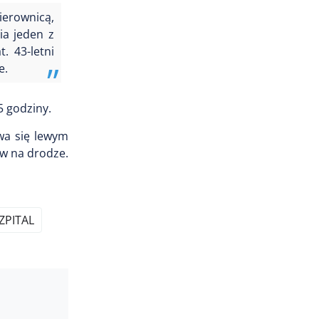
ierownicą,
a jeden z
 43-letni
e.
5 godziny.
wa się lewym
w na drodze.
ZPITAL