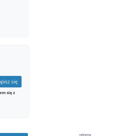
pisz się
em się z
reklama