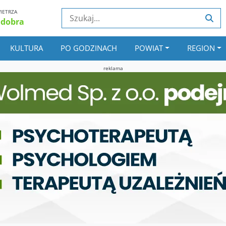
IETRZA
 dobra
KULTURA
PO GODZINACH
POWIAT
REGION
reklama