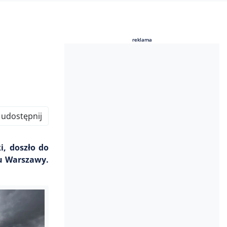
reklama
reklama
udostępnij
i, doszło do
ku Warszawy.