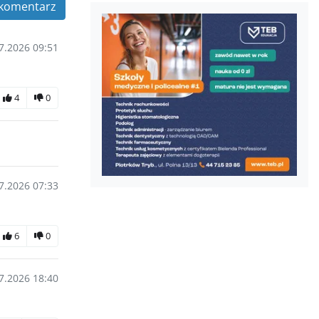
komentarz
7.2026 09:51
4
0
7.2026 07:33
6
0
7.2026 18:40