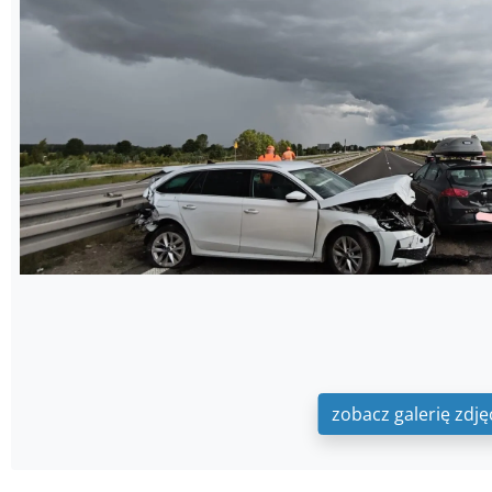
zobacz galerię zdję