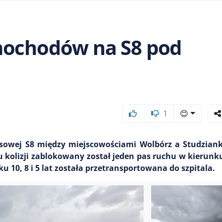
mochodów na S8 pod
1
😊
resowej S8 między miejscowościami Wolbórz a Studziank
kolizji zablokowany został jeden pas ruchu w kierun
u 10, 8 i 5 lat została przetransportowana do szpitala.