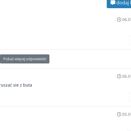
dodaj 
06.0
Pokaż więcej odpowiedzi
06.0
ruszać sie z buta
05.0