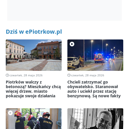
Dziś w ePiotrkow.pl
czwartek, 28 maja 2026
czwartek, 28 maja 2026
Piotrków walczy z
Chcieli zatrzymać go
betonozą? Mieszkańcy chcą
obywatelsko. Staranował
więcej drzew, miasto
auto i uciekł przez stację
pokazuje swoje działania
benzynową. Są nowe fakty