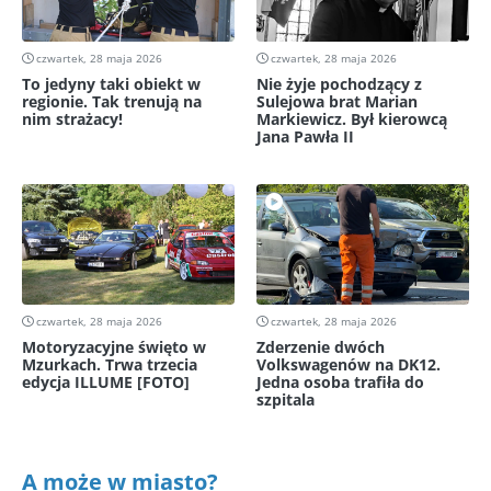
czwartek, 28 maja 2026
czwartek, 28 maja 2026
To jedyny taki obiekt w
Nie żyje pochodzący z
regionie. Tak trenują na
Sulejowa brat Marian
nim strażacy!
Markiewicz. Był kierowcą
Jana Pawła II
czwartek, 28 maja 2026
czwartek, 28 maja 2026
Motoryzacyjne święto w
Zderzenie dwóch
Mzurkach. Trwa trzecia
Volkswagenów na DK12.
edycja ILLUME [FOTO]
Jedna osoba trafiła do
szpitala
A może w miasto?