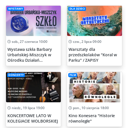
WYSTAWY
DLA DZIECI
sob., 27 czerwca 10:00
czw., 2 lipca 09:00
Wystawa szkła Barbary
Warsztaty dla
Urbańskiej-Miszczyk w
przedszkolaków "Koral w
Ośrodku Działań
Parku" / ZAPISY
Artystycznych
KONCERTY
FILM
niedz., 19 lipca 19:00
pon., 10 sierpnia 18:00
KONCERTOWE LATO W
Kino Konesera "Historie
KOLEGIACIE WOLBORSKIEJ
równoległe"