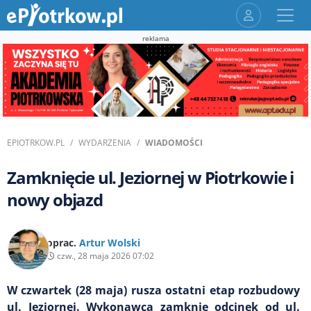
reklama
EPIOTRKOW.PL
WYDARZENIA
WIADOMOŚCI
Zamknięcie ul. Jeziornej w Piotrkowie i
nowy objazd
oprac.
Artur Wolski
czw., 28 maja 2026 07:02
W czwartek (28 maja) rusza ostatni etap rozbudowy
ul. Jeziornej. Wykonawca zamknie odcinek od ul.