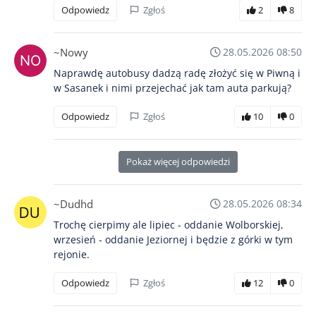
Odpowiedz
Zgłoś
2
8
~Nowy
28.05.2026 08:50
Naprawdę autobusy dadzą radę złożyć się w Piwną i
w Sasanek i nimi przejechać jak tam auta parkują?
Odpowiedz
Zgłoś
10
0
Pokaż więcej odpowiedzi
~Dudhd
28.05.2026 08:34
Trochę cierpimy ale lipiec - oddanie Wolborskiej,
wrzesień - oddanie Jeziornej i będzie z górki w tym
rejonie.
Odpowiedz
Zgłoś
12
0