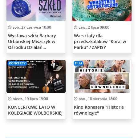
sob., 27 czerwca 10:00
czw., 2 lipca 09:00
Wystawa szkła Barbary
Warsztaty dla
Urbańskiej-Miszczyk w
przedszkolaków "Koral w
Ośrodku Działań
Parku" / ZAPISY
Artystycznych
KONCERTY
FILM
niedz., 19 lipca 19:00
pon., 10 sierpnia 18:00
KONCERTOWE LATO W
Kino Konesera "Historie
KOLEGIACIE WOLBORSKIEJ
równoległe"