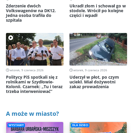
Zderzenie dwóch
Ukradł złom i schował go w
Volkswagenów na DK12.
stodole. Wrócił po kolejne
Jedna osoba trafiła do
części i wpadł
szpitala
wtorek, 9 czerwca 2026
wtorek, 9 czerwca 2026
Politycy PiS spotkali się z
Uderzył w płot, po czym
rolnikami w Szydłowie-
uciekł. Miał dożywotni
Kolonii. Czarnek: „Tu i teraz
zakaz prowadzenia
trzeba interweniować”
A może w miasto?
WYSTAWY
DLA DZIECI