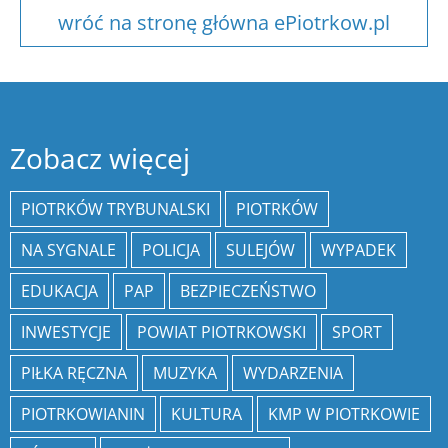
wróć na stronę główna ePiotrkow.pl
Zobacz więcej
PIOTRKÓW TRYBUNALSKI
PIOTRKÓW
NA SYGNALE
POLICJA
SULEJÓW
WYPADEK
EDUKACJA
PAP
BEZPIECZEŃSTWO
INWESTYCJE
POWIAT PIOTRKOWSKI
SPORT
PIŁKA RĘCZNA
MUZYKA
WYDARZENIA
PIOTRKOWIANIN
KULTURA
KMP W PIOTRKOWIE