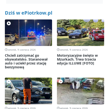
Dziś w ePiotrkow.pl
wtorek, 9 czerwca 2026
wtorek, 9 czerwca 2026
Chcieli zatrzymać go
Motoryzacyjne święto w
obywatelsko. Staranował
Mzurkach. Trwa trzecia
auto i uciekł przez stację
edycja ILLUME [FOTO]
benzynową
wtorek, 9 czerwca 2026
wtorek, 9 czerwca 2026