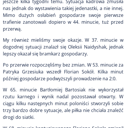
jeszcze kilka tygodni temu. Sytuacja kadrowa zmusiła
nas jednak do wystawienia takiej jedenastki, a nie innej.
Mimo dużych osłabień gospodarze swoje pierwsze
trafienie zanotowali dopiero w 44. minucie, tuż przed
przerwą.
My również mieliśmy swoje okazje. W 37. minucie w
dogodnej sytuacji znalazł się Oleksii Naidyshak, jednak
lepszy okazał się bramkarz gospodarzy.
Po przerwie rozpoczęliśmy bez zmian. W 53. minucie za
Patryka Grzesiuka wszedł Florian Sokół. Kilka minut
później gospodarze podwyższyli prowadzenie na 2:0.
W 65. minucie Bartłomiej Bartosiak nie wykorzystał
rzutu karnego i wynik nadal pozostawał otwarty. W
ciągu kilku następnych minut poloniści stworzyli sobie
trzy bardzo dobre sytuacje, ale piłka nie chciała znaleźć
drogi do siatki.