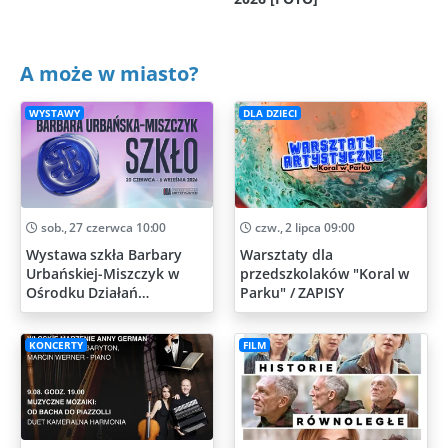
A może w miasto?
WYSTAWY
DLA DZIECI
sob., 27 czerwca 10:00
czw., 2 lipca 09:00
Wystawa szkła Barbary
Warsztaty dla
Urbańskiej-Miszczyk w
przedszkolaków "Koral w
Ośrodku Działań
Parku" / ZAPISY
Artystycznych
KONCERTY
FILM