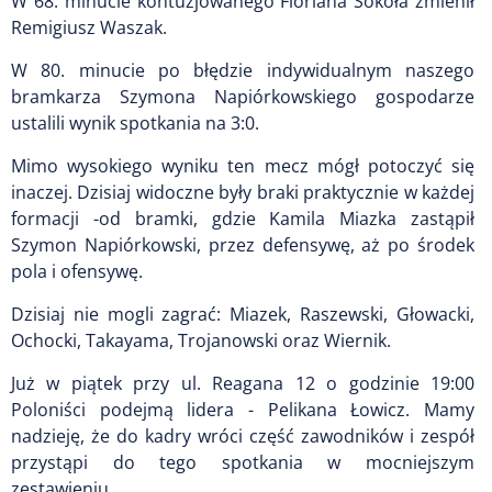
W 68. minucie kontuzjowanego Floriana Sokoła zmienił
Remigiusz Waszak.
W 80. minucie po błędzie indywidualnym naszego
bramkarza Szymona Napiórkowskiego gospodarze
ustalili wynik spotkania na 3:0.
Mimo wysokiego wyniku ten mecz mógł potoczyć się
inaczej. Dzisiaj widoczne były braki praktycznie w każdej
formacji -od bramki, gdzie Kamila Miazka zastąpił
Szymon Napiórkowski, przez defensywę, aż po środek
pola i ofensywę.
Dzisiaj nie mogli zagrać: Miazek, Raszewski, Głowacki,
Ochocki, Takayama, Trojanowski oraz Wiernik.
Już w piątek przy ul. Reagana 12 o godzinie 19:00
Poloniści podejmą lidera - Pelikana Łowicz. Mamy
nadzieję, że do kadry wróci część zawodników i zespół
przystąpi do tego spotkania w mocniejszym
zestawieniu.