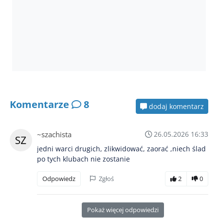
Komentarze
8
dodaj komentarz
~szachista
26.05.2026 16:33
jedni warci drugich, zlikwidować, zaorać ,niech ślad
po tych klubach nie zostanie
Odpowiedz
Zgłoś
2
0
Pokaż więcej odpowiedzi