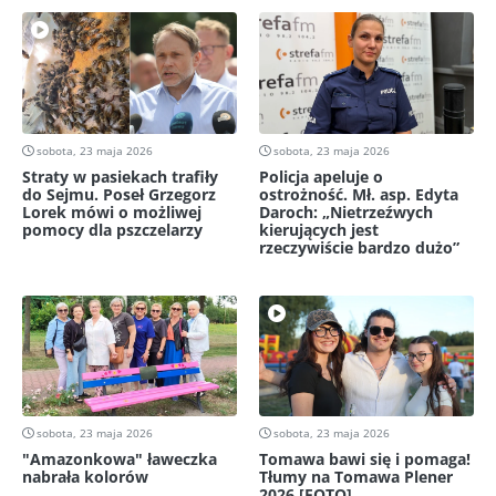
sobota, 23 maja 2026
sobota, 23 maja 2026
Straty w pasiekach trafiły
Policja apeluje o
do Sejmu. Poseł Grzegorz
ostrożność. Mł. asp. Edyta
Lorek mówi o możliwej
Daroch: „Nietrzeźwych
pomocy dla pszczelarzy
kierujących jest
rzeczywiście bardzo dużo”
sobota, 23 maja 2026
sobota, 23 maja 2026
"Amazonkowa" ławeczka
Tomawa bawi się i pomaga!
nabrała kolorów
Tłumy na Tomawa Plener
2026 [FOTO]