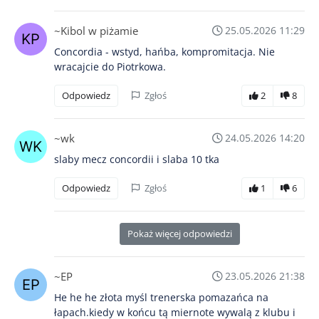
~Kibol w piżamie
25.05.2026 11:29
Concordia - wstyd, hańba, kompromitacja. Nie
wracajcie do Piotrkowa.
Odpowiedz
Zgłoś
2
8
~wk
24.05.2026 14:20
slaby mecz concordii i slaba 10 tka
Odpowiedz
Zgłoś
1
6
Pokaż więcej odpowiedzi
~EP
23.05.2026 21:38
He he he złota myśl trenerska pomazańca na
łapach.kiedy w końcu tą miernote wywalą z klubu i