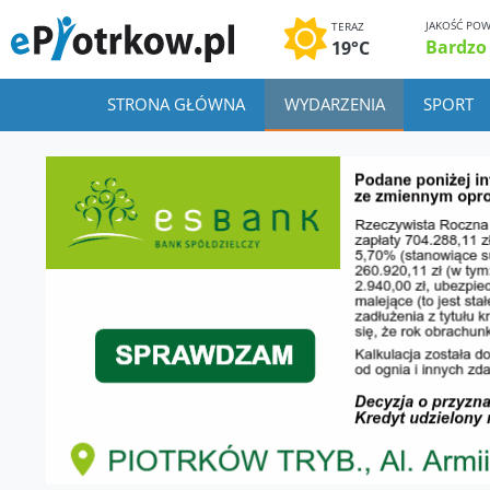
JAKOŚĆ POW
TERAZ
Bardzo
19°C
STRONA GŁÓWNA
WYDARZENIA
SPORT