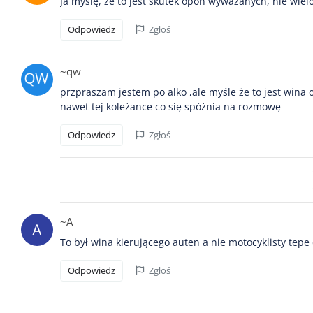
Ja myślę, że to jest skutek opon wyważanych, nie wie
Odpowiedz
Zgłoś
~qw
przpraszam jestem po alko ,ale myśle że to jest wina
nawet tej koleżance co się spóżnia na rozmowę
Odpowiedz
Zgłoś
~A
To był wina kierującego auten a nie motocyklisty tepe d
Odpowiedz
Zgłoś