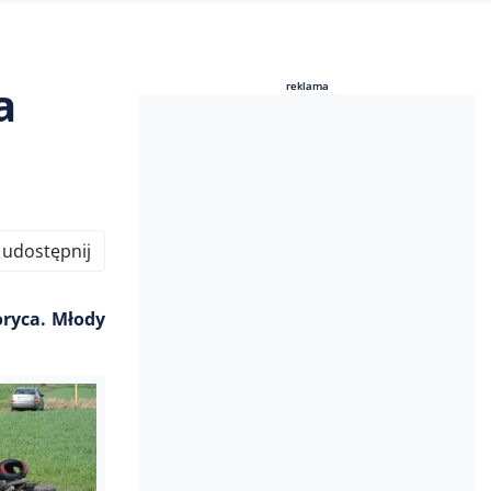
a
reklama
reklama
udostępnij
oryca. Młody