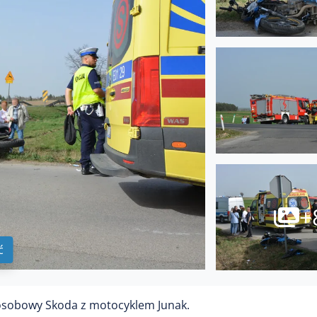
+
ć
 osobowy Skoda z motocyklem Junak.