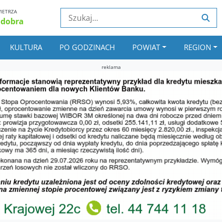
IETRZA
 dobra
KULTURA
PO GODZINACH
POWIAT
REGION
reklama