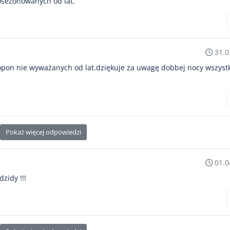
losezonowanych od lat.
31.0
 opon nie wyważanych od lat.dziękuje za uwagę dobbej nocy wszyst
Pokaż więcej odpowiedzi
01.0
zidy !!!