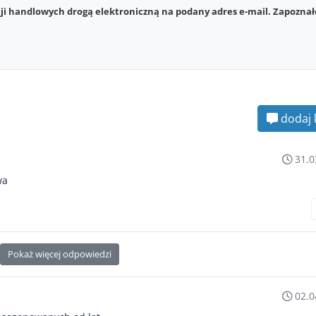
i handlowych drogą elektroniczną na podany adres e-mail. Zapoznał
dodaj 
31.0
wa
Pokaż więcej odpowiedzi
02.0