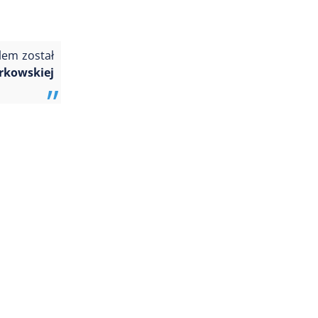
lem został
trkowskiej