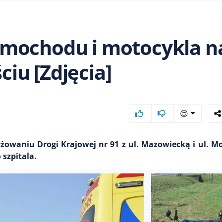
amochodu i motocykla n
iu [Zdjęcia]
😊
yżowaniu Drogi Krajowej nr 91 z ul. Mazowiecką i ul. M
szpitala.