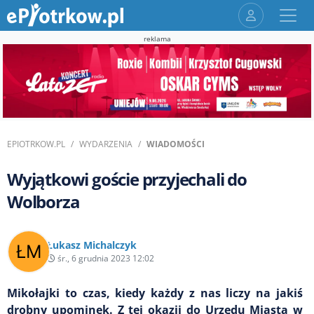
reklama
EPIOTRKOW.PL
WYDARZENIA
WIADOMOŚCI
Wyjątkowi goście przyjechali do
Wolborza
Łukasz Michalczyk
śr., 6 grudnia 2023 12:02
Mikołajki to czas, kiedy każdy z nas liczy na jakiś
drobny upominek. Z tej okazji do Urzędu Miasta w