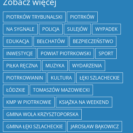
Zobacz więcej
PIOTRKÓW TRYBUNALSKI
PIOTRKÓW
NA SYGNALE
POLICJA
SULEJÓW
WYPADEK
EDUKACJA
BEŁCHATÓW
BEZPIECZEŃSTWO
INWESTYCJE
POWIAT PIOTRKOWSKI
SPORT
PIŁKA RĘCZNA
MUZYKA
WYDARZENIA
PIOTRKOWIANIN
KULTURA
ŁĘKI SZLACHECKIE
ŁÓDZKIE
TOMASZÓW MAZOWIECKI
KMP W PIOTRKOWIE
KSIĄŻKA NA WEEKEND
GMINA WOLA KRZYSZTOPORSKA
GMINA ŁĘKI SZLACHECKIE
JAROSŁAW BĄKOWICZ