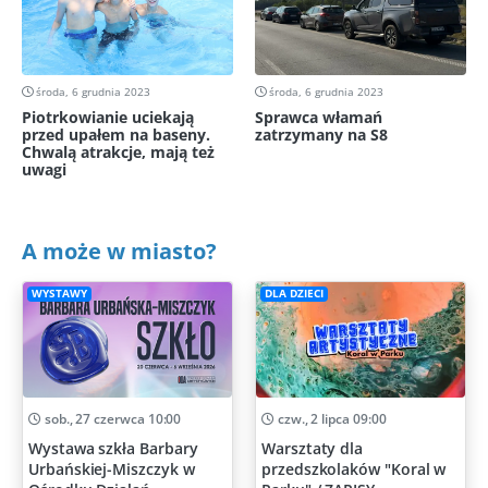
środa, 6 grudnia 2023
środa, 6 grudnia 2023
Piotrkowianie uciekają
Sprawca włamań
przed upałem na baseny.
zatrzymany na S8
Chwalą atrakcje, mają też
uwagi
A może w miasto?
WYSTAWY
DLA DZIECI
sob., 27 czerwca 10:00
czw., 2 lipca 09:00
Wystawa szkła Barbary
Warsztaty dla
Urbańskiej-Miszczyk w
przedszkolaków "Koral w