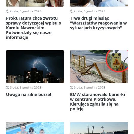
środa, 6 grudnia 2023
środa, 6 grudnia 2023
Prokuratura chce zwrotu
Trwa drugi miesiąc
sprawy dotyczącej wpisu o
"Warsztatów reagowania w
Karolu Nawrockim.
sytuacjach kryzysowych"
Potwierdziły się nasze
informacje
środa, 6 grudnia 2023
środa, 6 grudnia 2023
Uwaga na silne burze!
BMW staranowało barierki
w centrum Piotrkowa.
Kierująca zgłosiła się na
policję