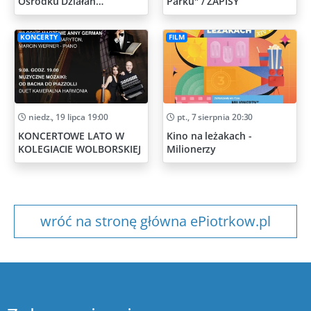
Ośrodku Działań
Parku" / ZAPISY
Artystycznych
KONCERTY
FILM
niedz., 19 lipca 19:00
pt., 7 sierpnia 20:30
KONCERTOWE LATO W
Kino na leżakach -
KOLEGIACIE WOLBORSKIEJ
Milionerzy
wróć na stronę główna ePiotrkow.pl