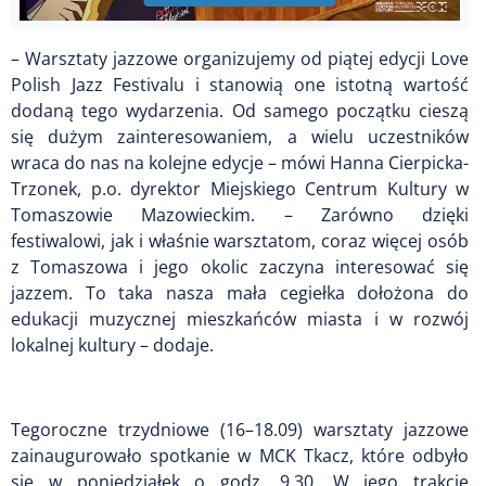
– Warsztaty jazzowe organizujemy od piątej edycji Love
Polish Jazz Festivalu i stanowią one istotną wartość
dodaną tego wydarzenia. Od samego początku cieszą
się dużym zainteresowaniem, a wielu uczestników
wraca do nas na kolejne edycje – mówi Hanna Cierpicka-
Trzonek, p.o. dyrektor Miejskiego Centrum Kultury w
Tomaszowie Mazowieckim. – Zarówno dzięki
festiwalowi, jak i właśnie warsztatom, coraz więcej osób
z Tomaszowa i jego okolic zaczyna interesować się
jazzem. To taka nasza mała cegiełka dołożona do
edukacji muzycznej mieszkańców miasta i w rozwój
lokalnej kultury – dodaje.
Tegoroczne trzydniowe (16–18.09) warsztaty jazzowe
zainaugurowało spotkanie w MCK Tkacz, które odbyło
się w poniedziałek o godz. 9.30. W jego trakcie