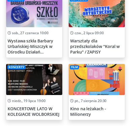
sob., 27 czerwca 10:00
czw., 2 lipca 09:00
Wystawa szkła Barbary
Warsztaty dla
Urbańskiej-Miszczyk w
przedszkolaków "Koral w
Ośrodku Działań
Parku" / ZAPISY
Artystycznych
KONCERTY
FILM
niedz., 19 lipca 19:00
pt., 7 sierpnia 20:30
KONCERTOWE LATO W
Kino na leżakach -
KOLEGIACIE WOLBORSKIEJ
Milionerzy