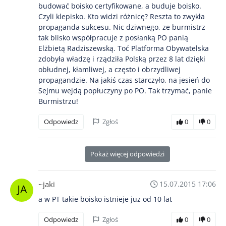
budować boisko certyfikowane, a buduje boisko.
Czyli klepisko. Kto widzi różnicę? Reszta to zwykła
propaganda sukcesu. Nic dziwnego, ze burmistrz
tak blisko współpracuje z posłanką PO panią
Elżbietą Radziszewską. Toć Platforma Obywatelska
zdobyła władzę i rządziła Polską przez 8 lat dzięki
obłudnej, kłamliwej, a często i obrzydliwej
propagandzie. Na jakiś czas starczyło, na jesień do
Sejmu wejdą popłuczyny po PO. Tak trzymać, panie
Burmistrzu!
Odpowiedz
Zgłoś
0
0
Pokaż więcej odpowiedzi
~jaki
15.07.2015 17:06
a w PT takie boisko istnieje juz od 10 lat
Odpowiedz
Zgłoś
0
0