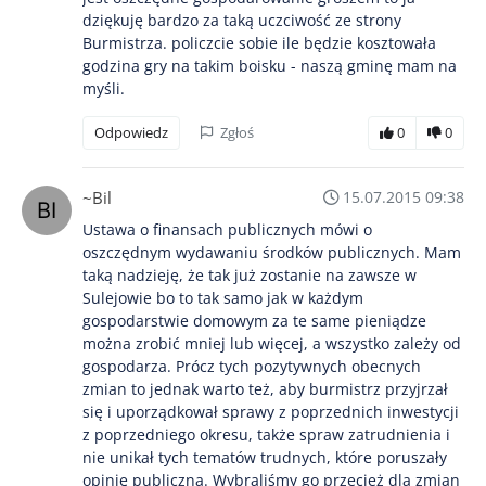
dziękuję bardzo za taką uczciwość ze strony
Burmistrza. policzcie sobie ile będzie kosztowała
godzina gry na takim boisku - naszą gminę mam na
myśli.
Odpowiedz
Zgłoś
0
0
~Bil
15.07.2015 09:38
Ustawa o finansach publicznych mówi o
oszczędnym wydawaniu środków publicznych. Mam
taką nadzieję, że tak już zostanie na zawsze w
Sulejowie bo to tak samo jak w każdym
gospodarstwie domowym za te same pieniądze
można zrobić mniej lub więcej, a wszystko zależy od
gospodarza. Prócz tych pozytywnych obecnych
zmian to jednak warto też, aby burmistrz przyjrzał
się i uporządkował sprawy z poprzednich inwestycji
z poprzedniego okresu, także spraw zatrudnienia i
nie unikał tych tematów trudnych, które poruszały
opinię publiczną. Wybraliśmy go przecież dla zmian