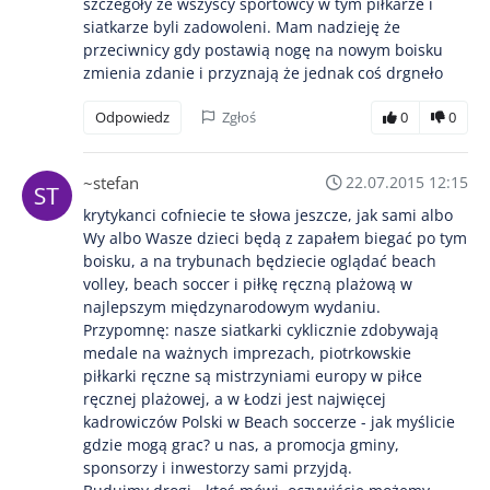
szczegóły że wszyscy sportowcy w tym piłkarze i
siatkarze byli zadowoleni. Mam nadzieję że
przeciwnicy gdy postawią nogę na nowym boisku
zmienia zdanie i przyznają że jednak coś drgneło
Odpowiedz
Zgłoś
0
0
~stefan
22.07.2015 12:15
krytykanci cofniecie te słowa jeszcze, jak sami albo
Wy albo Wasze dzieci będą z zapałem biegać po tym
boisku, a na trybunach będziecie oglądać beach
volley, beach soccer i piłkę ręczną plażową w
najlepszym międzynarodowym wydaniu.
Przypomnę: nasze siatkarki cyklicznie zdobywają
medale na ważnych imprezach, piotrkowskie
piłkarki ręczne są mistrzyniami europy w piłce
ręcznej plażowej, a w Łodzi jest najwięcej
kadrowiczów Polski w Beach soccerze - jak myślicie
gdzie mogą grac? u nas, a promocja gminy,
sponsorzy i inwestorzy sami przyjdą.