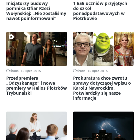
Inicjatorzy budowy
1 655 uczniów przyjętych
pomnika Ofiar Rzezi
do szkół
Wołyńskiej: „Nie zostaliśmy
ponadpodstawowych w
nawet poinformowani”
Piotrkowie
środa, 15 lipca 2015
środa, 15 lipca 2015
Przedpremiera
Prokuratura chce zwrotu
„Odzyskanego” i nowe
sprawy dotyczącej wpisu o
premiery w Helios Piotrków
Karolu Nawrockim.
Trybunalski
Potwierdziły się nasze
informacje