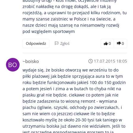
Budujmy drogi - ktoś mówi, oczywiście możemy
zrobić nakładkę na drogę dokądś, ale i tak ją
rozjeżdżą, a usprawni to przejazd kilku rodzinom, tu
mamy szanse zaistniec w Polsce i na świecie, a
nasze dzieci mają szansę na niesamowity rozwój
pod względem sportowym
Odpowiedz
Zgłoś
0
0
~boisko
17.07.2015 18:05
wydaje się, że boisko otworzą we wrześniu to do
piłki plażowej jak będzie sprzyjająca aura to w tym
roku będzie funkcjonowało jakieś 100 do 150 godzin
a potem jesień i zima a w butach to chyba nikt na
piasku grał nie będzie. ciekawe co potem jak nie
będzie zadaszenia to wiosną remont - wymiana
piachu (igliwie, szyszki, odchody po zwierzakach, i
sam nie wiem co jeszcze) ciekawe ile to będzie
kosztowało myślę że około 20-30 tysi tak taniego w
utrzymaniu boiska już dawno nie widziałem. Jeśli to
jest oszczędne gospodarowanie groszem to ja