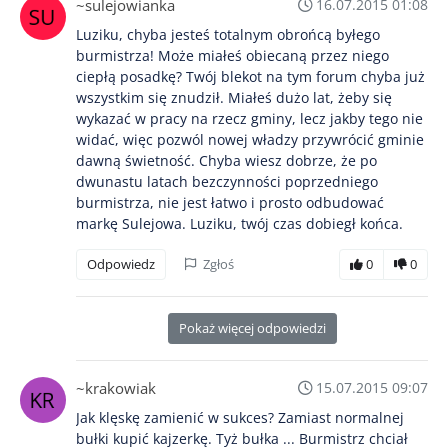
~sulejowianka
16.07.2015 01:08
Luziku, chyba jesteś totalnym obrońcą byłego
burmistrza! Może miałeś obiecaną przez niego
ciepłą posadkę? Twój blekot na tym forum chyba już
wszystkim się znudził. Miałeś dużo lat, żeby się
wykazać w pracy na rzecz gminy, lecz jakby tego nie
widać, więc pozwól nowej władzy przywrócić gminie
dawną świetność. Chyba wiesz dobrze, że po
dwunastu latach bezczynności poprzedniego
burmistrza, nie jest łatwo i prosto odbudować
markę Sulejowa. Luziku, twój czas dobiegł końca.
Odpowiedz
Zgłoś
0
0
Pokaż więcej odpowiedzi
~krakowiak
15.07.2015 09:07
Jak klęskę zamienić w sukces? Zamiast normalnej
bułki kupić kajzerkę. Tyż bułka ... Burmistrz chciał