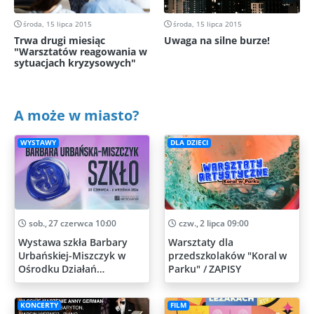
środa, 15 lipca 2015
środa, 15 lipca 2015
Trwa drugi miesiąc
Uwaga na silne burze!
"Warsztatów reagowania w
sytuacjach kryzysowych"
A może w miasto?
WYSTAWY
DLA DZIECI
sob., 27 czerwca 10:00
czw., 2 lipca 09:00
Wystawa szkła Barbary
Warsztaty dla
Urbańskiej-Miszczyk w
przedszkolaków "Koral w
Ośrodku Działań
Parku" / ZAPISY
Artystycznych
KONCERTY
FILM