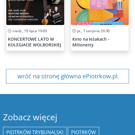
niedz., 19 lipca 19:00
pt., 7 sierpnia 20:30
KONCERTOWE LATO W
Kino na leżakach -
KOLEGIACIE WOLBORSKIEJ
Milionerzy
wróć na stronę główna ePiotrkow.pl
Zobacz więcej
PIOTRKÓW TRYBUNALSKI
PIOTRKÓW