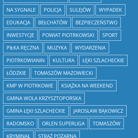
NA SYGNALE
POLICJA
SULEJÓW
WYPADEK
EDUKACJA
BEŁCHATÓW
BEZPIECZEŃSTWO
INWESTYCJE
POWIAT PIOTRKOWSKI
SPORT
PIŁKA RĘCZNA
MUZYKA
WYDARZENIA
PIOTRKOWIANIN
KULTURA
ŁĘKI SZLACHECKIE
ŁÓDZKIE
TOMASZÓW MAZOWIECKI
KMP W PIOTRKOWIE
KSIĄŻKA NA WEEKEND
GMINA WOLA KRZYSZTOPORSKA
GMINA ŁĘKI SZLACHECKIE
JAROSŁAW BĄKOWICZ
RADOMSKO
ORLEN SUPERLIGA
TOMASZÓW
KRYMINAŁ
STRAŻ POŻARNA