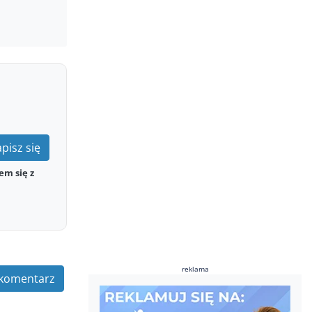
pisz się
em się z
reklama
komentarz