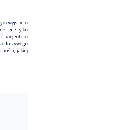
ynym wyjściem
ne ręce tylko
żyć pacjentom
na do żywego
ności, jakiej