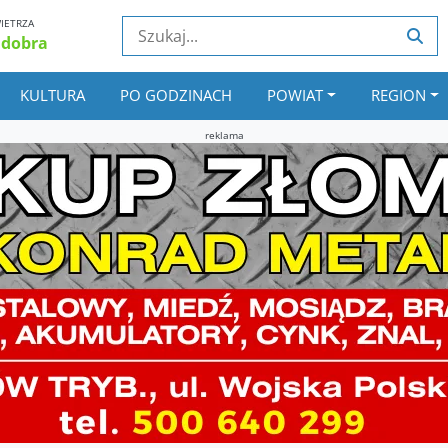
IETRZA
 dobra
KULTURA
PO GODZINACH
POWIAT
REGION
reklama