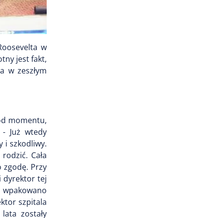
Roosevelta w
ny jest fakt,
ła w zeszłym
. od momentu,
 - Już wtedy
 i szkodliwy.
rodzić. Cała
o zgodę. Przy
 dyrektor tej
rze wpakowano
ktor szpitala
lata zostały