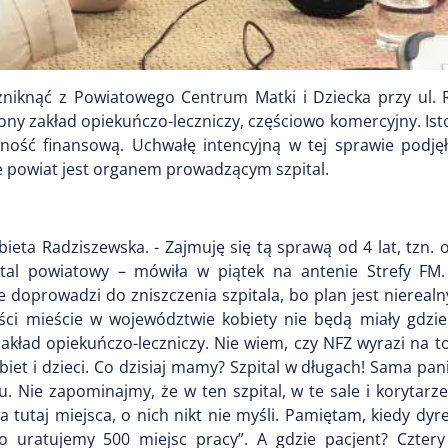
niknąć z Powiatowego Centrum Matki i Dziecka przy ul. 
y zakład opiekuńczo-leczniczy, częściowo komercyjny. Istot
nność finansową. Uchwałę intencyjną w tej sprawie podję
e powiat jest organem prowadzącym szpital.
bieta Radziszewska. - Zajmuję się tą sprawą od 4 lat, tzn
ital powiatowy – mówiła w piątek na antenie Strefy FM.
doprowadzi do zniszczenia szpitala, bo plan jest nierealny
ści mieście w województwie kobiety nie będą miały gdzie 
kład opiekuńczo-leczniczy. Nie wiem, czy NFZ wyrazi na t
iet i dzieci. Co dzisiaj mamy? Szpital w długach! Sama pani
u. Nie zapominajmy, że w ten szpital, w te sale i koryta
tutaj miejsca, o nich nikt nie myśli. Pamiętam, kiedy dyre
uratujemy 500 miejsc pracy”. A gdzie pacjent? Cztery 