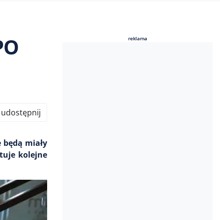
PO
reklama
reklama
udostępnij
e będą miały
tuje kolejne