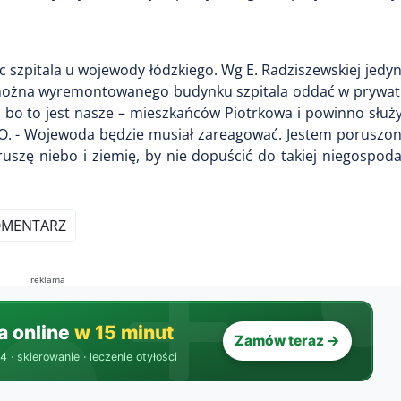
 szpitala u wojewody łódzkiego. Wg E. Radziszewskiej jed
 Nie można wyremontowanego budynku szpitala oddać w prywat
e, bo to jest nasze – mieszkańców Piotrkowa i powinno słu
O. - Wojewoda będzie musiał zareagować. Jestem poruszo
uszę niebo i ziemię, by nie dopuścić do takiej niegospodar
OMENTARZ
reklama