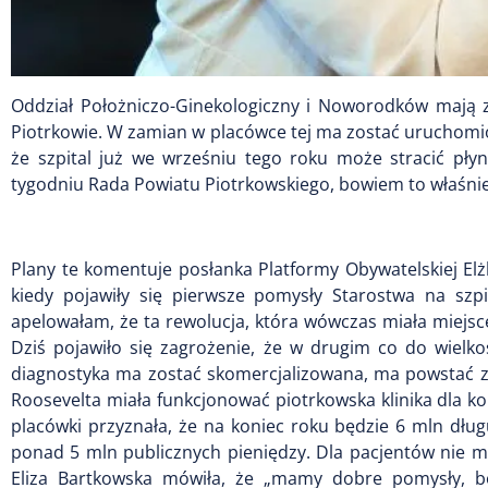
Oddział Położniczo-Ginekologiczny i Noworodków mają z
Piotrkowie. W zamian w placówce tej ma zostać uruchomion
że szpital już we wrześniu tego roku może stracić pły
tygodniu Rada Powiatu Piotrkowskiego, bowiem to właśni
Plany te komentuje posłanka Platformy Obywatelskiej Elż
kiedy pojawiły się pierwsze pomysły Starostwa na szp
apelowałam, że ta rewolucja, która wówczas miała miejsce 
Dziś pojawiło się zagrożenie, że w drugim co do wielko
diagnostyka ma zostać skomercjalizowana, ma powstać za
Roosevelta miała funkcjonować piotrkowska klinika dla kob
placówki przyznała, że na koniec roku będzie 6 mln dług
ponad 5 mln publicznych pieniędzy. Dla pacjentów nie ma 
Eliza Bartkowska mówiła, że „mamy dobre pomysły, bo 