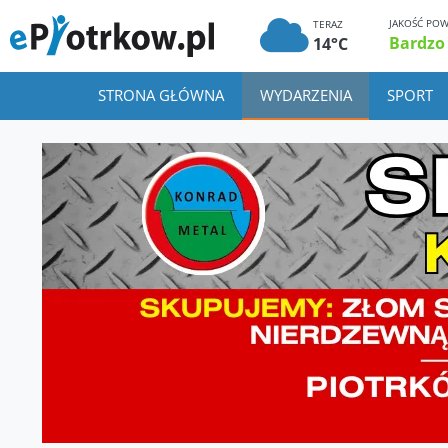
JAKOŚĆ POW
TERAZ
Bardzo
14°C
STRONA GŁÓWNA
WYDARZENIA
SPORT