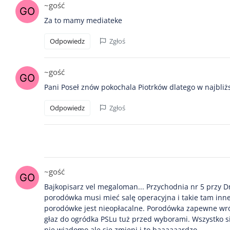
~gość
Za to mamy mediateke
Odpowiedz
Zgłoś
~gość
Pani Poseł znów pokochala Piotrków dlatego w najbli
Odpowiedz
Zgłoś
~gość
Bajkopisarz vel megaloman... Przychodnia nr 5 przy D
porodówka musi mieć salę operacyjna i takie tam inne
porodówke jest nieopłacalne. Porodówka zapewne wróci
głaz do ogródka PSLu tuż przed wyborami. Wszystko si
nie wiadomo ale się zmieni i to baaaaaardzo.