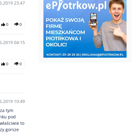
6.2019 23:47
0
0
6.2019 04:15
0
0
6.2019 10:49
 za tym
ynku pod
właściwie to
zy gorsze