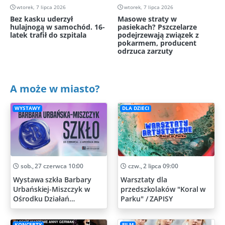
wtorek, 7 lipca 2026
wtorek, 7 lipca 2026
Bez kasku uderzył
Masowe straty w
hulajnogą w samochód. 16-
pasiekach? Pszczelarze
latek trafił do szpitala
podejrzewają związek z
pokarmem, producent
odrzuca zarzuty
A może w miasto?
WYSTAWY
DLA DZIECI
sob., 27 czerwca 10:00
czw., 2 lipca 09:00
Wystawa szkła Barbary
Warsztaty dla
Urbańskiej-Miszczyk w
przedszkolaków "Koral w
Ośrodku Działań
Parku" / ZAPISY
Artystycznych
KONCERTY
FILM