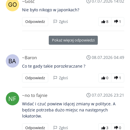
~Gość
07.07.2026 14:02
Nie było nikogo w japonkach?
Odpowiedz
Zgłoś
8
1
Pokaż więcej odpowiedzi
~Baron
08.07.2026 04:49
Co te gady takie porozkraczane ?
Odpowiedz
Zgłoś
0
1
~no to fajnie
07.07.2026 23:21
Widać i czuć powiew idącej zmiany w polityce. A
będzie potrzeba dużo miejsc na następnych
lokatorów.
Odpowiedz
Zgłoś
3
0