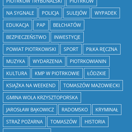
PIOTRKÓW TRYBUNALSKI
PIOTRKÓW
NA SYGNALE
POLICJA
SULEJÓW
WYPADEK
EDUKACJA
PAP
BEŁCHATÓW
BEZPIECZEŃSTWO
INWESTYCJE
POWIAT PIOTRKOWSKI
SPORT
PIŁKA RĘCZNA
MUZYKA
WYDARZENIA
PIOTRKOWIANIN
KULTURA
KMP W PIOTRKOWIE
ŁÓDZKIE
KSIĄŻKA NA WEEKEND
TOMASZÓW MAZOWIECKI
GMINA WOLA KRZYSZTOPORSKA
JAROSŁAW BĄKOWICZ
RADOMSKO
KRYMINAŁ
STRAŻ POŻARNA
TOMASZÓW
HISTORIA