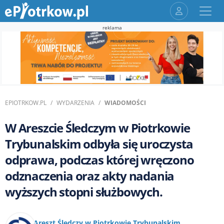
reklama
EPIOTRKOW.PL
WYDARZENIA
WIADOMOŚCI
W Areszcie Śledczym w Piotrkowie
Trybunalskim odbyła się uroczysta
odprawa, podczas której wręczono
odznaczenia oraz akty nadania
wyższych stopni służbowych.
Areszt Śledczy w Piotrkowie Trybunalskim