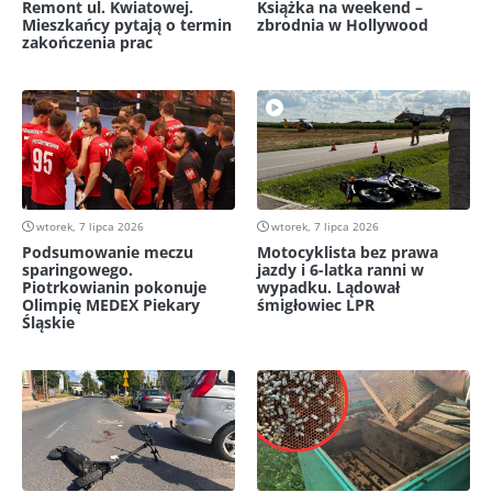
Remont ul. Kwiatowej.
Książka na weekend –
Mieszkańcy pytają o termin
zbrodnia w Hollywood
zakończenia prac
wtorek, 7 lipca 2026
wtorek, 7 lipca 2026
Podsumowanie meczu
Motocyklista bez prawa
sparingowego.
jazdy i 6-latka ranni w
Piotrkowianin pokonuje
wypadku. Lądował
Olimpię MEDEX Piekary
śmigłowiec LPR
Śląskie