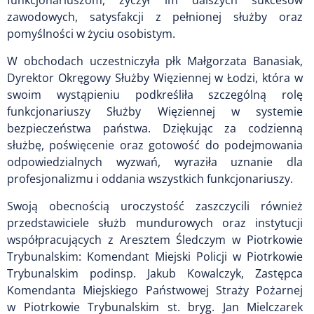
funkcjonariuszom, życzył im dalszych sukcesów
zawodowych, satysfakcji z pełnionej służby oraz
pomyślności w życiu osobistym.
W obchodach uczestniczyła płk Małgorzata Banasiak,
Dyrektor Okręgowy Służby Więziennej w Łodzi, która w
swoim wystąpieniu podkreśliła szczególną rolę
funkcjonariuszy Służby Więziennej w systemie
bezpieczeństwa państwa. Dziękując za codzienną
służbę, poświęcenie oraz gotowość do podejmowania
odpowiedzialnych wyzwań, wyraziła uznanie dla
profesjonalizmu i oddania wszystkich funkcjonariuszy.
Swoją obecnością uroczystość zaszczycili również
przedstawiciele służb mundurowych oraz instytucji
współpracujących z Aresztem Śledczym w Piotrkowie
Trybunalskim: Komendant Miejski Policji w Piotrkowie
Trybunalskim podinsp. Jakub Kowalczyk, Zastępca
Komendanta Miejskiego Państwowej Straży Pożarnej
w Piotrkowie Trybunalskim st. bryg. Jan Mielczarek