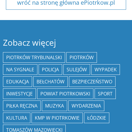
wróć na stronę główna ePiotrkow.pl
Zobacz więcej
PIOTRKÓW TRYBUNALSKI
PIOTRKÓW
NA SYGNALE
POLICJA
SULEJÓW
WYPADEK
EDUKACJA
BEŁCHATÓW
BEZPIECZEŃSTWO
INWESTYCJE
POWIAT PIOTRKOWSKI
SPORT
PIŁKA RĘCZNA
MUZYKA
WYDARZENIA
KULTURA
KMP W PIOTRKOWIE
ŁÓDZKIE
TOMASZÓW MAZOWIECKI