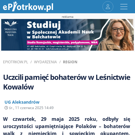
reklama
EPIOTRKOW.PL
WYDARZENIA
REGION
Uczcili pamięć bohaterów w Leśnictwie
Kowalów
UG Aleksandrów
śr., 11 czerwca 2025 14:49
W czwartek, 29 maja 2025 roku, odbyły się
uroczystości upamiętniające Polaków – bohaterów
walk z niemieckim i sowieckim okupantem.