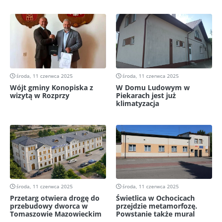
środa, 11 czerwca 2025
środa, 11 czerwca 2025
Wójt gminy Konopiska z
W Domu Ludowym w
wizytą w Rozprzy
Piekarach jest już
klimatyzacja
środa, 11 czerwca 2025
środa, 11 czerwca 2025
Przetarg otwiera drogę do
Świetlica w Ochocicach
przebudowy dworca w
przejdzie metamorfozę.
Tomaszowie Mazowieckim
Powstanie także mural