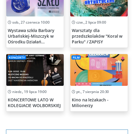
sob., 27 czerwca 10:00
czw., 2 lipca 09:00
Wystawa szkła Barbary
Warsztaty dla
Urbańskiej-Miszczyk w
przedszkolaków "Koral w
Ośrodku Działań
Parku" / ZAPISY
Artystycznych
KONCERTY
FILM
niedz., 19 lipca 19:00
pt., 7 sierpnia 20:30
KONCERTOWE LATO W
Kino na leżakach -
KOLEGIACIE WOLBORSKIEJ
Milionerzy