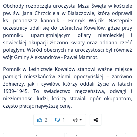
Obchody rozpoczęła uroczysta Msza Święta w kościele
pw. św. Jana Chrzciciela w Białaczowie, którą odprawił
ks. proboszcz kanonik - Henryk Wójcik. Następnie
uczestnicy udali się do Leśnictwa Kowalów, gdzie przy
pomniku upamiętniającym ofiary niemieckiej i
sowieckiej okupacji złożono kwiaty oraz oddano cześć
poległym. Wśród obecnych na uroczystości był również
wójt Gminy Aleksandrów - Paweł Mamrot.
Pomnik w Leśnictwie Kowalów stanowi ważne miejsce
pamięci mieszkańców ziemi opoczyńskiej – zarówno
żołnierzy, jak i cywilów, którzy oddali życie w latach
1939–1945. To świadectwo męczeństwa, odwagi i
niezłomności ludzi, którzy stawiali opór okupantom,
często płacąc najwyższą cenę.
2
1
😊