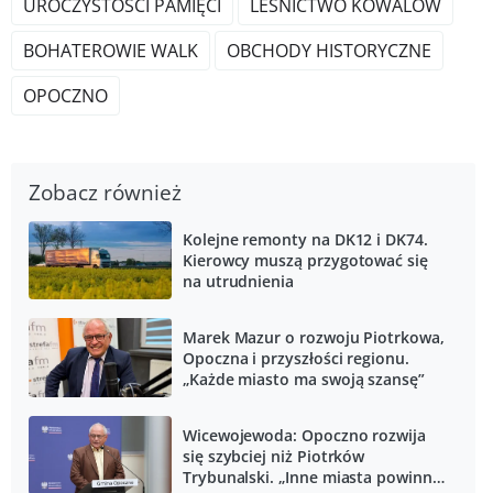
UROCZYSTOŚCI PAMIĘCI
LEŚNICTWO KOWALÓW
BOHATEROWIE WALK
OBCHODY HISTORYCZNE
OPOCZNO
Zobacz również
Kolejne remonty na DK12 i DK74.
Kierowcy muszą przygotować się
na utrudnienia
Marek Mazur o rozwoju Piotrkowa,
Opoczna i przyszłości regionu.
„Każde miasto ma swoją szansę”
Wicewojewoda: Opoczno rozwija
się szybciej niż Piotrków
Trybunalski. „Inne miasta powinny