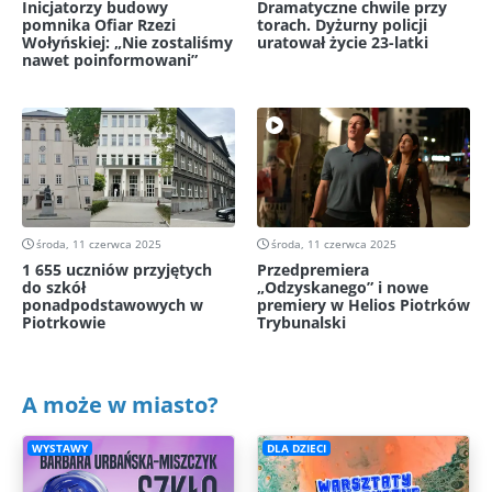
Inicjatorzy budowy
Dramatyczne chwile przy
pomnika Ofiar Rzezi
torach. Dyżurny policji
Wołyńskiej: „Nie zostaliśmy
uratował życie 23-latki
nawet poinformowani”
środa, 11 czerwca 2025
środa, 11 czerwca 2025
1 655 uczniów przyjętych
Przedpremiera
do szkół
„Odzyskanego” i nowe
ponadpodstawowych w
premiery w Helios Piotrków
Piotrkowie
Trybunalski
A może w miasto?
WYSTAWY
DLA DZIECI