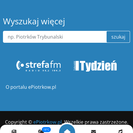
Wyszukaj więcej
szukaj
O portalu ePiotrkow.pl
Copyright ©
ePiotrkow.pl
. Wszelkie prawa zastrzeżone.
18°C
Wykonanie
xnc.pl