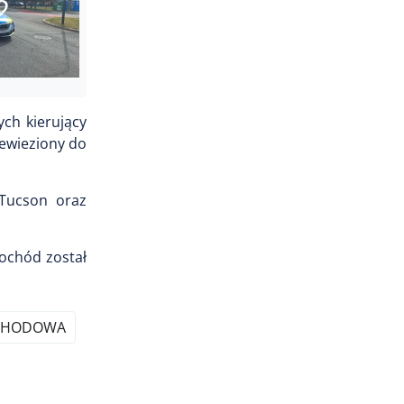
2
ych kierujący
ewieziony do
 Tucson oraz
mochód został
OCHODOWA