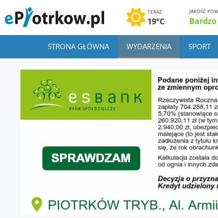
JAKOŚĆ POW
TERAZ
Bardzo
19°C
STRONA GŁÓWNA
WYDARZENIA
SPORT