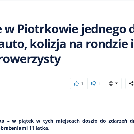
 w Piotrkowie jednego d
uto, kolizja na rondzie i
 rowerzysty
1
1
😊
ska – w piątek w tych miejscach doszło do zdarzeń 
obrażeniami 11 latka.