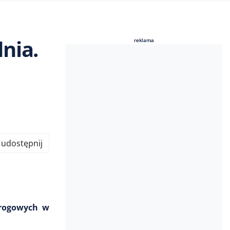
nia.
reklama
reklama
udostępnij
drogowych w