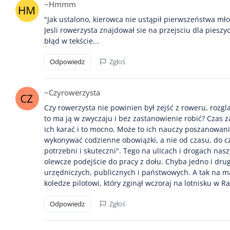
~Hmmm
"Jak ustalono, kierowca nie ustąpił pierwszeństwa mło
Jesli rowerzysta znajdował sie na przejsciu dla pieszyc
błąd w tekście...
Odpowiedz
Zgłoś
~Czyrowerzysta
Czy rowerzysta nie powinien był zejść z roweru, rozgl
to ma ją w zwyczaju i bez zastanowienie robić? Czas 
ich karać i to mocno. Może to ich nauczy poszanowani
wykonywać codzienne obowiązki, a nie od czasu, do cz
potrzebni i skuteczni". Tego na ulicach i drogach nasz
olewcze podejście do pracy z dołu. Chyba jedno i dru
urzędniczych, publicznych i państwowych. A tak na mar
koledze pilotowi, który zginął wczoraj na lotnisku w 
Odpowiedz
Zgłoś