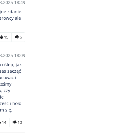
8.2025 18:49
jne zdanie.
ierowcy ale
15
6
8.2025 18:09
 oślep, jak
zas zacząć
acować i
steśmy
y, czy
ie
ześć i hołd
m się.
14
10