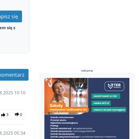
pisz się
em się z
reklama
komentarz
8.2025 10:10
3
0
8.2025 05:34