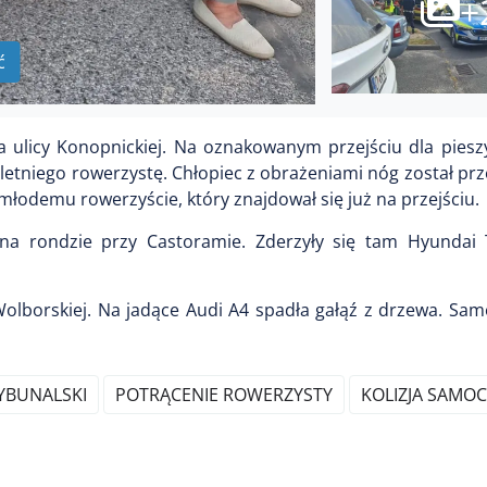
+
ć
a ulicy Konopnickiej. Na oznakowanym przejściu dla piesz
tniego rowerzystę. Chłopiec z obrażeniami nóg został prz
 młodemu rowerzyście, który znajdował się już na przejściu.
m na rondzie przy Castoramie. Zderzyły się tam Hyundai
Wolborskiej. Na jadące Audi A4 spadła gałąź z drzewa. Sa
YBUNALSKI
POTRĄCENIE ROWERZYSTY
KOLIZJA SAM