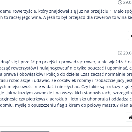
29.0
demu rowerzyście, który znajdował się już na przejściu.". Mało spó
h to raczej jego wina. A jeśli to był przejazd dla rowerów to wina k
29.0
adnąć się i przejść po przejściu prowadząc rower, a nie wjeżdżać na
zacząć rowerzystów i hulajnogowcuf nie tylko pouczać i upominać, c
a prawa i obowiązków? Policjo do dzieła! Czas zacząć normalnie pr
asu robić akcje i udawać, że cokolwiek robimy i "zobaczcie jacy je
ych miejscowości nie widać i nie słychać. Czy takie są rozkazy z gór
gie. Jak w każdym zawodzie i na wszystkich stanowiskach, szczególn
ginesie czy piotrkowski aeroklub i lotnisko uhonorują i oddadzą c
Radomiu, myślę o opuszczeniu flag z kirem do połowy masztu? Kłania