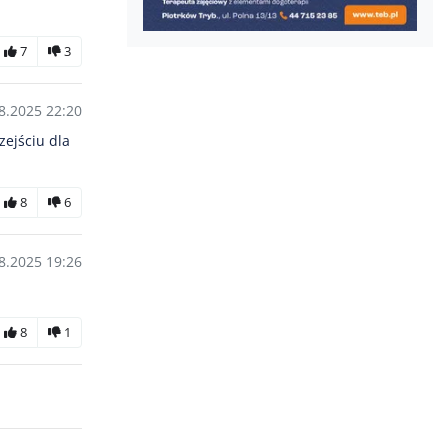
7
3
8.2025 22:20
zejściu dla
8
6
8.2025 19:26
8
1