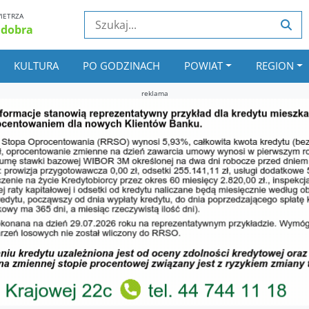
IETRZA
 dobra
KULTURA
PO GODZINACH
POWIAT
REGION
reklama