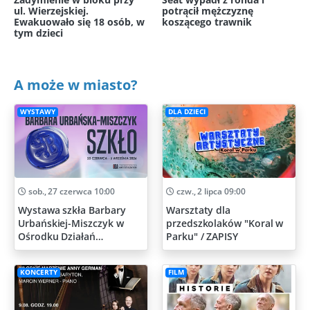
ul. Wierzejskiej.
potrącił mężczyznę
Ewakuowało się 18 osób, w
koszącego trawnik
tym dzieci
A może w miasto?
WYSTAWY
DLA DZIECI
sob., 27 czerwca 10:00
czw., 2 lipca 09:00
Wystawa szkła Barbary
Warsztaty dla
Urbańskiej-Miszczyk w
przedszkolaków "Koral w
Ośrodku Działań
Parku" / ZAPISY
Artystycznych
KONCERTY
FILM