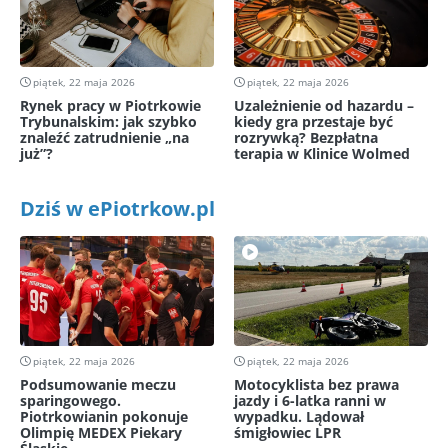
piątek, 22 maja 2026
piątek, 22 maja 2026
Rynek pracy w Piotrkowie
Uzależnienie od hazardu –
Trybunalskim: jak szybko
kiedy gra przestaje być
znaleźć zatrudnienie „na
rozrywką? Bezpłatna
już”?
terapia w Klinice Wolmed
Dziś w ePiotrkow.pl
piątek, 22 maja 2026
piątek, 22 maja 2026
Podsumowanie meczu
Motocyklista bez prawa
sparingowego.
jazdy i 6-latka ranni w
Piotrkowianin pokonuje
wypadku. Lądował
Olimpię MEDEX Piekary
śmigłowiec LPR