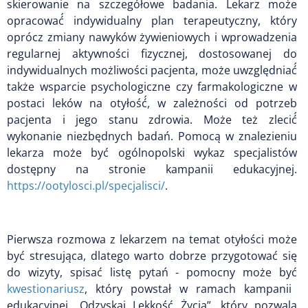
skierowanie na szczegółowe badania. Lekarz może
opracować́ indywidualny plan terapeutyczny, który
oprócz zmiany nawyków żywieniowych i wprowadzenia
regularnej aktywności fizycznej, dostosowanej do
indywidualnych możliwości pacjenta, może uwzględniać́
także wsparcie psychologiczne czy farmakologiczne w
postaci leków na otyłość́, w zależności od potrzeb
pacjenta i jego stanu zdrowia. Może też zlecić́
wykonanie niezbędnych badań. Pomocą w znalezieniu
lekarza może być ogólnopolski wykaz specjalistów
dostępny na stronie kampanii edukacyjnej.
https://ootylosci.pl/specjalisci/
.
Pierwsza rozmowa z lekarzem na temat otyłości może
być stresująca, dlatego warto dobrze przygotować się
do wizyty, spisać listę pytań - pomocny może być
kwestionariusz
, który powstał w ramach kampanii
edukacyjnej „Odzyskaj Lekkość Życia”, który pozwala