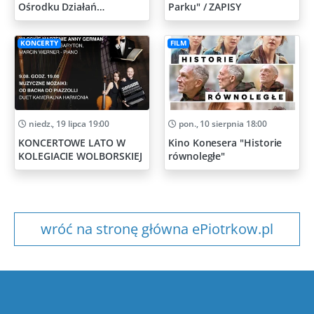
Ośrodku Działań
Parku" / ZAPISY
Artystycznych
KONCERTY
FILM
niedz., 19 lipca 19:00
pon., 10 sierpnia 18:00
KONCERTOWE LATO W
Kino Konesera "Historie
KOLEGIACIE WOLBORSKIEJ
równoległe"
wróć na stronę główna ePiotrkow.pl