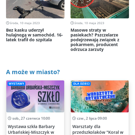
środa, 10 maja 2023
środa, 10 maja 2023
Bez kasku uderzył
Masowe straty w
hulajnogą w samochód. 16-
pasiekach? Pszczelarze
latek trafił do szpitala
podejrzewają związek z
pokarmem, producent
odrzuca zarzuty
A może w miasto?
WYSTAWY
DLA DZIECI
sob., 27 czerwca 10:00
czw., 2 lipca 09:00
Wystawa szkła Barbary
Warsztaty dla
Urbańskiej-Miszczyk w
przedszkolaków "Koral w