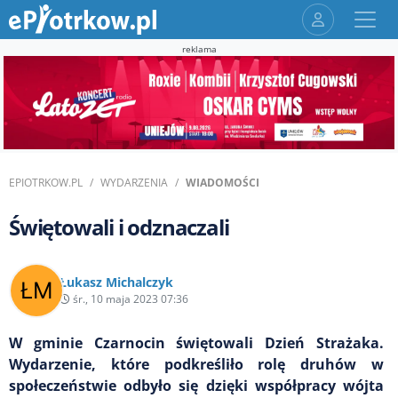
reklama
EPIOTRKOW.PL
WYDARZENIA
WIADOMOŚCI
Świętowali i odznaczali
Łukasz Michalczyk
śr., 10 maja 2023 07:36
W gminie Czarnocin świętowali Dzień Strażaka.
Wydarzenie, które podkreśliło rolę druhów w
społeczeństwie odbyło się dzięki współpracy wójta