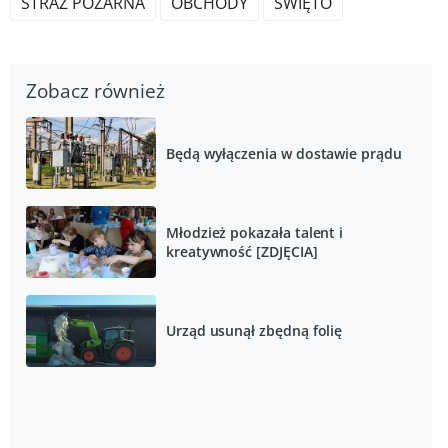
STRAŻ POŻARNA
OBCHODY
ŚWIĘTO
Zobacz również
Będą wyłączenia w dostawie prądu
Młodzież pokazała talent i
kreatywność [ZDJĘCIA]
Urząd usunął zbędną folię