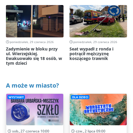
poniedziałek, 29 czerwca 2026
poniedziałek, 29 czerwca 2026
Zadymienie w bloku przy
Seat wypadł z ronda i
ul. Wierzejskiej.
potrącił mężczyznę
Ewakuowało się 18 osób, w
koszącego trawnik
tym dzieci
A może w miasto?
WYSTAWY
DLA DZIECI
sob., 27 czerwca 10:00
czw., 2 lipca 09:00