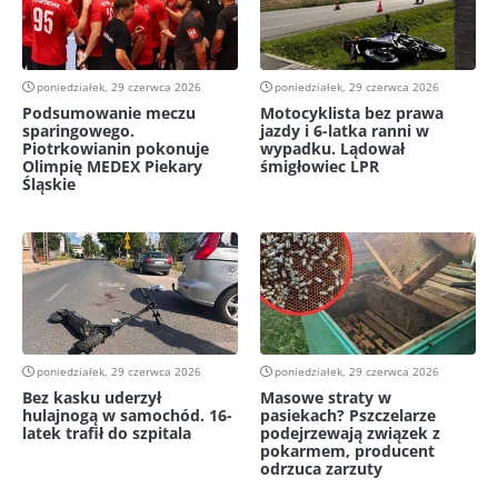
poniedziałek, 29 czerwca 2026
poniedziałek, 29 czerwca 2026
Podsumowanie meczu
Motocyklista bez prawa
sparingowego.
jazdy i 6-latka ranni w
Piotrkowianin pokonuje
wypadku. Lądował
Olimpię MEDEX Piekary
śmigłowiec LPR
Śląskie
poniedziałek, 29 czerwca 2026
poniedziałek, 29 czerwca 2026
Bez kasku uderzył
Masowe straty w
hulajnogą w samochód. 16-
pasiekach? Pszczelarze
latek trafił do szpitala
podejrzewają związek z
pokarmem, producent
odrzuca zarzuty