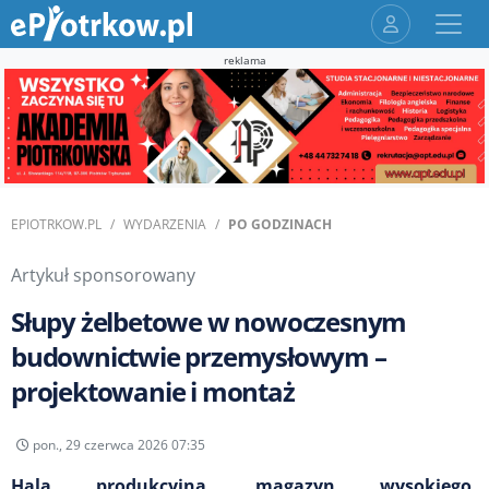
reklama
EPIOTRKOW.PL
WYDARZENIA
PO GODZINACH
Artykuł sponsorowany
Słupy żelbetowe w nowoczesnym
budownictwie przemysłowym –
projektowanie i montaż
pon., 29 czerwca 2026 07:35
Hala produkcyjna, magazyn wysokiego