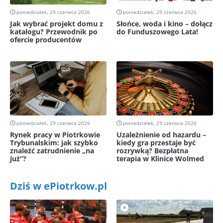
poniedziałek, 29 czerwca 2026
poniedziałek, 29 czerwca 2026
Jak wybrać projekt domu z
Słońce, woda i kino – dołącz
katalogu? Przewodnik po
do Funduszowego Lata!
ofercie producentów
poniedziałek, 29 czerwca 2026
poniedziałek, 29 czerwca 2026
Rynek pracy w Piotrkowie
Uzależnienie od hazardu –
Trybunalskim: jak szybko
kiedy gra przestaje być
znaleźć zatrudnienie „na
rozrywką? Bezpłatna
już”?
terapia w Klinice Wolmed
Dziś w ePiotrkow.pl