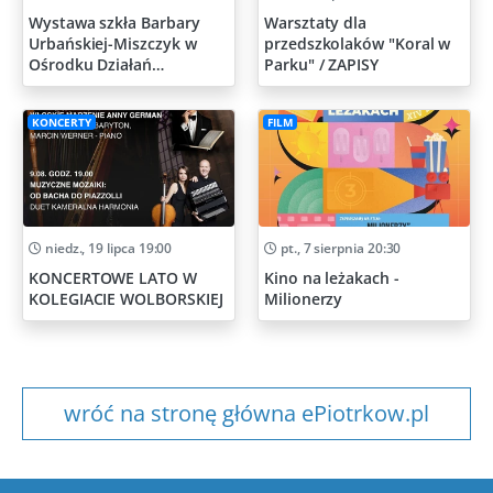
Wystawa szkła Barbary
Warsztaty dla
Urbańskiej-Miszczyk w
przedszkolaków "Koral w
Ośrodku Działań
Parku" / ZAPISY
Artystycznych
KONCERTY
FILM
niedz., 19 lipca 19:00
pt., 7 sierpnia 20:30
KONCERTOWE LATO W
Kino na leżakach -
KOLEGIACIE WOLBORSKIEJ
Milionerzy
wróć na stronę główna ePiotrkow.pl