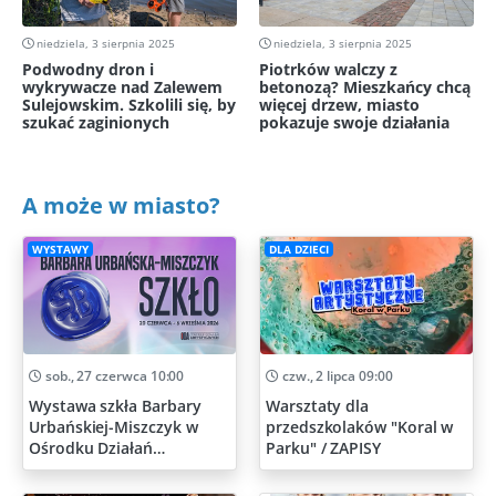
niedziela, 3 sierpnia 2025
niedziela, 3 sierpnia 2025
Podwodny dron i
Piotrków walczy z
wykrywacze nad Zalewem
betonozą? Mieszkańcy chcą
Sulejowskim. Szkolili się, by
więcej drzew, miasto
szukać zaginionych
pokazuje swoje działania
A może w miasto?
WYSTAWY
DLA DZIECI
sob., 27 czerwca 10:00
czw., 2 lipca 09:00
Wystawa szkła Barbary
Warsztaty dla
Urbańskiej-Miszczyk w
przedszkolaków "Koral w
Ośrodku Działań
Parku" / ZAPISY
Artystycznych