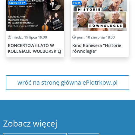
KONCERTY
FILM
niedz., 19 lipca 19:00
pon., 10 sierpnia 18:00
KONCERTOWE LATO W
Kino Konesera "Historie
KOLEGIACIE WOLBORSKIEJ
równoległe"
wróć na stronę główna ePiotrkow.pl
Zobacz więcej