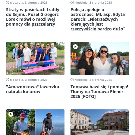
niedziela, 3 sierpnia 2025
niedziela, 3 sierpnia 2025
Straty w pasiekach trafiły
Policja apeluje o
do Sejmu. Poseł Grzegorz
ostrożność. Mł. asp. Edyta
Lorek mówi o możliwej
Daroch: „Nietrzeźwych
pomocy dla pszczelarzy
kierujących jest
rzeczywiście bardzo dużo”
niedziela, 3 sierpnia 2025
niedziela, 3 sierpnia 2025
"Amazonkowa" ławeczka
Tomawa bawi się i pomaga!
nabrała kolorów
Tłumy na Tomawa Plener
2026 [FOTO]