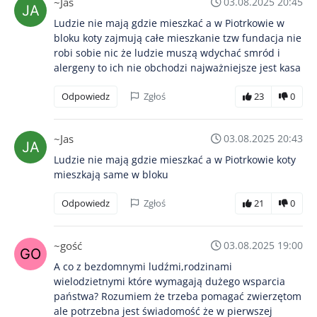
~Jas
03.08.2025 20:45
Ludzie nie mają gdzie mieszkać a w Piotrkowie w
bloku koty zajmują całe mieszkanie tzw fundacja nie
robi sobie nic że ludzie muszą wdychać smród i
alergeny to ich nie obchodzi najważniejsze jest kasa
Odpowiedz
Zgłoś
23
0
~Jas
03.08.2025 20:43
Ludzie nie mają gdzie mieszkać a w Piotrkowie koty
mieszkają same w bloku
Odpowiedz
Zgłoś
21
0
~gość
03.08.2025 19:00
A co z bezdomnymi ludźmi,rodzinami
wielodzietnymi które wymagają dużego wsparcia
państwa? Rozumiem że trzeba pomagać zwierzętom
ale potrzebna jest świadomość że w pierwszej